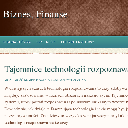
Biznes, Finanse
STRONA GŁÓWNA
SPIS TREŚCI
BLOG INTERNETOWY
Tajemnice technologii rozpoznaw
TAJEMNICE
MOŻLIWOŚĆ KOMENTOWANIA
ZOSTAŁA WYŁĄCZONA
TECHNOLOGII
W dzisiejszych ‌czasach technologia ‌rozpoznawania ​twarzy zdobywa
ROZPOZNAWANIA
TWARZY
znajduje zastosowanie w różnych obszarach naszego życia. Tajemni
systemu, który potrafi rozpoznać ​nas po naszym unikalnym wzorze tw
Dowiedz ⁢się, jak działa ta fascynująca technologia i jakie mogą być 
naszej prywatności.⁢ Znajdziesz to wszystko w najnowszym artykule
technologii rozpoznawania twarzy: