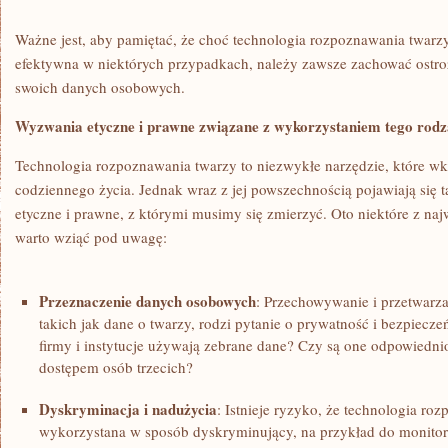
Ważne jest, ⁢aby pamiętać, że choć technologia rozpoznawania twarzy
efektywna w niektórych przypadkach, należy zawsze zachować ostro
swoich danych osobowych.
Wyzwania ⁤etyczne i‍ prawne związane‌ z⁣ wykorzystaniem tego rodz
Technologia rozpoznawania twarzy to ⁢niezwykłe narzędzie, które wkra
codziennego życia.​ Jednak wraz ​z jej powszechnością pojawiają⁤ się
etyczne i prawne, z⁤ którymi musimy się zmierzyć. Oto niektóre z naj
warto wziąć pod uwagę:
Przeznaczenie danych osobowych
: Przechowywanie⁤ i⁣ przetwar
takich jak dane⁣ o⁣ twarzy, ‍rodzi pytanie o‌ prywatność i bezpiecze
firmy i instytucje⁣ używają‌ zebrane ‌dane? Czy są⁢ one odpowied
dostępem osób ​trzecich?
Dyskryminacja i nadużycia
: Istnieje ryzyko, że technologia r
wykorzystana w sposób dyskryminujący, na przykład do monito