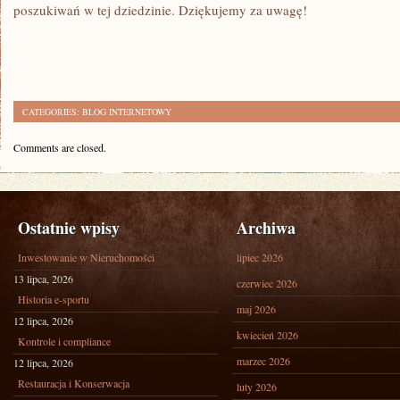
poszukiwań ‌w tej dziedzinie. ⁢Dziękujemy‍ za uwagę!
CATEGORIES:
BLOG INTERNETOWY
Comments are closed.
Ostatnie wpisy
Archiwa
Inwestowanie w Nieruchomości
lipiec 2026
13 lipca, 2026
czerwiec 2026
Historia e-sportu
maj 2026
12 lipca, 2026
kwiecień 2026
Kontrole i compliance
marzec 2026
12 lipca, 2026
Restauracja i Konserwacja
luty 2026