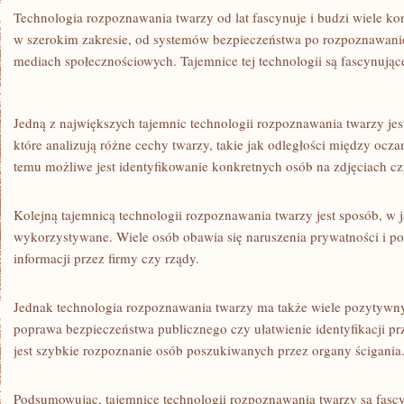
Technologia rozpoznawania‍ twarzy‌ od ⁤lat‍ fascynuje‌ i budzi wiele ko
w szerokim zakresie, od‌ systemów bezpieczeństwa⁣ po rozpoznawanie 
mediach społecznościowych. Tajemnice tej technologii są fascynujące
Jedną z największych tajemnic technologii rozpoznawania twarzy jes
które⁤ analizują różne cechy twarzy, takie jak odległości między oczami
temu możliwe jest identyfikowanie konkretnych osób na zdjęciach cz
Kolejną tajemnicą technologii‍ rozpoznawania twarzy jest sposób, w j
wykorzystywane. ⁤Wiele osób obawia się naruszenia ‌prywatności i p
⁢informacji przez firmy czy rządy.
Jednak‍ technologia rozpoznawania twarzy ma‌ także wiele pozytywnyc
poprawa bezpieczeństwa‍ publicznego czy ⁢ułatwienie identyfikacji p
jest ⁤szybkie rozpoznanie‌ osób poszukiwanych przez organy ścigania
Podsumowując, tajemnice technologii rozpoznawania twarzy są fascynu