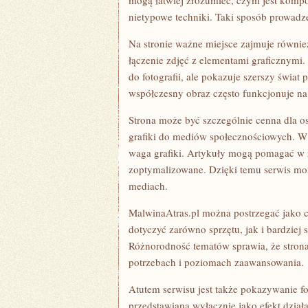
mogą łatwiej zrozumieć, czym jest kompo
nietypowe techniki. Taki sposób prowadzen
Na stronie ważne miejsce zajmuje równi
łączenie zdjęć z elementami graficznymi.
do fotografii, ale pokazuje szerszy świat
współczesny obraz często funkcjonuje n
Strona może być szczególnie cenna dla os
grafiki do mediów społecznościowych. W ta
waga grafiki. Artykuły mogą pomagać w z
zoptymalizowane. Dzięki temu serwis mo
mediach.
MalwinaAtras.pl można postrzegać jako 
dotyczyć zarówno sprzętu, jak i bardziej s
Różnorodność tematów sprawia, że strona
potrzebach i poziomach zaawansowania.
Atutem serwisu jest także pokazywanie foto
przedstawiana wyłącznie jako efekt dział