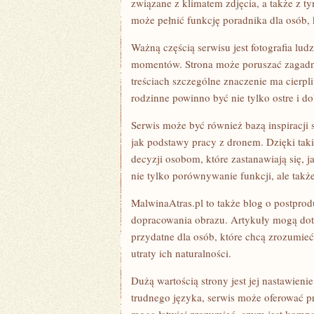
związane z klimatem zdjęcia, a także z t
może pełnić funkcję poradnika dla osób, k
Ważną częścią serwisu jest fotografia l
momentów. Strona może poruszać zagadni
treściach szczególne znaczenie ma cierpl
rodzinne powinno być nie tylko ostre i do
Serwis może być również bazą inspiracji 
jak podstawy pracy z dronem. Dzięki ta
decyzji osobom, które zastanawiają się, j
nie tylko porównywanie funkcji, ale takż
MalwinaAtras.pl to także blog o postprod
dopracowania obrazu. Artykuły mogą doty
przydatne dla osób, które chcą zrozumieć,
utraty ich naturalności.
Dużą wartością strony jest jej nastawieni
trudnego języka, serwis może oferować p