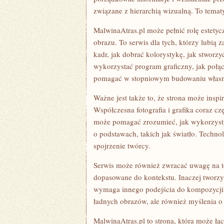
związane z hierarchią wizualną. To tematy
MalwinaAtras.pl może pełnić rolę estetyc
obrazu. To serwis dla tych, którzy lubią 
kadr, jak dobrać kolorystykę, jak stworzyć
wykorzystać program graficzny, jak połą
pomagać w stopniowym budowaniu własn
Ważne jest także to, że strona może insp
Współczesna fotografia i grafika coraz czę
może pomagać zrozumieć, jak wykorzyst
o podstawach, takich jak światło. Technol
spojrzenie twórcy.
Serwis może również zwracać uwagę na to
dopasowane do kontekstu. Inaczej tworzy
wymaga innego podejścia do kompozycji. 
ładnych obrazów, ale również myślenia o 
MalwinaAtras.pl to strona, która może łąc