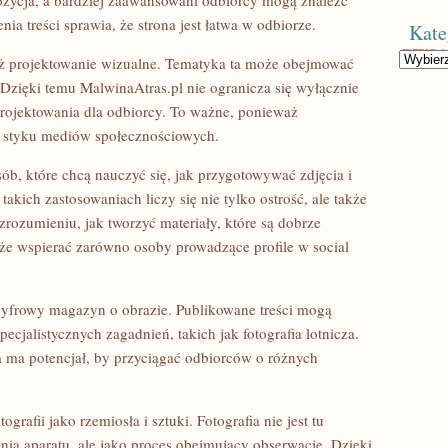
zycja, a bardziej zaawansowani odbiorcy mogą znaleźć
ia treści sprawia, że strona jest łatwa w odbiorze.
Kate
Kategorie
eż projektowanie wizualne. Tematyka ta może obejmować
 Dzięki temu MalwinaAtras.pl nie ogranicza się wyłącznie
 projektowania dla odbiorcy. To ważne, ponieważ
a styku mediów społecznościowych.
ób, które chcą nauczyć się, jak przygotowywać zdjęcia i
kich zastosowaniach liczy się nie tylko ostrość, ale także
rozumieniu, jak tworzyć materiały, które są dobrze
że wspierać zarówno osoby prowadzące profile w social
cyfrowy magazyn o obrazie. Publikowane treści mogą
pecjalistycznych zagadnień, takich jak fotografia lotnicza.
 ma potencjał, by przyciągać odbiorców o różnych
grafii jako rzemiosła i sztuki. Fotografia nie jest tu
ania aparatu, ale jako proces obejmujący obserwację. Dzięki