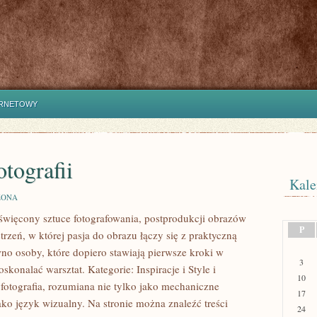
ERNETOWY
tografii
Kale
ZONA
oświęcony sztuce fotografowania, postprodukcji obrazów
P
rzeń, w której pasja do obrazu łączy się z praktyczną
no osoby, które dopiero stawiają pierwsze kroki w
3
oskonalać warsztat. Kategorie: Inspiracje i Style i
10
fotografia, rozumiana nie tylko jako mechaniczne
17
ako język wizualny. Na stronie można znaleźć treści
24