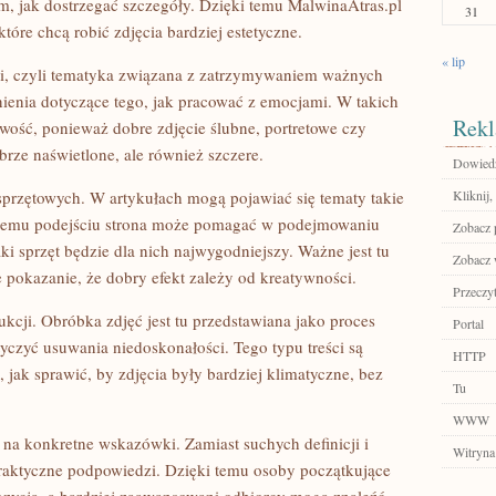
ym, jak dostrzegać szczegóły. Dzięki temu MalwinaAtras.pl
31
tóre chcą robić zdjęcia bardziej estetyczne.
« lip
udzi, czyli tematyka związana z zatrzymywaniem ważnych
enia dotyczące tego, jak pracować z emocjami. W takich
Rekl
iwość, ponieważ dobre zdjęcie ślubne, portretowe czy
brze naświetlone, ale również szczere.
Dowiedz
sprzętowych. W artykułach mogą pojawiać się tematy takie
Kliknij,
kiemu podejściu strona może pomagać w podejmowaniu
Zobacz p
aki sprzęt będzie dla nich najwygodniejszy. Ważne jest tu
Zobacz 
e pokazanie, że dobry efekt zależy od kreatywności.
Przeczyt
ukcji. Obróbka zdjęć jest tu przedstawiana jako proces
Portal
czyć usuwania niedoskonałości. Tego typu treści są
HTTP
 jak sprawić, by zdjęcia były bardziej klimatyczne, bez
Tu
WWW
e na konkretne wskazówki. Zamiast suchych definicji i
Witryna
raktyczne podpowiedzi. Dzięki temu osoby początkujące