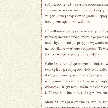
spójna, ponieważ wszystkie poruszane zag
sprawia, że serwis może być atrakcyjny dl
zdjęcia, lepiej projektować grafiki i lepi
inne pozostają niezauważone.
Dla odbiorcy, który dopiero zaczyna, s
bardziej doświadczonej może być pretek
może być pomocą w przygotowywaniu mate
na rozwijanie własnego spojrzenia. Ta w
jako serwis praktyczny i inspirujący.
Całość strony buduje wrażenie miejsca, w
tworzą jedną, spójną opowieść o obrazie.
do tego, by nie tylko robić więcej zdjęć, 
ale rozumieć, co naprawdę wymaga poprawy
odbiorcy. Dzięki temu strona ma charakt
każdego, kto chce rozwijać się w świecie 
MalwinaAtras.pl wyróżnia się tym, że łącz
aparatach, programach i technicznych ust