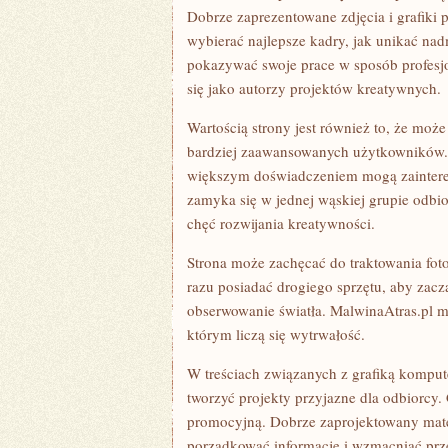
Dobrze zaprezentowane zdjęcia i grafiki
wybierać najlepsze kadry, jak unikać nad
pokazywać swoje prace w sposób profesjo
się jako autorzy projektów kreatywnych.
Wartością strony jest również to, że moż
bardziej zaawansowanych użytkowników. 
większym doświadczeniem mogą zainteres
zamyka się w jednej wąskiej grupie odbi
chęć rozwijania kreatywności.
Strona może zachęcać do traktowania foto
razu posiadać drogiego sprzętu, aby zacz
obserwowanie światła. MalwinaAtras.pl m
którym liczą się wytrwałość.
W treściach związanych z grafiką kompu
tworzyć projekty przyjazne dla odbiorcy. G
promocyjną. Dobrze zaprojektowany mater
porządkować informacje i wzmacniać prze