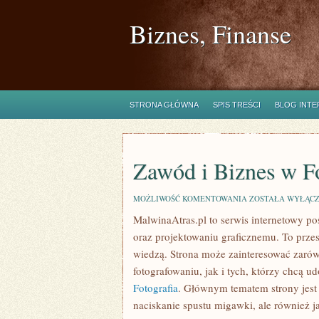
Biznes, Finanse
STRONA GŁÓWNA
SPIS TREŚCI
BLOG INT
Zawód i Biznes w Fo
ZAWÓD
MOŻLIWOŚĆ KOMENTOWANIA
ZOSTAŁA WYŁĄC
I
MalwinaAtras.pl to serwis internetowy p
BIZNES
W
oraz projektowaniu graficznemu. To przest
FOTOGRAFII
wiedzą. Strona może zainteresować zarów
fotografowaniu, jak i tych, którzy chcą ud
Fotografia
. Głównym tematem strony jest 
naciskanie spustu migawki, ale również j