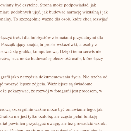
 powinny być czytelne. Strona może podpowiadać, jak
miaru podobnych ujęć, jak budować narrację wizualną i jak
nalny. To szczególnie ważne dla osób, które chcą rozwijać
e łączyć treści dla hobbystów z tematami przydatnymi dla
Początkujący znajdą tu proste wskazówki, a osoby z
ować się grafiką komputerową. Dzięki temu serwis nie
orców, lecz może budować społeczność osób, które łączy
grafii jako narzędzia dokumentowania życia. Nie trzeba od
ąć tworzyć lepsze zdjęcia. Ważniejsze są świadome
oże pokazywać, że rozwój w fotografii jest procesem, w
terową szczególnie ważne może być omawianie tego, jak
rafika nie jest tylko ozdobą, ale często pełni funkcję
iał powinien przyciągać uwagę, ale też prowadzić wzrok,
kaz. Dlatego na stronie mogą pojawiać się zagadnienia