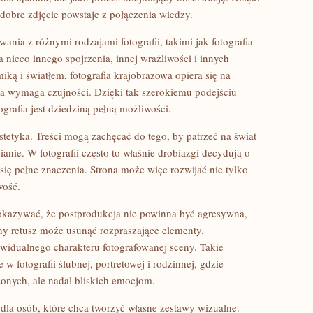
dobre zdjęcie powstaje z połączenia wiedzy.
nia z różnymi rodzajami fotografii, takimi jak fotografia
nieco innego spojrzenia, innej wrażliwości i innych
ką i światłem, fotografia krajobrazowa opiera się na
bna wymaga czujności. Dzięki tak szerokiemu podejściu
rafia jest dziedziną pełną możliwości.
stetyka. Treści mogą zachęcać do tego, by patrzeć na świat
ianie. W fotografii często to właśnie drobiazgi decydują o
e się pełne znaczenia. Strona może więc rozwijać nie tylko
wość.
okazywać, że postprodukcja nie powinna być agresywna,
y retusz może usunąć rozpraszające elementy.
widualnego charakteru fotografowanej sceny. Takie
w fotografii ślubnej, portretowej i rodzinnej, gdzie
zonych, ale nadal bliskich emocjom.
la osób, które chcą tworzyć własne zestawy wizualne.