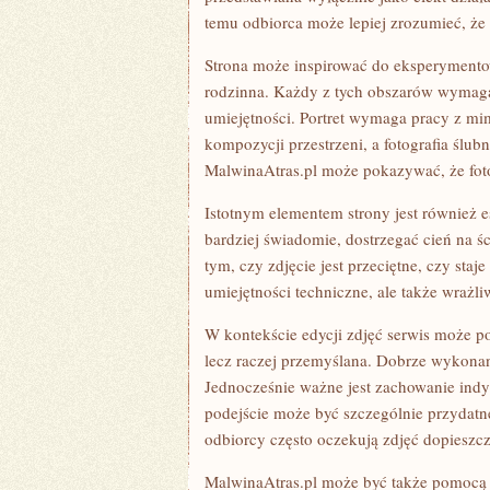
temu odbiorca może lepiej zrozumieć, że 
Strona może inspirować do eksperymentowa
rodzinna. Każdy z tych obszarów wymaga 
umiejętności. Portret wymaga pracy z mimi
kompozycji przestrzeni, a fotografia ślu
MalwinaAtras.pl może pokazywać, że fotog
Istotnym elementem strony jest również e
bardziej świadomie, dostrzegać cień na śc
tym, czy zdjęcie jest przeciętne, czy staj
umiejętności techniczne, ale także wrażli
W kontekście edycji zdjęć serwis może p
lecz raczej przemyślana. Dobrze wykonan
Jednocześnie ważne jest zachowanie indy
podejście może być szczególnie przydatne 
odbiorcy często oczekują zdjęć dopieszc
MalwinaAtras.pl może być także pomocą d