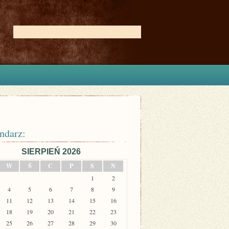
ndarz:
SIERPIEŃ 2026
W
Ś
C
P
S
N
1
2
4
5
6
7
8
9
11
12
13
14
15
16
18
19
20
21
22
23
25
26
27
28
29
30