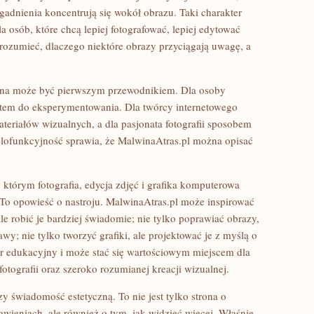
adnienia koncentrują się wokół obrazu. Taki charakter
a osób, które chcą lepiej fotografować, lepiej edytować
ej rozumieć, dlaczego niektóre obrazy przyciągają uwagę, a
trona może być pierwszym przewodnikiem. Dla osoby
stem do eksperymentowania. Dla twórcy internetowego
riałów wizualnych, a dla pasjonata fotografii sposobem
ielofunkcyjność sprawia, że MalwinaAtras.pl można opisać
 którym fotografia, edycja zdjęć i grafika komputerowa
 To opowieść o nastroju. MalwinaAtras.pl może inspirować
ale robić je bardziej świadomie; nie tylko poprawiać obrazy,
; nie tylko tworzyć grafiki, ale projektować je z myślą o
er edukacyjny i może stać się wartościowym miejscem dla
fotografii oraz szeroko rozumianej kreacji wizualnej.
y świadomość estetyczną. To nie jest tylko strona o
awieniach, ale również o tym, jak widzieć więcej. Właśnie