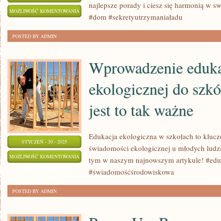
najlepsze porady i ciesz się harmonią w 
SEKRETY
MOŻLIWOŚĆ KOMENTOWANIA
#dom #sekretyutrzymaniaładu
UTRZYMANIA
ZOSTAŁA WYŁĄCZONA
PORZĄDKU
POSTED BY ADMIN
W
DOMU
Wprowadzenie eduka
ekologicznej do szkó
jest to tak ważne
Edukacja ekologiczna w szkołach to klu
STYCZEŃ - 30 - 2025
świadomości ekologicznej u młodych ludzi.
WPROWADZENIE
MOŻLIWOŚĆ KOMENTOWANIA
tym w naszym najnowszym artykule! #edu
EDUKACJI
ZOSTAŁA WYŁĄCZONA
#świadomośćśrodowiskowa
EKOLOGICZNEJ
POSTED BY ADMIN
DO
SZKÓŁ
–