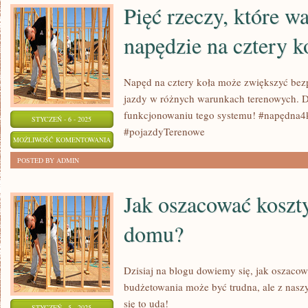
HISTORIĘ
Pięć rzeczy, które w
FILMU
napędzie na cztery k
Napęd na cztery koła może zwiększyć bezp
jazdy w różnych warunkach terenowych. Do
funkcjonowaniu tego systemu! #napędna4
STYCZEŃ - 6 - 2025
#pojazdyTerenowe
PIĘĆ
MOŻLIWOŚĆ KOMENTOWANIA
RZECZY,
ZOSTAŁA WYŁĄCZONA
POSTED BY ADMIN
KTÓRE
WARTO
Jak oszacować kosz
WIEDZIEĆ
domu?
O
NAPĘDZIE
NA
Dzisiaj na blogu dowiemy się, jak oszac
CZTERY
budżetowania może być trudna, ale z nas
KOŁA
się to uda!
STYCZEŃ - 5 - 2025