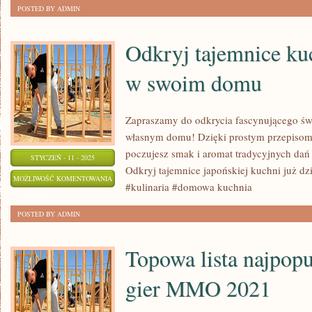
TRENDY
ZOSTAŁA WYŁĄCZONA
POSTED BY ADMIN
W
MOTORYZACJI
Odkryj tajemnice ku
w swoim domu
Zapraszamy do odkrycia fascynującego św
własnym domu! Dzięki prostym przepisom
poczujesz smak i aromat tradycyjnych da
STYCZEŃ - 11 - 2025
Odkryj tajemnice japońskiej kuchni już dz
ODKRYJ
MOŻLIWOŚĆ KOMENTOWANIA
#kulinaria #domowa kuchnia
TAJEMNICE
ZOSTAŁA WYŁĄCZONA
KUCHNI
POSTED BY ADMIN
JAPOŃSKIEJ
W
Topowa lista najpopu
SWOIM
gier MMO 2021
DOMU