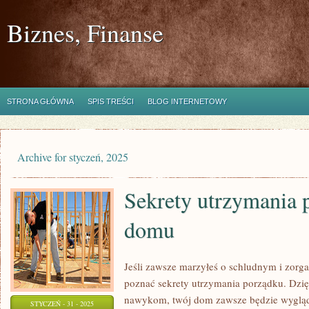
Biznes, Finanse
STRONA GŁÓWNA
SPIS TREŚCI
BLOG INTERNETOWY
Archive for styczeń, 2025
Sekrety utrzymania 
domu
Jeśli zawsze marzyłeś o schludnym i zor
poznać sekrety utrzymania porządku. Dzię
nawykom, twój dom zawsze będzie wygląda
STYCZEŃ - 31 - 2025