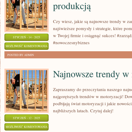
produkcją
MODZIE
Czy wiesz, jakie są najnowsze trendy w z
najświeższe pomysły i strategie, które p
w Twojej firmie i osiągnąć sukces! #zarzą
STYCZEŃ - 14 - 2025
#nowoczesnybiznes
NAJNOWSZE
MOŻLIWOŚĆ KOMENTOWANIA
TRENDY
ZOSTAŁA WYŁĄCZONA
POSTED BY ADMIN
W
ZARZĄDZANIU
Najnowsze trendy w 
PRODUKCJĄ
Zapraszamy do przeczytania naszego najn
najgorętszych trendów w motoryzacji! Dowi
podbijają świat motoryzacji i jakie nowoś
najbliższych latach. Czytaj dalej!
STYCZEŃ - 12 - 2025
NAJNOWSZE
MOŻLIWOŚĆ KOMENTOWANIA