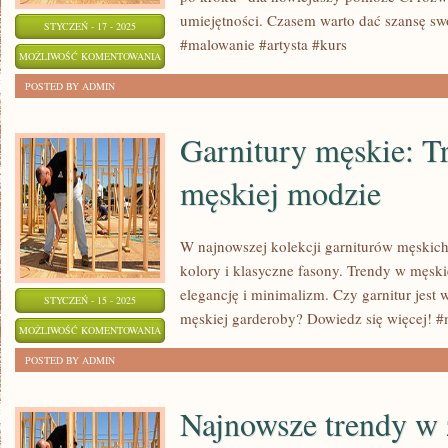
umiejętności. Czasem warto dać szansę sw
STYCZEŃ - 17 - 2025
#malowanie #artysta #kurs
KROK
MOŻLIWOŚĆ KOMENTOWANIA
PO
ZOSTAŁA WYŁĄCZONA
POSTED BY ADMIN
KROKU:
MALOWANIE
Garnitury męskie: T
NA
męskiej modzie
PŁÓTNIE
DLA
NOWICJUSZY
W najnowszej kolekcji garniturów męskic
kolory i klasyczne fasony. Trendy w męsk
elegancję i minimalizm. Czy garnitur jes
STYCZEŃ - 15 - 2025
męskiej garderoby? Dowiedz się więcej! 
GARNITURY
MOŻLIWOŚĆ KOMENTOWANIA
MĘSKIE:
ZOSTAŁA WYŁĄCZONA
POSTED BY ADMIN
TRENDY
W
Najnowsze trendy w 
MĘSKIEJ