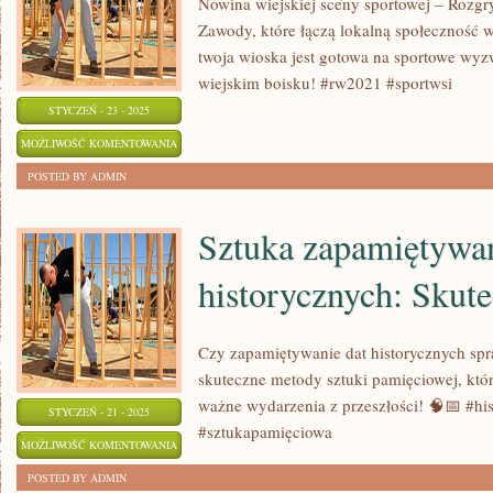
Nowina wiejskiej sceny sportowej – Rozgr
SIĘ
Zawody, które łączą lokalną społeczność w
DZIEJE!
twoja wioska jest gotowa na sportowe wyz
wiejskim boisku! #rw2021 #sportwsi
STYCZEŃ - 23 - 2025
ROZGRYWKI
MOŻLIWOŚĆ KOMENTOWANIA
WIEJSKIEJ
ZOSTAŁA WYŁĄCZONA
POSTED BY ADMIN
WSPARCANE!
Sztuka zapamiętywan
historycznych: Skut
Czy zapamiętywanie dat historycznych spr
skuteczne metody sztuki pamięciowej, któ
ważne wydarzenia z przeszłości! 🧠📅 #hi
STYCZEŃ - 21 - 2025
#sztukapamięciowa
SZTUKA
MOŻLIWOŚĆ KOMENTOWANIA
ZAPAMIĘTYWANIA
ZOSTAŁA WYŁĄCZONA
POSTED BY ADMIN