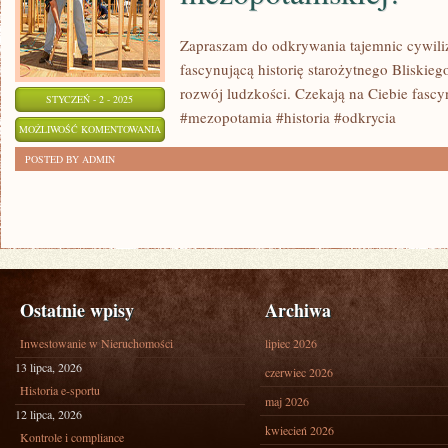
WYBIERAĆ
NA
Zapraszam do odkrywania tajemnic cywili
TEN
fascynującą historię starożytnego Bliskie
SEZON?
rozwój ludzkości. Czekają na Ciebie fascy
STYCZEŃ - 2 - 2025
#mezopotamia #historia #odkrycia
ODKRYWAJ
MOŻLIWOŚĆ KOMENTOWANIA
TAJEMNICE
ZOSTAŁA WYŁĄCZONA
POSTED BY ADMIN
CYWILIZACJI
MEZOPOTAMSKIEJ!
Ostatnie wpisy
Archiwa
Inwestowanie w Nieruchomości
lipiec 2026
13 lipca, 2026
czerwiec 2026
Historia e-sportu
maj 2026
12 lipca, 2026
kwiecień 2026
Kontrole i compliance