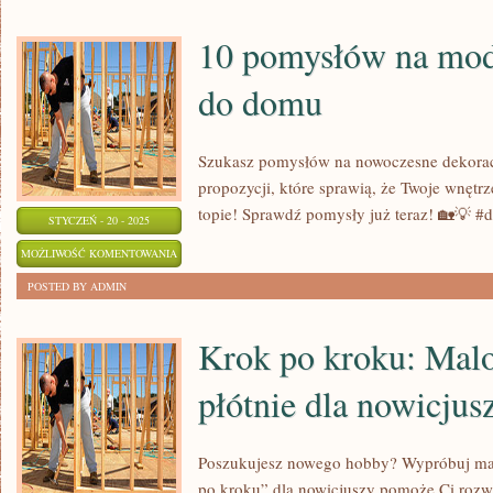
DAT
HISTORYCZNYCH:
10 pomysłów na mod
SKUTECZNE
do domu
METODY
Szukasz pomysłów na nowoczesne dekora
propozycji, które sprawią, że Twoje wnętrz
topie! Sprawdź pomysły już teraz! 🏡💡 
STYCZEŃ - 20 - 2025
10
MOŻLIWOŚĆ KOMENTOWANIA
POMYSŁÓW
ZOSTAŁA WYŁĄCZONA
POSTED BY ADMIN
NA
MODNE
Krok po kroku: Mal
DEKORACJE
płótnie dla nowicjus
DO
DOMU
Poszukujesz nowego hobby? Wypróbuj mal
po kroku” dla nowicjuszy pomoże Ci rozwi