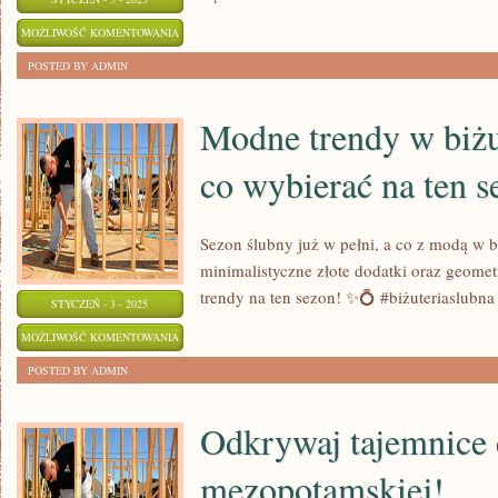
JAK
MOŻLIWOŚĆ KOMENTOWANIA
OSZACOWAĆ
ZOSTAŁA WYŁĄCZONA
POSTED BY ADMIN
KOSZTY
BUDOWY
Modne trendy w biżut
DOMU?
co wybierać na ten s
Sezon ślubny już w pełni, a co z modą w biż
minimalistyczne złote dodatki oraz geometr
trendy na ten sezon! ✨💍 #biżuteriaslubn
STYCZEŃ - 3 - 2025
MODNE
MOŻLIWOŚĆ KOMENTOWANIA
TRENDY
ZOSTAŁA WYŁĄCZONA
POSTED BY ADMIN
W
BIŻUTERII
Odkrywaj tajemnice 
ŚLUBNEJ:
mezopotamskiej!
CO