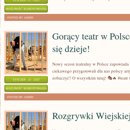
STYCZEŃ - 27 - 2025
JAK
MOŻLIWOŚĆ KOMENTOWANIA
SKUTECZNIE
ZOSTAŁA WYŁĄCZONA
POSTED BY ADMIN
PLANOWAĆ
PROJEKTY
Gorący teatr w Polsc
KROK
się dzieje!
PO
KROKU
Nowy sezon teatralny w Polsce zapowiada 
ciekawego przygotowali dla nas polscy art
zobaczyć? O wszystkim tutaj! 🎭🔥 #teatr
STYCZEŃ - 24 - 2025
GORĄCY
MOŻLIWOŚĆ KOMENTOWANIA
TEATR
ZOSTAŁA WYŁĄCZONA
POSTED BY ADMIN
W
POLSCE:
Rozgrywki Wiejskie
SPRAWDŹ,
CO