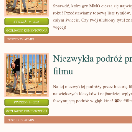
Sprawdź, które gry MMO cieszą się najwi
roku! Przedstawiamy topową listę tytułów,
całym świecie. Czy twój ulubiony tytuł zna
STYCZEŃ - 9 - 2025
więcej!
TOPOWA
MOŻLIWOŚĆ KOMENTOWANIA
LISTA
ZOSTAŁA WYŁĄCZONA
POSTED BY ADMIN
NAJPOPULARNIEJSZYCH
GIER
Niezwykła podróż pr
MMO
filmu
2021
Na tej niezwykłej podróży przez historię
największych klasyków i najbardziej wpł
fascynującą podróż w głąb kina! 📽️✨ #fil
STYCZEŃ - 8 - 2025
NIEZWYKŁA
MOŻLIWOŚĆ KOMENTOWANIA
PODRÓŻ
ZOSTAŁA WYŁĄCZONA
POSTED BY ADMIN
PRZEZ