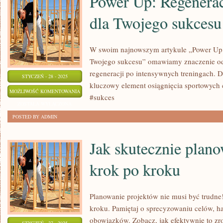
Power Up: Regenerac
DLACZEGO
dla Twojego sukcesu
JEST
TO
TAK
W swoim najnowszym artykule „Power Up: 
WAŻNE
Twojego sukcesu” omawiamy znaczenie o
regeneracji po intensywnych treningach. D
STYCZEŃ - 28 - 2025
kluczowy element osiągnięcia sportowych 
POWER
MOŻLIWOŚĆ KOMENTOWANIA
#sukces
UP:
ZOSTAŁA WYŁĄCZONA
REGENERACJA
POSTED BY ADMIN
PO
TRENINGU
Jak skutecznie plano
DLA
krok po kroku
TWOJEGO
SUKCESU
Planowanie projektów nie musi być trudne
kroku. Pamiętaj o sprecyzowaniu celów, h
obowiązków. Zobacz, jak efektywnie to zr