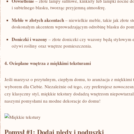
Oświetlenie
– złote lampy sufitowe, kinkiety ⁤lub lampki nocne 
i⁢ subtelnego blasku, tworząc ⁤przyjemną atmosferę.
Meble w złotych akcentach
– niewielkie meble, takie jak złote st
doskonałym akcentem wprowadzającym odrobinę blasku do pomi
Doniczki i wazony
– złote doniczki czy wazony ⁢będą‌ stylowym
ożywi rośliny oraz wnętrze pomieszczenia.
4. ⁢Ocieplane wnętrza z miękkimi teksturami
Jeśli marzysz o przytulnym, ​ciepłym domu, to aranżacja ‌z miękkimi 
wyborem dla Ciebie. Niezależnie od‍ tego, czy preferujesz nowoczesn
czy klasyczny styl, miękkie tekstury dodadzą wnętrzom ⁢niepowtarzal
naszymi ‌pomysłami na modne dekoracje do domu!
Pomysł #1: Dodaj pledy i poduszki