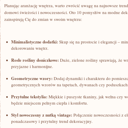
Planując⁤ aranżację wnętrza, warto zwrócić​ uwagę⁤ na najnowsze tren
domowi świeżości i nowoczesności. Oto 10 pomysłów⁢ na modne dek
zainspirują Cię do zmian w swoim wnętrzu:
Minimalistyczne dodatki:
Skup się na prostocie⁢ i elegancji – m
dekorowaniu wnętrz.
Rosłe rośliny⁢ doniczkowe:
Duże, zielone rośliny sprawiają, że wnę
⁢przyjazne‌ i harmonijne.
Geometryczne wzory:
Dodaj dynamiki ‌i charakteru do pomiesz
geometrycznych wzorów na tapetach, dywanach​ czy poduszkach
Przytulne tekstylia:
Miękkie i puszyste tkaniny, jak wełna czy we
będzie⁢ miejscem pełnym ciepła i komfortu.
Styl nowoczesny z nutką vintage:
Połączenie nowoczesności z el
ponadczasowy i przytulny trend dekoracyjny.