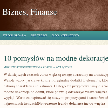
Biznes, Finanse
STRONA GŁÓWNA
SPIS TREŚCI
BLOG INTERNETOWY
10 pomysłów na modne dekoracj
10
MOŻLIWOŚĆ KOMENTOWANIA
ZOSTAŁA WYŁĄCZONA
POMYSŁÓW
W ‌dzisiejszych czasach coraz większą uwagę zwracamy na aranżację
NA
MODNE
Wesołe wzory, jaskrawe kolory i ⁤oryginalne dodatki to elementy, któ
DEKORACJE
DO
⁣nabiorą charakteru i unikalności. Dlatego ⁢też‌ przygotowaliśmy dla 
DOMU
modne dekoracje‌ do domu, które pozwolą odświeżyć‌ Wasze wnętrza
wygląd. Warto‌ zainspirować się naszymi⁣ propozycjami i zaaranżowa
Nowoczesne trendy dekoracyjne do wnętrz
najnowszych trendach!