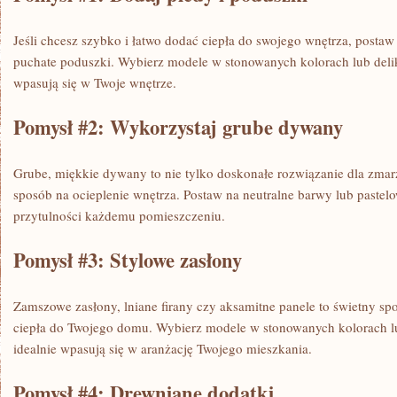
Jeśli chcesz szybko ⁢i łatwo dodać ciepła do ⁣swojego wnętrza, postaw
puchate poduszki. Wybierz modele w stonowanych kolorach lub delik
wpasują się w Twoje wnętrze.
Pomysł #2: Wykorzystaj grube dywany
Grube,⁣ miękkie⁤ dywany to nie tylko doskonałe rozwiązanie dla zmarz
⁢sposób​ na ocieplenie wnętrza. Postaw na neutralne barwy lub pastel
przytulności każdemu pomieszczeniu.
Pomysł #3: Stylowe zasłony
Zamszowe zasłony, lniane ⁤firany czy aksamitne panele to świetny spo
ciepła do Twojego domu. Wybierz modele w stonowanych kolorach lu
idealnie ‍wpasują się w aranżację Twojego mieszkania.
Pomysł #4: Drewniane dodatki