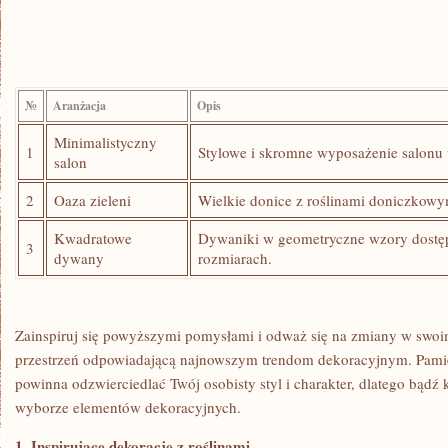
№
Aranżacja
Opis
Minimalistyczny⁢
1
Stylowe i skromne wyposażenie salonu w 
salon
2
Oaza zieleni
Wielkie donice z roślinami doniczkow
Kwadratowe
Dywaniki ⁤w geometryczne​ wzory ​dostę
3
dywany
rozmiarach.
Zainspiruj się‍ powyższymi pomysłami i odważ się na ⁣zmiany w swoi
przestrzeń odpowiadającą ⁣najnowszym trendom dekoracyjnym. Pamięt
powinna odzwierciedlać Twój osobisty styl i charakter, dlatego bądź
wyborze ​elementów dekoracyjnych.
1. Inspirujące dekoracje z roślinami