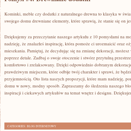
Kominki, meble czy dodatki z⁣ naturalnego drewna to klasyka w świa
swojego domu drewniane ⁢elementy,​ które sprawią, że stanie się on jes
Dziękujemy za przeczytanie naszego artykułu⁢ z 10 pomysłami na 
nadzieję, ‍że znalazłeś inspirację, która pomoże ci urozmaicić oraz o
mieszkania. Pamiętaj, że decydując się na zmianę ‌dekoracji, możesz w
poprzez ⁤detale. Zadbaj o swoje otoczenie i stwórz przytulną przestrze
komfortowo i ​zrelaksowany. Dzięki odpowiednio⁣ dobranym dekoracj
prawdziwym miejscem, które odbije​ twój ‌charakter i sprawi, że będzi
⁢przyjemnością. Oto lista naszych propozycji, które mam nadzieję, p
domu‍ w nowy, modny sposób. Zapraszamy do śledzenia naszego bloga
inspiracji i ciekawych artykułów na temat‍ wnętrz⁣ i designu. Dziękuj
CATEGORIES:
BLOG INTERNETOWY