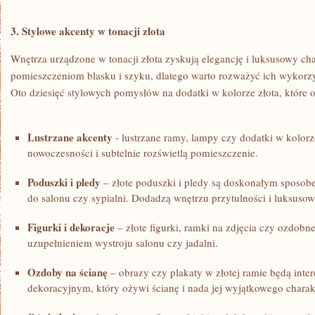
3. Stylowe akcenty w tonacji złota
Wnętrza ⁣urządzone w tonacji złota zyskują elegancję i​ luksusowy ch
pomieszczeniom blasku i szyku, dlatego warto rozważyć ich ​wykorzy
Oto dziesięć stylowych pomysłów na dodatki w kolorze ​złota, które
Lustrzane akcenty
​-‌ lustrzane ramy, ‍lampy czy dodatki w kolor
nowoczesności i subtelnie rozświetlą pomieszczenie.
Poduszki i pledy
– złote poduszki i pledy są doskonałym sposob
do salonu czy sypialni. Dodadzą wnętrzu przytulności i luksus
Figurki i dekoracje
– złote figurki, ramki na zdjęcia czy ozdobn
uzupełnieniem wystroju salonu czy jadalni.
Ozdoby na ścianę
– obrazy czy‌ plakaty w złotej ​ramie będą in
dekoracyjnym, który ożywi ścianę i nada jej wyjątkowego charak