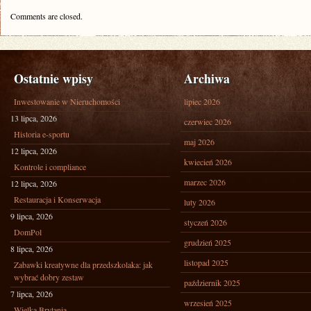
Comments are closed.
Ostatnie wpisy
Archiwa
Inwestowanie w Nieruchomości
lipiec 2026
13 lipca, 2026
czerwiec 2026
Historia e-sportu
maj 2026
12 lipca, 2026
kwiecień 2026
Kontrole i compliance
marzec 2026
12 lipca, 2026
Restauracja i Konserwacja
luty 2026
9 lipca, 2026
styczeń 2026
DomPol
grudzień 2025
8 lipca, 2026
listopad 2025
Zabawki kreatywne dla przedszkolaka: jak
wybrać dobry zestaw
październik 2025
7 lipca, 2026
wrzesień 2025
Wielka Brytania