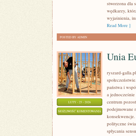
stworzona dla 
JEZIORA
wędkarzy, któr
POLSKI
wyjaśnienia, i
Read More ]
POSTED BY ADMIN
Unia E
ryszard-galla.p
społeczeństwie
państwa i wspó
a jednocześnie
centrum pozosta
LUTY - 25 - 2026
podejmowane na
UNIA
MOŻLIWOŚĆ KOMENTOWANIA
konsekwencje. 
EUROPEJSKA
ZOSTAŁA WYŁĄCZONA
polityczne świ
spłycania sensu