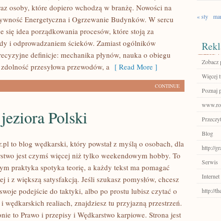
raz osoby, które dopiero wchodzą w branżę. Nowości na
« sty
ma
ktywność Energetyczna i Ogrzewanie Budynków. W sercu
e się idea porządkowania procesów, które stoją za
ody i odprowadzaniem ścieków. Zamiast ogólników
Rekl
precyzyjne definicje: mechanika płynów, nauka o obiegu
Zobacz p
, zdolność przesyłowa przewodów, a
[ Read More ]
Więcej t
CONTINUE
Poznaj 
www.rob
 jeziora Polski
Przeczyt
Blog
.pl to blog wędkarski, który powstał z myślą o osobach, dla
http://
stwo jest czymś więcej niż tylko weekendowym hobby. To
Serwis
rym praktyka spotyka teorię, a każdy tekst ma pomagać
Internet
ej i z większą satysfakcją. Jeśli szukasz pomysłów, chcesz
woje podejście do taktyki, albo po prostu lubisz czytać o
http://t
i wędkarskich realiach, znajdziesz tu przyjazną przestrzeń.
nie to Prawo i przepisy i Wędkarstwo karpiowe. Strona jest