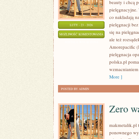
beauty i chcą 
pielęgnacyjne. 
co nakładają na
pielęgnacji be
LUTY - 23 - 2026
się na pielęgna
ORIFLAME
MOŻLIWOŚĆ KOMENTOWANIA
ale też rozsąd
(SZWECJA)
ZOSTAŁA WYŁĄCZONA
Amorepacific 
pielęgnacja opa
polska.pl poma
wzmacnianiem b
More ]
POSTED BY ADMIN
Zero w
makmetalik.pl
ponownego wyk