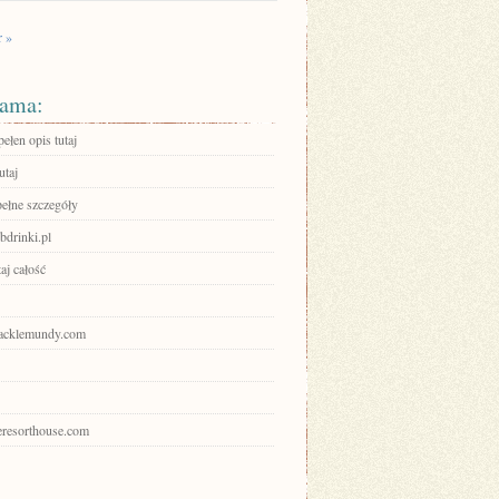
r »
ama:
ełen opis tutaj
utaj
pełne szczegóły
drinki.pl
aj całość
gracklemundy.com
heresorthouse.com