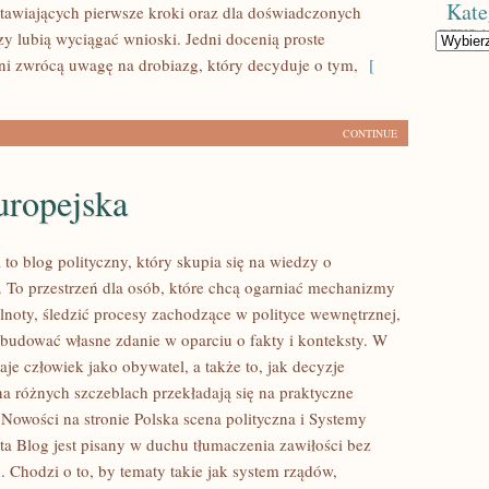
Kate
stawiających pierwsze kroki oraz dla doświadczonych
zy lubią wyciągać wnioski. Jedni docenią proste
Kategorie
nni zwrócą uwagę na drobiazg, który decyduje o tym,
[
CONTINUE
uropejska
l to blog polityczny, który skupia się na wiedzy o
. To przestrzeń dla osób, które chcą ogarniać mechanizmy
lnoty, śledzić procesy zachodzące w polityce wewnętrznej,
 budować własne zdanie w oparciu o fakty i konteksty. W
je człowiek jako obywatel, a także to, jak decyzje
 różnych szczeblach przekładają się na praktyczne
Nowości na stronie Polska scena polityczna i Systemy
ata Blog jest pisany w duchu tłumaczenia zawiłości bez
. Chodzi o to, by tematy takie jak system rządów,