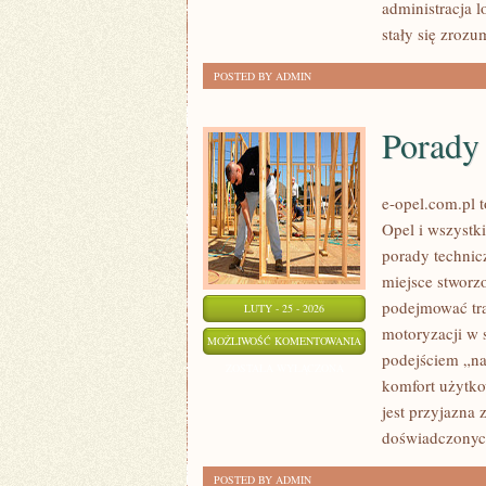
administracja 
stały się zrozu
POSTED BY ADMIN
Porady 
e-opel.com.pl 
Opel i wszystki
porady technic
miejsce stworz
podejmować tra
LUTY - 25 - 2026
motoryzacji w 
PORADY
MOŻLIWOŚĆ KOMENTOWANIA
podejściem „na 
DLA
ZOSTAŁA WYŁĄCZONA
komfort użytko
WŁAŚCICIELI
jest przyjazna 
doświadczonyc
POSTED BY ADMIN