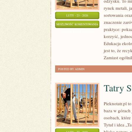
odzysku. To mie
rynek metali, 
sortowania ora
LUTY - 23 - 2026
znaczenie zarów
ZERO
MOŻLIWOŚĆ KOMENTOWANIA
praktyce: poka
WASTE
ZOSTAŁA WYŁĄCZONA
korzyść, jedno
Edukacja ekolo
jest to, że rec
Zamiast ogólni
POSTED BY ADMIN
Tatry 
Pieknotatr.pl t
baza w górach 
osobach, które
Tytuł i idea „Ta
blisko natury,