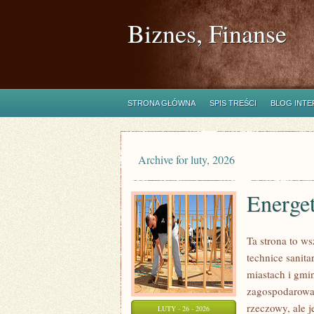
Biznes, Finanse
STRONA GŁÓWNA
SPIS TREŚCI
BLOG INT
Archive for luty, 2026
Energe
Ta strona to w
technice sanita
miastach i gmin
zagospodarowa
rzeczowy, ale j
LUTY - 26 - 2026