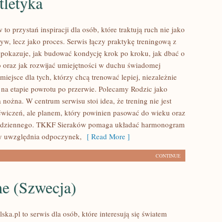
tletyka
o przystań inspiracji dla osób, które traktują ruch nie jako
yw, lecz jako proces. Serwis łączy praktykę treningową z
 pokazuje, jak budować kondycję krok po kroku, jak dbać o
 oraz jak rozwijać umiejętności w duchu świadomej
 miejsce dla tych, którzy chcą trenować lepiej, niezależnie
ą na etapie powrotu po przerwie. Polecamy Rodzic jako
a nożna. W centrum serwisu stoi idea, że trening nie jest
ćwiczeń, ale planem, który powinien pasować do wieku oraz
codziennego. TKKF Sieraków pomaga układać harmonogram
ry uwzględnia odpoczynek,
[ Read More ]
CONTINUE
me (Szwecja)
ska.pl to serwis dla osób, które interesują się światem