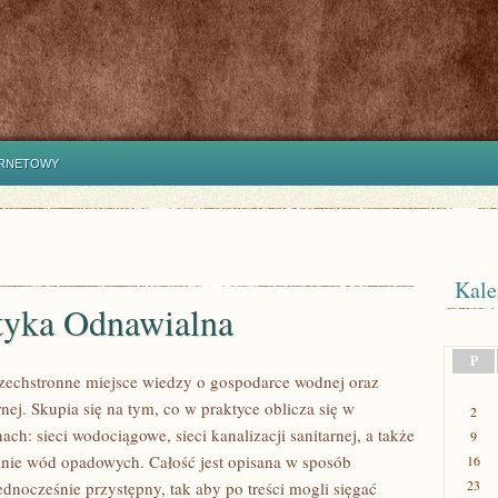
ERNETOWY
Kale
tyka Odnawialna
P
szechstronne miejsce wiedzy o gospodarce wodnej oraz
rnej. Skupia się na tym, co w praktyce oblicza się w
2
ach: sieci wodociągowe, sieci kanalizacji sanitarnej, a także
9
nie wód opadowych. Całość jest opisana w sposób
16
23
ednocześnie przystępny, tak aby po treści mogli sięgać