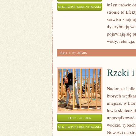
inżynierowie o
ENERGETYKA
MOŻLIWOŚĆ KOMENTOWANIA
stronie to Efe
ODNAWIALNA
ZOSTAŁA WYŁĄCZONA
serwisu znajduj
dystrybucją w
pojawiają się 
wody, retencja
POSTED BY ADMIN
Rzeki i
Nadorsze-haller
których wędkar
miejsce, w któ
łowić skuteczni
uporządkować s
LUTY - 26 - 2026
wodzie, rybach 
RZEKI
MOŻLIWOŚĆ KOMENTOWANIA
Nowości na stro
I
ZOSTAŁA WYŁĄCZONA