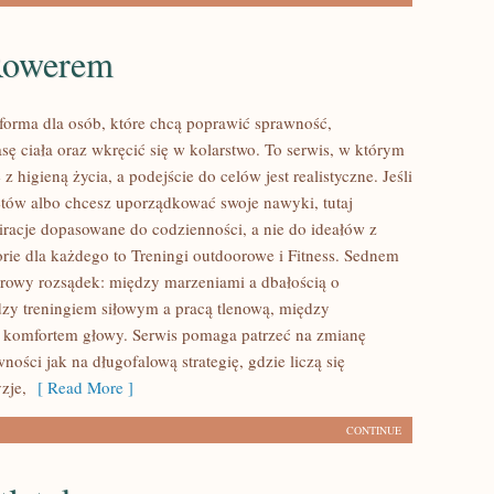
Rowerem
atforma dla osób, które chcą poprawić sprawność,
ę ciała oraz wkręcić się w kolarstwo. To serwis, w którym
ę z higieną życia, a podejście do celów jest realistyczne. Jeśli
tów albo chcesz uporządkować swoje nawyki, tutaj
piracje dopasowane do codzienności, a nie do ideałów z
orie dla każdego to Treningi outdoorowe i Fitness. Sednem
zdrowy rozsądek: między marzeniami a dbałością o
zy treningiem siłowym a pracą tlenową, między
 komfortem głowy. Serwis pomaga patrzeć na zmianę
wności jak na długofalową strategię, gdzie liczą się
zje,
[ Read More ]
CONTINUE