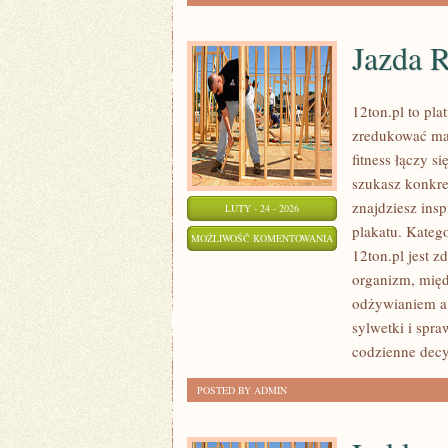
Jazda 
12ton.pl to pl
zredukować mas
fitness łączy si
szukasz konkre
znajdziesz ins
LUTY - 24 - 2026
plakatu. Kateg
JAZDA
MOŻLIWOŚĆ KOMENTOWANIA
12ton.pl jest 
ROWEREM
ZOSTAŁA WYŁĄCZONA
organizm, międ
odżywianiem a
sylwetki i spra
codzienne decy
POSTED BY ADMIN