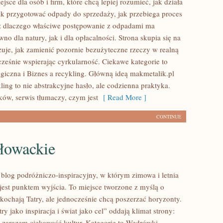
jsce dla osób i firm, które chcą lepiej rozumieć, jak działa
jak przygotować odpady do sprzedaży, jak przebiega proces
z dlaczego właściwe postępowanie z odpadami ma
no dla natury, jak i dla opłacalności. Strona skupia się na
zuje, jak zamienić pozornie bezużyteczne rzeczy w realną
cześnie wspierając cyrkularność. Ciekawe kategorie to
giczna i Biznes a recykling. Główną ideą makmetalik.pl
ykling to nie abstrakcyjne hasło, ale codzienna praktyka.
ków, serwis tłumaczy, czym jest
[ Read More ]
CONTINUE
Słowackie
o blog podróżniczo-inspiracyjny, w którym zimowa i letnia
jest punktem wyjścia. To miejsce tworzone z myślą o
 kochają Tatry, ale jednocześnie chcą poszerzać horyzonty.
try jako inspiracja i świat jako cel” oddają klimat strony:
 a zarazem ciekawość kultur. Kategorie to Wędrówki