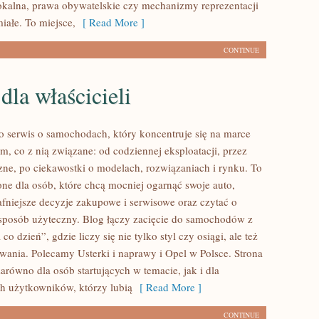
lokalna, prawa obywatelskie czy mechanizmy reprezentacji
miałe. To miejsce,
[ Read More ]
CONTINUE
dla właścicieli
to serwis o samochodach, który koncentruje się na marce
m, co z nią związane: od codziennej eksploatacji, przez
zne, po ciekawostki o modelach, rozwiązaniach i rynku. To
one dla osób, które chcą mocniej ogarnąć swoje auto,
fniejsze decyzje zakupowe i serwisowe oraz czytać o
sposób użyteczny. Blog łączy zacięcie do samochodów z
co dzień”, gdzie liczy się nie tylko styl czy osiągi, ale też
wania. Polecamy Usterki i naprawy i Opel w Polsce. Strona
zarówno dla osób startujących w temacie, jak i dla
h użytkowników, którzy lubią
[ Read More ]
CONTINUE