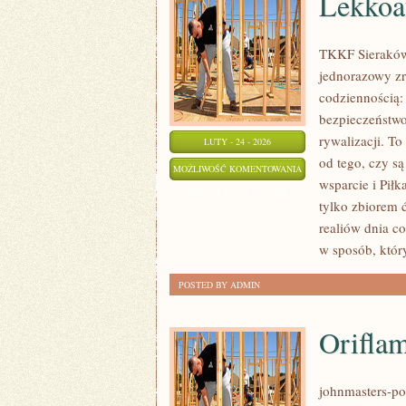
Lekkoa
TKKF Sieraków t
jednorazowy zr
codziennością:
bezpieczeństwo
rywalizacji. To
LUTY - 24 - 2026
od tego, czy s
LEKKOATLETYKA
MOŻLIWOŚĆ KOMENTOWANIA
wsparcie i Piłk
ZOSTAŁA WYŁĄCZONA
tylko zbiorem 
realiów dnia 
w sposób, któ
POSTED BY ADMIN
Orifla
johnmasters-pol