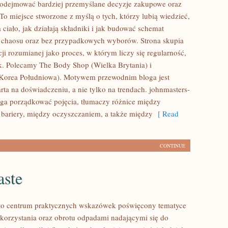
podejmować bardziej przemyślane decyzje zakupowe oraz
To miejsce stworzone z myślą o tych, którzy lubią wiedzieć,
 ciało, jak działają składniki i jak budować schemat
z chaosu oraz bez przypadkowych wyborów. Strona skupia
cji rozumianej jako proces, w którym liczy się regularność,
ek. Polecamy The Body Shop (Wielka Brytania) i
(Korea Południowa). Motywem przewodnim bloga jest
rta na doświadczeniu, a nie tylko na trendach. johnmasters-
ga porządkować pojęcia, tłumaczy różnice między
ariery, między oczyszczaniem, a także między
[ Read
CONTINUE
aste
 to centrum praktycznych wskazówek poświęcony tematyce
orzystania oraz obrotu odpadami nadającymi się do