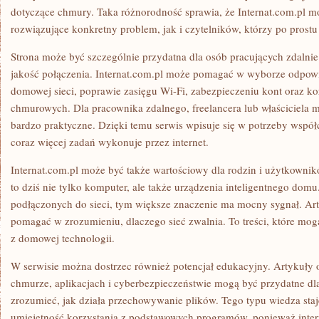
dotyczące chmury. Taka różnorodność sprawia, że Internat.com.pl 
rozwiązujące konkretny problem, jak i czytelników, którzy po prost
Strona może być szczególnie przydatna dla osób pracujących zdalnie.
jakość połączenia. Internat.com.pl może pomagać w wyborze odpowie
domowej sieci, poprawie zasięgu Wi-Fi, zabezpieczeniu kont oraz ko
chmurowych. Dla pracownika zdalnego, freelancera lub właściciela ma
bardzo praktyczne. Dzięki temu serwis wpisuje się w potrzeby wspó
coraz więcej zadań wykonuje przez internet.
Internat.com.pl może być także wartościowy dla rodzin i użytkown
to dziś nie tylko komputer, ale także urządzenia inteligentnego domu
podłączonych do sieci, tym większe znaczenie ma mocny sygnał. A
pomagać w zrozumieniu, dlaczego sieć zwalnia. To treści, które mog
z domowej technologii.
W serwisie można dostrzec również potencjał edukacyjny. Artykuły o
chmurze, aplikacjach i cyberbezpieczeństwie mogą być przydatne d
zrozumieć, jak działa przechowywanie plików. Tego typu wiedza staj
umiejętność korzystania z podstawowych programów, ponieważ intern