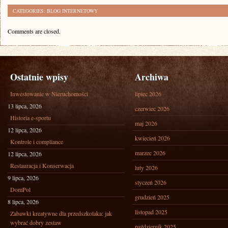
CATEGORIES:
BLOG INTERNETOWY
Comments are closed.
Ostatnie wpisy
Archiwa
Inwestowanie w Nieruchomości
lipiec 2026
13 lipca, 2026
czerwiec 2026
Historia e-sportu
maj 2026
12 lipca, 2026
kwiecień 2026
Kontrole i compliance
marzec 2026
12 lipca, 2026
Restauracja i Konserwacja
luty 2026
9 lipca, 2026
styczeń 2026
DomPol
grudzień 2025
8 lipca, 2026
listopad 2025
Zabawki kreatywne dla przedszkolaka: jak
wybrać dobry zestaw
październik 2025