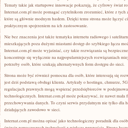
Tematy takie jak startupowe innowacje pokazują, że cyfrowy świat ro
Internat.com.pl może pomagać czytelnikom zrozumieć, które z tych 
które są głównie modnym hasłem. Dzięki temu strona może łączyć c
praktycznym spojrzeniem na ich zastosowanie.
Nie bez znaczenia jest także tematyka internetu radiowego i satelitar
mieszkających poza dużymi miastami dostęp do szybkiego łącza mo
Internat.com.pl może wyjaśniać, czy takie rozwiązania są bezpieczne
koncentruje się wyłącznie na najpopularniejszych rozwiązaniach miej
potrzeby osób, które szukają alternatywnych form dostępu do sieci.
Strona może być również pomocna dla osób, które interesują się rozw
jest dziś podstawą obsługi klienta. Artykuły o hostingu, chmurze, 5
regulacjach prawnych mogą wspierać przedsiębiorców w podejmowan
technologicznych. Internat.com.pl może pokazywać, że nawet mała f
przechowywania danych. To czyni serwis przydatnym nie tylko dla h
działających zawodowo w sieci.
Internat.com.pl można opisać jako technologiczny poradnik dla osób,
świecie nowoczesnych technologii z większą pewnością. Strona łączy