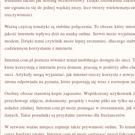
tematami takimi jak hosting bezserwerowy. Dzięki szerokiemu zakres
nie ogranicza się do jednej wąskiej niszy, lecz tworzy wielotematycz
rzeczywistości.
Ważną częścią tematyki są stabilne połączenia. To obszar, który inte
jakość internetu wpływa dziś na naukę online. Serwis może wyjaśni
modem. Dzięki temu czytelnik może lepiej zrozumieć, dlaczego stab
codziennym korzystaniu z internetu.
Internat.com.pl porusza również temat mobilnego dostępu do sieci. 
które korzystają z internetu poza domem, pracują w podróży albo ch
sieci. Artykuły mogą wyjaśniać, jak internet rzeczy korzysta z nowy
strona odpowiada na pytania, które pojawiają się wraz z rozwojem s
Osobny obszar stanowią kopie zapasowe. Współczesny użytkownik in
przechowuje zdjęcia, dokumenty, projekty i ważne pliki nie tylko na
usłudze zdalnej. Internat.com.pl może pomagać w zrozumieniu, jak
danych. Takie poradniki są przydatne zarówno dla freelancerów.
W serwisie ważne miejsce zajmuje także prywatność online. To temat, 
coraz bardziej istotny. Internat.com.pl może ostrzegać przed fałszy