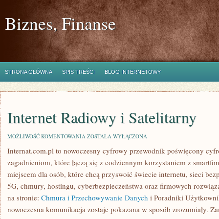
Biznes, Finanse
STRONA GŁÓWNA
SPIS TREŚCI
BLOG INTERNETOWY
Internet Radiowy i Satelitarny
INTERNET
MOŻLIWOŚĆ KOMENTOWANIA
ZOSTAŁA WYŁĄCZONA
RADIOWY
Internat.com.pl to nowoczesny cyfrowy przewodnik poświęcony cyf
I
SATELITARNY
zagadnieniom, które łączą się z codziennym korzystaniem z smartf
miejscem dla osób, które chcą przyswoić świecie internetu, sieci b
5G, chmury, hostingu, cyberbezpieczeństwa oraz firmowych rozwiąz
na stronie:
Chmura i Przechowywanie Danych
i Poradniki Użytkowni
nowoczesna komunikacja zostaje pokazana w sposób zrozumiały. Zami