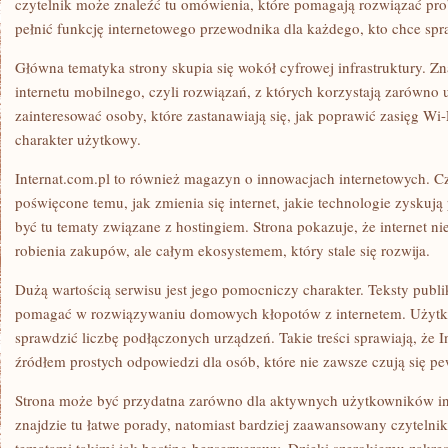
czytelnik może znaleźć tu omówienia, które pomagają rozwiązać pro
pełnić funkcję internetowego przewodnika dla każdego, kto chce spra
Główna tematyka strony skupia się wokół cyfrowej infrastruktury. Zna
internetu mobilnego, czyli rozwiązań, z których korzystają zarówno
zainteresować osoby, które zastanawiają się, jak poprawić zasięg Wi-
charakter użytkowy.
Internat.com.pl to również magazyn o innowacjach internetowych. Cz
poświęcone temu, jak zmienia się internet, jakie technologie zyskuj
być tu tematy związane z hostingiem. Strona pokazuje, że internet ni
robienia zakupów, ale całym ekosystemem, który stale się rozwija.
Dużą wartością serwisu jest jego pomocniczy charakter. Teksty publ
pomagać w rozwiązywaniu domowych kłopotów z internetem. Użytko
sprawdzić liczbę podłączonych urządzeń. Takie treści sprawiają, że 
źródłem prostych odpowiedzi dla osób, które nie zawsze czują się p
Strona może być przydatna zarówno dla aktywnych użytkowników in
znajdzie tu łatwe porady, natomiast bardziej zaawansowany czytelni