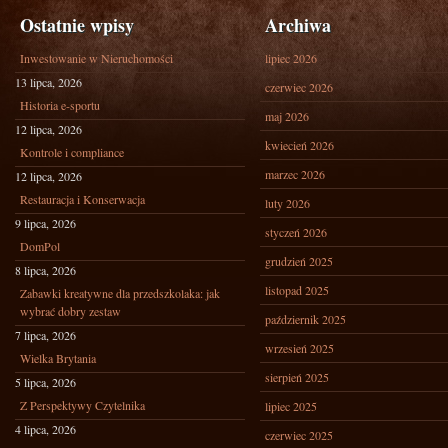
Ostatnie wpisy
Archiwa
Inwestowanie w Nieruchomości
lipiec 2026
13 lipca, 2026
czerwiec 2026
Historia e-sportu
maj 2026
12 lipca, 2026
kwiecień 2026
Kontrole i compliance
marzec 2026
12 lipca, 2026
Restauracja i Konserwacja
luty 2026
9 lipca, 2026
styczeń 2026
DomPol
grudzień 2025
8 lipca, 2026
listopad 2025
Zabawki kreatywne dla przedszkolaka: jak
wybrać dobry zestaw
październik 2025
7 lipca, 2026
wrzesień 2025
Wielka Brytania
sierpień 2025
5 lipca, 2026
Z Perspektywy Czytelnika
lipiec 2025
4 lipca, 2026
czerwiec 2025