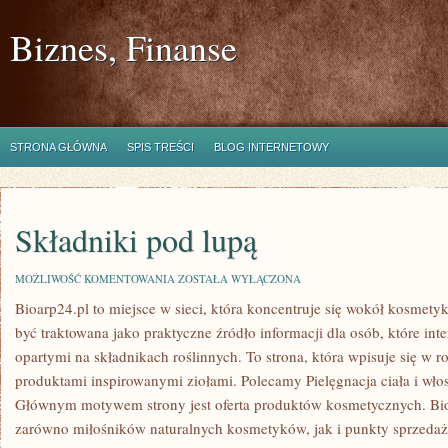
Biznes, Finanse
STRONA GŁÓWNA
SPIS TREŚCI
BLOG INTERNETOWY
Składniki pod lupą
SKŁADNIKI
MOŻLIWOŚĆ KOMENTOWANIA
ZOSTAŁA WYŁĄCZONA
POD
Bioarp24.pl to miejsce w sieci, która koncentruje się wokół kosmet
LUPĄ
być traktowana jako praktyczne źródło informacji dla osób, które int
opartymi na składnikach roślinnych. To strona, która wpisuje się w r
produktami inspirowanymi ziołami. Polecamy Pielęgnacja ciała i wł
Głównym motywem strony jest oferta produktów kosmetycznych. Bio
zarówno miłośników naturalnych kosmetyków, jak i punkty sprzedaż