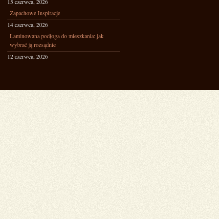
15 czerwca, 2026
Zapachowe Inspiracje
14 czerwca, 2026
Laminowana podłoga do mieszkania: jak
wybrać ją rozsądnie
12 czerwca, 2026