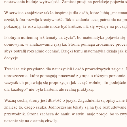
nastawienia buduje wytrwałość. Zamiast presji na perfekcję pojawia 
W serwisie znajdziesz także inspiracje dla osób, które lubią „matem
część, która rozwija kreatywność. Takie zadania uczą patrzenia na pr
pokazują, że rozwiązanie może być krótsze, niż się wydaje na począt
Istotnym nurtem są też tematy „z życia”, bo matematyka pojawia się
domowym, w analizowaniu ryzyka. Strona pomaga zrozumieć procenty,
abyś potrafił rozsądnie oceniać. Dzięki temu matematyka działa jak 
decyzje.
Treści są też przydatne dla nauczycieli i osób prowadzących zajęcia
uproszczenie, które pomagają pracować z grupą o różnym poziomie.
wszystkich pojawiają się propozycje: jak uczyć wolniej. To podejści
dla każdego” nie była hasłem, ale realną praktyką.
Ważną cechą strony jest dbałość o język. Zagadnienia są opisywane 
znaleźć to, czego szuka. Jednocześnie teksty są na tyle rozbudowane, 
przewodnik. Strona zachęca do nauki w stylu: małe porcje, bo to zwyk
uczenie się na ostatnią chwilę.