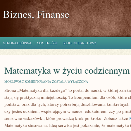
Biznes, Finanse
STRONA GŁÓWNA
SPIS TREŚCI
BLOG INTERNETOWY
Matematyka w życiu codziennym
MATEMATYKA
MOŻLIWOŚĆ KOMENTOWANIA
ZOSTAŁA WYŁĄCZONA
W
Strona „Matematyka dla każdego” to portal do nauki, w której zależno
ŻYCIU
CODZIENNYM
stają się praktyczną umiejętnością. To kompendium dla osób, które
podstaw, oraz dla tych, którzy potrzebują doszlifowania konkretnych
czy jesteś uczniem, wspierającym w nauce, edukatorem, czy po prost
sensowne wskazówki, które prowadzą krok po kroku. Zobacz także
Matematyka stosowana. Ideą serwisu jest pokazanie, że matematyka t