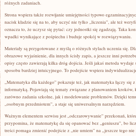
różnych zadaniach.
Strona wspiera także rozwijanie umiejętności typowo egzaminacyjn
nacisk kładzie się na to, aby uczyć nie tylko „liczenia”, ale też wer
oznacza to, że uczysz się pytać: czy jednostki się zgadzają. Taka k
wpadki wynikające z pośpiechu i buduje spokój w rozwiązywaniu.
Materiały są przygotowane z myślą o różnych stylach uczenia się. Dl
obrazowe wyjaśnienie, dla innych ścisły zapis, a jeszcze inni potrze
opisy często zawierają kilka dróg dojścia. Jeśli jakaś metoda wydaj
sposobu bardziej intuicyjnego. To podejście wspiera indywidualizacj
„Matematyka dla każdego” pokazuje też, jak matematyka łączy się z
informatyką. Pojawiają się tematy związane z planowaniem kroków,
zarówno zadania szkolne, jak i modelowanie problemów. Dzięki tem
„osobnym przedmiotem”, a staje się uniwersalnym narzędziem.
Ważnym elementem serwisu jest „odczarowywanie” przekonań, które
przypomina, że matematykę da się opanować bez „geniuszu”, bo licz
treści pomaga zmienić podejście z „nie umiem” na „jeszcze tego ni