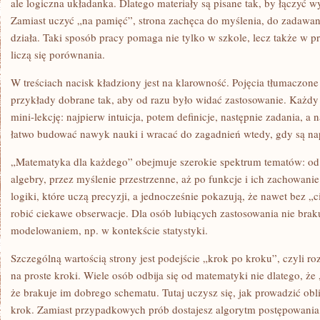
ale logiczna układanka. Dlatego materiały są pisane tak, by łączyć w
Zamiast uczyć „na pamięć”, strona zachęca do myślenia, do zadawani
działa. Taki sposób pracy pomaga nie tylko w szkole, lecz także w p
liczą się porównania.
W treściach nacisk kładziony jest na klarowność. Pojęcia tłumaczone
przykłady dobrane tak, aby od razu było widać zastosowanie. Każdy
mini-lekcję: najpierw intuicja, potem definicje, następnie zadania, a
łatwo budować nawyk nauki i wracać do zagadnień wtedy, gdy są na
„Matematyka dla każdego” obejmuje szerokie spektrum tematów: od l
algebry, przez myślenie przestrzenne, aż po funkcje i ich zachowanie.
logiki, które uczą precyzji, a jednocześnie pokazują, że nawet bez
robić ciekawe obserwacje. Dla osób lubiących zastosowania nie bra
modelowaniem, np. w kontekście statystyki.
Szczególną wartością strony jest podejście „krok po kroku”, czyli ro
na proste kroki. Wiele osób odbija się od matematyki nie dlatego, że 
że brakuje im dobrego schematu. Tutaj uczysz się, jak prowadzić obl
krok. Zamiast przypadkowych prób dostajesz algorytm postępowania