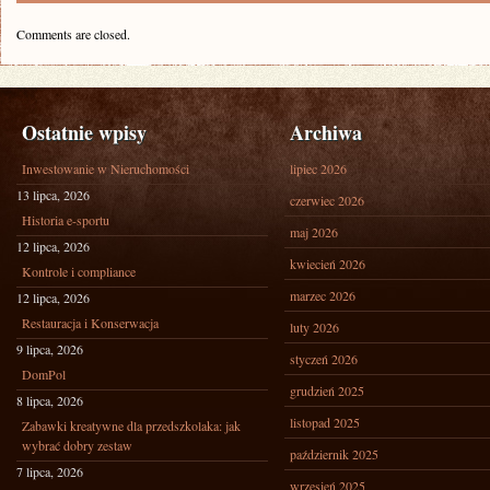
Comments are closed.
Ostatnie wpisy
Archiwa
Inwestowanie w Nieruchomości
lipiec 2026
13 lipca, 2026
czerwiec 2026
Historia e-sportu
maj 2026
12 lipca, 2026
kwiecień 2026
Kontrole i compliance
marzec 2026
12 lipca, 2026
Restauracja i Konserwacja
luty 2026
9 lipca, 2026
styczeń 2026
DomPol
grudzień 2025
8 lipca, 2026
listopad 2025
Zabawki kreatywne dla przedszkolaka: jak
wybrać dobry zestaw
październik 2025
7 lipca, 2026
wrzesień 2025