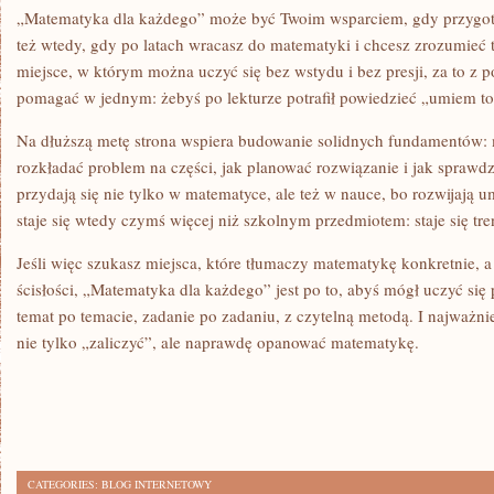
„Matematyka dla każdego” może być Twoim wsparciem, gdy przygoto
też wtedy, gdy po latach wracasz do matematyki i chcesz zrozumieć 
miejsce, w którym można uczyć się bez wstydu i bez presji, za to z
pomagać w jednym: żebyś po lekturze potrafił powiedzieć „umiem to
Na dłuższą metę strona wspiera budowanie solidnych fundamentów: 
rozkładać problem na części, jak planować rozwiązanie i jak spraw
przydają się nie tylko w matematyce, ale też w nauce, bo rozwijają 
staje się wtedy czymś więcej niż szkolnym przedmiotem: staje się tr
Jeśli więc szukasz miejsca, które tłumaczy matematykę konkretnie, a
ścisłości, „Matematyka dla każdego” jest po to, abyś mógł uczyć si
temat po temacie, zadanie po zadaniu, z czytelną metodą. I najważni
nie tylko „zaliczyć”, ale naprawdę opanować matematykę.
CATEGORIES:
BLOG INTERNETOWY