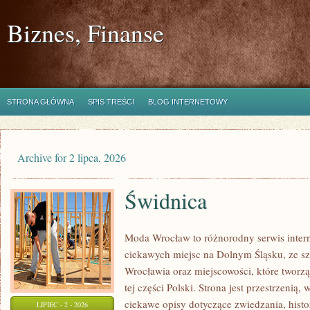
Biznes, Finanse
STRONA GŁÓWNA
SPIS TREŚCI
BLOG INTERNETOWY
Archive for 2 lipca, 2026
Świdnica
Moda Wrocław to różnorodny serwis inte
ciekawych miejsc na Dolnym Śląsku, ze 
Wrocławia oraz miejscowości, które tworz
tej części Polski. Strona jest przestrzenią
ciekawe opisy dotyczące zwiedzania, histori
LIPIEC - 2 - 2026