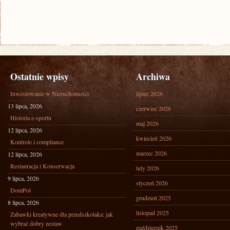
Ostatnie wpisy
Archiwa
Inwestowanie w Nieruchomości
lipiec 2026
13 lipca, 2026
czerwiec 2026
Historia e-sportu
maj 2026
12 lipca, 2026
kwiecień 2026
Kontrole i compliance
marzec 2026
12 lipca, 2026
Restauracja i Konserwacja
luty 2026
9 lipca, 2026
styczeń 2026
DomPol
grudzień 2025
8 lipca, 2026
listopad 2025
Zabawki kreatywne dla przedszkolaka: jak
wybrać dobry zestaw
październik 2025