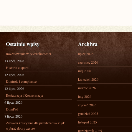
Ostatnie wpisy
Archiwa
Inwestowanie w Nieruchomości
lipiec 2026
13 lipca, 2026
czerwiec 2026
Historia e-sportu
maj 2026
12 lipca, 2026
kwiecień 2026
Kontrole i compliance
marzec 2026
12 lipca, 2026
Restauracja i Konserwacja
luty 2026
9 lipca, 2026
styczeń 2026
DomPol
grudzień 2025
8 lipca, 2026
listopad 2025
Zabawki kreatywne dla przedszkolaka: jak
wybrać dobry zestaw
październik 2025