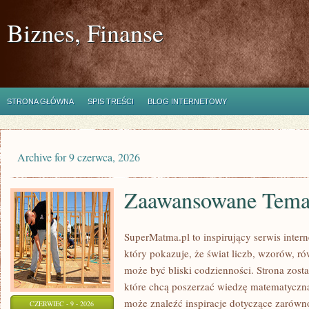
Biznes, Finanse
STRONA GŁÓWNA
SPIS TREŚCI
BLOG INTERNETOWY
Archive for 9 czerwca, 2026
Zaawansowane Tema
SuperMatma.pl to inspirujący serwis inte
który pokazuje, że świat liczb, wzorów, r
może być bliski codzienności. Strona zost
które chcą poszerzać wiedzę matematyczną
może znaleźć inspiracje dotyczące zarów
CZERWIEC - 9 - 2026