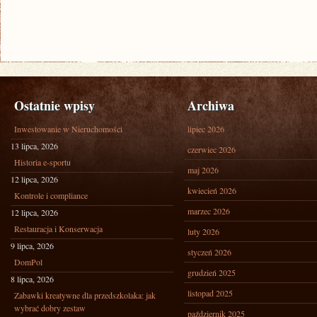
Ostatnie wpisy
Archiwa
Inwestowanie w Nieruchomości
lipiec 2026
13 lipca, 2026
czerwiec 2026
Historia e-sportu
maj 2026
12 lipca, 2026
kwiecień 2026
Kontrole i compliance
marzec 2026
12 lipca, 2026
Restauracja i Konserwacja
luty 2026
9 lipca, 2026
styczeń 2026
DomPol
grudzień 2025
8 lipca, 2026
listopad 2025
Zabawki kreatywne dla przedszkolaka: jak
wybrać dobry zestaw
październik 2025