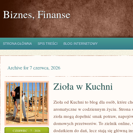
Biznes, Finanse
STRONA GŁÓWNA
SPIS TREŚCI
BLOG INTERNETOWY
Archive for 7 czerwca, 2026
Zioła w Kuchni
Zioła od Kuchni to blog dla osób, które c
aromatyczne w codziennym życiu. Strona s
zioła mogą dopełnić smak potraw, napojów
domowych przetworów. To zielnik online, w
dodatkiem do dań, lecz stają się główną in
CZERWIEC - 7 - 2026