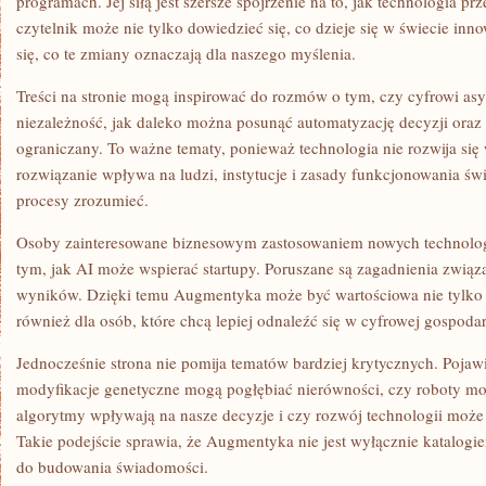
programach. Jej siłą jest szersze spojrzenie na to, jak technologia prz
czytelnik może nie tylko dowiedzieć się, co dzieje się w świecie inn
się, co te zmiany oznaczają dla naszego myślenia.
Treści na stronie mogą inspirować do rozmów o tym, czy cyfrowi as
niezależność, jak daleko można posunąć automatyzację decyzji oraz
ograniczany. To ważne tematy, ponieważ technologia nie rozwija si
rozwiązanie wpływa na ludzi, instytucje i zasady funkcjonowania ś
procesy zrozumieć.
Osoby zainteresowane biznesowym zastosowaniem nowych technologii 
tym, jak AI może wspierać startupy. Poruszane są zagadnienia zwi
wyników. Dzięki temu Augmentyka może być wartościowa nie tylko d
również dla osób, które chcą lepiej odnaleźć się w cyfrowej gospodar
Jednocześnie strona nie pomija tematów bardziej krytycznych. Pojawia
modyfikacje genetyczne mogą pogłębiać nierówności, czy roboty mo
algorytmy wpływają na nasze decyzje i czy rozwój technologii może 
Takie podejście sprawia, że Augmentyka nie jest wyłącznie katalogi
do budowania świadomości.