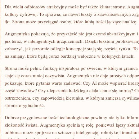
Dla wielu odbiorców atrakcyjny może być także klimat strony. Augm
kultury cyfrowej. To sprawia, że nawet teksty o zaawansowanych zag
tło. Strona może przyciągać osoby, które lubią treści łączące analizę.
Augmentyka pokazuje, że przyszłość nie jest czymś abstrakcyjnym i 
już teraz, w inteligentnych urządzeniach. Dzięki tekstom publikowa
zobaczyć, jak pozornie odległe koncepcje stają się częścią rynku. T
na zmiany, które będą coraz bardziej widoczne w kolejnych latach.
Strona może pełnić funkcję inspiratora po świecie, w którym grani
staje się coraz mniej oczywista. Augmentyka nie daje prostych odpow
pokazuje, które pytania warto zadawać. Czy AI może wspierać kreat
część zawodów? Czy ulepszanie ludzkiego ciała stanie się normą? 
ostrzeżeniem, czy zapowiedzią kierunku, w którym zmierza cywiliza
stronie oryginalność.
Dobrze przygotowane treści technologiczne powinny nie tylko inform
złożoność świata. Augmentyka spełnia tę rolę, ponieważ łączy aktua
odbiorca może spojrzeć na sztuczną inteligencję, robotykę i transhu