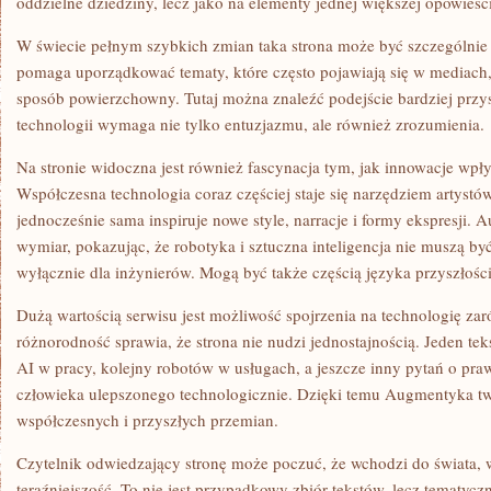
oddzielne dziedziny, lecz jako na elementy jednej większej opowieści
W świecie pełnym szybkich zmian taka strona może być szczególni
pomaga uporządkować tematy, które często pojawiają się w mediach
sposób powierzchowny. Tutaj można znaleźć podejście bardziej prz
technologii wymaga nie tylko entuzjazmu, ale również zrozumienia.
Na stronie widoczna jest również fascynacja tym, jak innowacje wpł
Współczesna technologia coraz częściej staje się narzędziem artystów
jednocześnie sama inspiruje nowe style, narracje i formy ekspresji.
wymiar, pokazując, że robotyka i sztuczna inteligencja nie muszą 
wyłącznie dla inżynierów. Mogą być także częścią języka przyszłości
Dużą wartością serwisu jest możliwość spojrzenia na technologię za
różnorodność sprawia, że strona nie nudzi jednostajnością. Jeden te
AI w pracy, kolejny robotów w usługach, a jeszcze inny pytań o pra
człowieka ulepszonego technologicznie. Dzięki temu Augmentyka 
współczesnych i przyszłych przemian.
Czytelnik odwiedzający stronę może poczuć, że wchodzi do świata, 
teraźniejszość. To nie jest przypadkowy zbiór tekstów, lecz tematyc