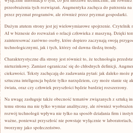
wyłącznie informacji o tym, co jest możliwe technicznie, ale również
przeobrażenia tych rozwiązań. Augmentyka zachęca do patrzenia na t
przez pryzmat programów, ale również przez pryzmat gospodarki.
Dużym atutem strony jest jej wielowymiarowe spojrzenie. Czytelnik
AI w biznesie do rozważań o relacji człowieka z maszyną. Dzięki 
zainteresować zarówno osoby, które dopiero zaczynają swoją przygo
technologicznymi, jak i tych, którzy od dawna śledzą trendy.
Charakterystyczne dla strony jest również to, że technologia przedst
nietuzinkowy. Zamiast ograniczać się do chłodnych definicji, Augme
ciekawości. Teksty zachęcają do zadawania pytań: jak daleko może 
sztuczna inteligencja będzie tylko narzędziem, czy może stanie się
świata, oraz czy człowiek przyszłości będzie bardziej rozszerzony.
Na uwagę zasługuje także obecność tematów związanych z sztuką i
temu strona ma nie tylko wymiar analityczny, ale również wyobraż
rozwój technologii wpływa nie tylko na sposób działania firm i instytu
ważne, ponieważ przyszłość nie powstaje wyłącznie w laboratoriach,
tworzymy jako społeczeństwo.