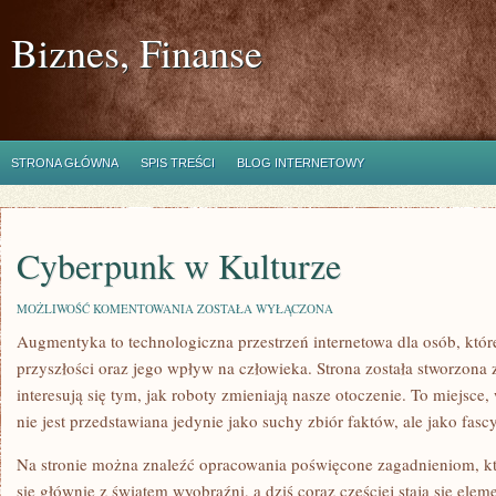
Biznes, Finanse
STRONA GŁÓWNA
SPIS TREŚCI
BLOG INTERNETOWY
Cyberpunk w Kulturze
CYBERPUNK
MOŻLIWOŚĆ KOMENTOWANIA
ZOSTAŁA WYŁĄCZONA
W
Augmentyka to technologiczna przestrzeń internetowa dla osób, któ
KULTURZE
przyszłości oraz jego wpływ na człowieka. Strona została stworzona 
interesują się tym, jak roboty zmieniają nasze otoczenie. To miejsce
nie jest przedstawiana jedynie jako suchy zbiór faktów, ale jako fas
Na stronie można znaleźć opracowania poświęcone zagadnieniom, kt
się głównie z światem wyobraźni, a dziś coraz częściej stają się elem