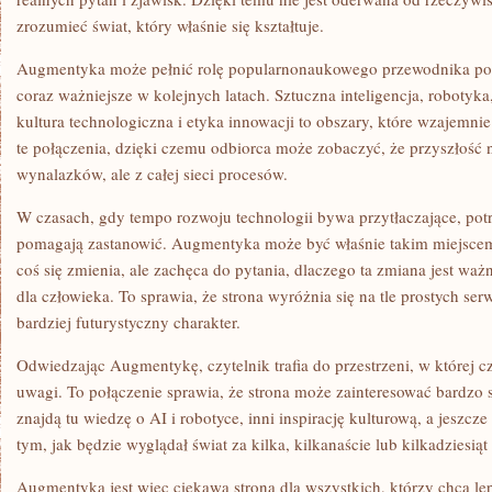
zrozumieć świat, który właśnie się kształtuje.
Augmentyka może pełnić rolę popularnonaukowego przewodnika po 
coraz ważniejsze w kolejnych latach. Sztuczna inteligencja, roboty
kultura technologiczna i etyka innowacji to obszary, które wzajemnie
te połączenia, dzięki czemu odbiorca może zobaczyć, że przyszłość 
wynalazków, ale z całej sieci procesów.
W czasach, gdy tempo rozwoju technologii bywa przytłaczające, potr
pomagają zastanowić. Augmentyka może być właśnie takim miejscem.
coś się zmienia, ale zachęca do pytania, dlaczego ta zmiana jest waż
dla człowieka. To sprawia, że strona wyróżnia się na tle prostych se
bardziej futurystyczny charakter.
Odwiedzając Augmentykę, czytelnik trafia do przestrzeni, w której 
uwagi. To połączenie sprawia, że strona może zainteresować bardzo 
znajdą tu wiedzę o AI i robotyce, inni inspirację kulturową, a jeszcz
tym, jak będzie wyglądał świat za kilka, kilkanaście lub kilkadziesiąt 
Augmentyka jest więc ciekawą stroną dla wszystkich, którzy chcą le