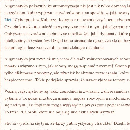
Augmentyka pokazuje, że automatyzacja nie jest już tylko domeną lab
narzędziem, które wpływa na twórców oraz na sposób, w jaki twor
Idei
i Cyberpunk w Kulturze. Jednym z najważniejszych tematów poru
Czytelnik może tu znaleźć merytoryczne treści o tym, jak algorytmy
Opisywane są zarówno techniczne możliwości, jak i dylematy, które 
inteligentnych systemów. Dzięki temu strona nie ogranicza się do b
technologią, lecz zachęca do samodzielnego oceniania.
Augmentyka jest również miejscem dla osób zainteresowanych roboty
tematy związane z tym, jak roboty mogą wspierać przemysł. Strona p
tylko efektowne prototypy, ale również konkretne rozwiązania, któr
bezpieczeństwo. Takie podejście sprawia, że nawet złożone tematy sta
Ważną częścią strony są także zagadnienia związane z ulepszaniem
pytania o to, gdzie przebiega granica między rozwojem a modernizac
się nad tym, jak implanty mogą wpłynąć na przyszłość społeczeństwa
To treści dla osób, które nie boją się intelektualnych wyzwań.
Strona wyróżnia się tym, że łączy publicystyczny charakter. Dzięki t