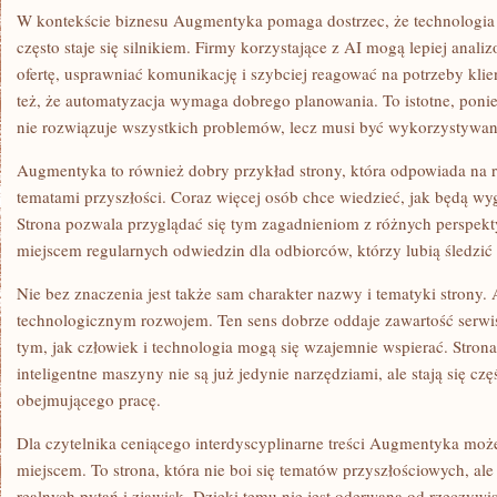
W kontekście biznesu Augmentyka pomaga dostrzec, że technologia n
często staje się silnikiem. Firmy korzystające z AI mogą lepiej anal
ofertę, usprawniać komunikację i szybciej reagować na potrzeby kli
też, że automatyzacja wymaga dobrego planowania. To istotne, poni
nie rozwiązuje wszystkich problemów, lecz musi być wykorzystywa
Augmentyka to również dobry przykład strony, która odpowiada na r
tematami przyszłości. Coraz więcej osób chce wiedzieć, jak będą wy
Strona pozwala przyglądać się tym zagadnieniom z różnych perspekt
miejscem regularnych odwiedzin dla odbiorców, którzy lubią śledzić 
Nie bez znaczenia jest także sam charakter nazwy i tematyki strony.
technologicznym rozwojem. Ten sens dobrze oddaje zawartość serwis
tym, jak człowiek i technologia mogą się wzajemnie wspierać. Stron
inteligentne maszyny nie są już jedynie narzędziami, ale stają się c
obejmującego pracę.
Dla czytelnika ceniącego interdyscyplinarne treści Augmentyka moż
miejscem. To strona, która nie boi się tematów przyszłościowych, ale
realnych pytań i zjawisk. Dzięki temu nie jest oderwana od rzeczywis