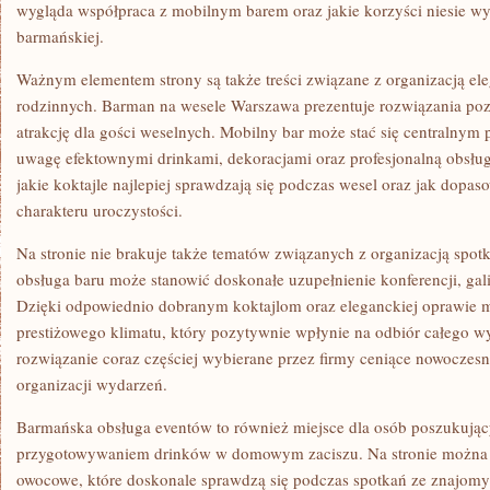
wygląda współpraca z mobilnym barem oraz jakie korzyści niesie wyn
barmańskiej.
Ważnym elementem strony są także treści związane z organizacją el
rodzinnych. Barman na wesele Warszawa prezentuje rozwiązania po
atrakcję dla gości weselnych. Mobilny bar może stać się centralnym 
uwagę efektownymi drinkami, dekoracjami oraz profesjonalną obsłu
jakie koktajle najlepiej sprawdzają się podczas wesel oraz jak dop
charakteru uroczystości.
Na stronie nie brakuje także tematów związanych z organizacją spot
obsługa baru może stanowić doskonałe uzupełnienie konferencji, gali
Dzięki odpowiednio dobranym koktajlom oraz eleganckiej oprawie m
prestiżowego klimatu, który pozytywnie wpłynie na odbiór całego w
rozwiązanie coraz częściej wybierane przez firmy ceniące nowoczes
organizacji wydarzeń.
Barmańska obsługa eventów to również miejsce dla osób poszukujący
przygotowywaniem drinków w domowym zaciszu. Na stronie można z
owocowe, które doskonale sprawdzą się podczas spotkań ze znajomy