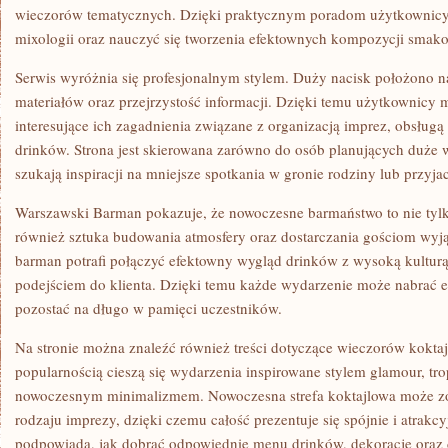
wieczorów tematycznych. Dzięki praktycznym poradom użytkownic
mixologii oraz nauczyć się tworzenia efektownych kompozycji smak
Serwis wyróżnia się profesjonalnym stylem. Duży nacisk położono 
materiałów oraz przejrzystość informacji. Dzięki temu użytkownicy
interesujące ich zagadnienia związane z organizacją imprez, obsłu
drinków. Strona jest skierowana zarówno do osób planujących duże wy
szukają inspiracji na mniejsze spotkania w gronie rodziny lub przyjac
Warszawski Barman pokazuje, że nowoczesne barmaństwo to nie tylk
również sztuka budowania atmosfery oraz dostarczania gościom wyj
barman potrafi połączyć efektowny wygląd drinków z wysoką kultur
podejściem do klienta. Dzięki temu każde wydarzenie może nabrać 
pozostać na długo w pamięci uczestników.
Na stronie można znaleźć również treści dotyczące wieczorów kokta
popularnością cieszą się wydarzenia inspirowane stylem glamour, tr
nowoczesnym minimalizmem. Nowoczesna strefa koktajlowa może z
rodzaju imprezy, dzięki czemu całość prezentuje się spójnie i atrakcy
podpowiada, jak dobrać odpowiednie menu drinków, dekoracje oraz 