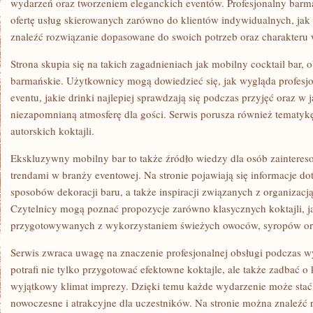
wydarzeń oraz tworzeniem eleganckich eventów. Profesjonalny barma
ofertę usług skierowanych zarówno do klientów indywidualnych, jak
znaleźć rozwiązanie dopasowane do swoich potrzeb oraz charakteru 
Strona skupia się na takich zagadnieniach jak mobilny cocktail bar, 
barmańskie. Użytkownicy mogą dowiedzieć się, jak wygląda profesj
eventu, jakie drinki najlepiej sprawdzają się podczas przyjęć oraz w 
niezapomnianą atmosferę dla gości. Serwis porusza również tematyk
autorskich koktajli.
Ekskluzywny mobilny bar to także źródło wiedzy dla osób zainter
trendami w branży eventowej. Na stronie pojawiają się informacje d
sposobów dekoracji baru, a także inspiracji związanych z organizacj
Czytelnicy mogą poznać propozycje zarówno klasycznych koktajli, 
przygotowywanych z wykorzystaniem świeżych owoców, syropów or
Serwis zwraca uwagę na znaczenie profesjonalnej obsługi podczas
potrafi nie tylko przygotować efektowne koktajle, ale także zadbać o
wyjątkowy klimat imprezy. Dzięki temu każde wydarzenie może stać s
nowoczesne i atrakcyjne dla uczestników. Na stronie można znaleźć 