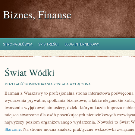
Biznes, Finanse
STRONA GŁÓWNA
SPIS TREŚCI
BLOG INTERNETOWY
Świat Wódki
ŚWIAT
MOŻLIWOŚĆ KOMENTOWANIA
ZOSTAŁA WYŁĄCZONA
WÓDKI
Barman z Warszawy to profesjonalna strona internetowa poświęcona o
wydarzenia prywatne, spotkania biznesowe, a także eleganckie kolacj
tworzeniu wyjątkowej atmosfery, dzięki którym każda impreza nabie
miejsce stworzone dla osób poszukujących nietuzinkowych rozwiązań
najwyższy poziom organizowanego wydarzenia. Nowości to Świat W
Starzone
. Na stronie można znaleźć praktyczne wskazówki związane