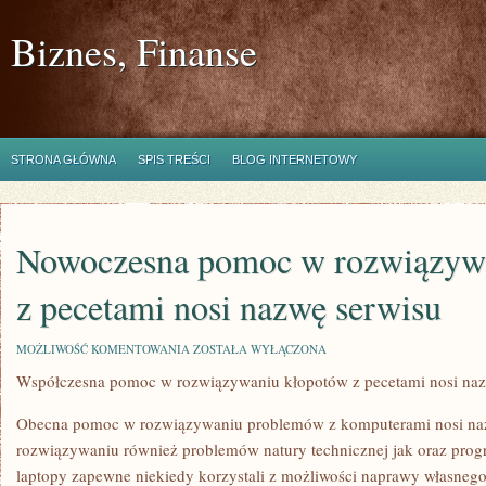
Biznes, Finanse
STRONA GŁÓWNA
SPIS TREŚCI
BLOG INTERNETOWY
Nowoczesna pomoc w rozwiązyw
z pecetami nosi nazwę serwisu
NOWOCZESNA
MOŻLIWOŚĆ KOMENTOWANIA
ZOSTAŁA WYŁĄCZONA
POMOC
Współczesna pomoc w rozwiązywaniu kłopotów z pecetami nosi naz
W
ROZWIĄZYWANIU
KŁOPOTÓW
Obecna pomoc w rozwiązywaniu problemów z komputerami nosi naz
Z
PECETAMI
rozwiązywaniu również problemów natury technicznej jak oraz pro
NOSI
laptopy zapewne niekiedy korzystali z możliwości naprawy własneg
NAZWĘ