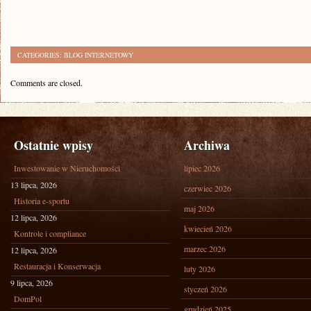
CATEGORIES:
BLOG INTERNETOWY
Comments are closed.
Ostatnie wpisy
Archiwa
Inwestowanie w Nieruchomości
lipiec 2026
13 lipca, 2026
czerwiec 2026
Historia e-sportu
maj 2026
12 lipca, 2026
kwiecień 2026
Kontrole i compliance
marzec 2026
12 lipca, 2026
Restauracja i Konserwacja
luty 2026
9 lipca, 2026
styczeń 2026
DomPol
grudzień 2025