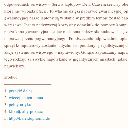
SERWISU
odpowiednich serwisów – Serwis laptopów Dell. Czasem serwisy ob
którą nie wypada płacić. To właśnie dzięki naprawie gwarancyjnej opa
gwarancyjnej nasze laptopy są w stanie w prędkim tempie zostać na
warszawa. Jest to nadzwyczaj korzystny odnośnik do pomocy kompu
nasza karta gwarancyjna jest już nieistotna należy skontaktować się z
naprawa sprzętu pogwarancyjnego. Po uiszczeniu odpowiedniej opłaty
sprzęt komputerowy zostanie natychmiast poddany specjalistycznej di
akcje systemu serwisowego – naprawiony. Gorąco zapraszamy napr
tego rodzaju są zwykle napotykane w gigantycznych miastach, gdzie p
największy.
źródło:
———————————
1.
przejdź dalej
2.
więcej na ten temat
3.
pełny artykuł
4.
kliknij, aby poznać
5.
http://kaleidophonia.de