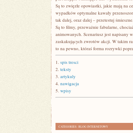
Są to zwięzłe opowiastki, jakie mają na 
wypadków optymalne kawały przenoszone
tak dalej, oraz dalej – przetestuj śmiesz
Są to filmy, przeważnie fabularne, choci
animowanych. Scenariusz jest napisany w
zaskakujących zwrotów akcji. W takim ra
to na pewno, któraś forma rozrywki pop
1.
spis tresci
2.
teksty
3.
artykuly
4.
nawigacja
5.
wpisy
CATEGORIES:
BLOG INTERNETOWY