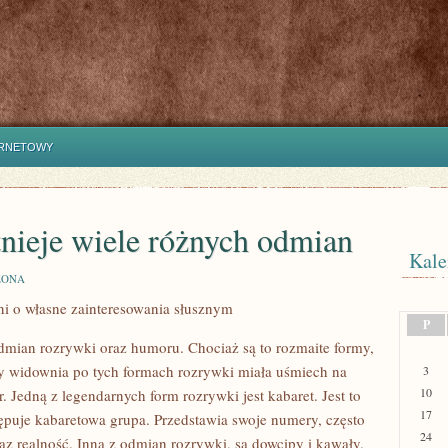
ERNETOWY
tnieje wiele różnych odmian
Kale
ZONA
i o własne zainteresowania słusznym
P
odmian rozrywki oraz humoru. Chociaż są to rozmaite formy,
eby widownia po tych formach rozrywki miała uśmiech na
3
10
 Jedną z legendarnych form rozrywki jest kabaret. Jest to
17
tępuje kabaretowa grupa. Przedstawia swoje numery, często
24
az realność. Inną z odmian rozrywki, są dowcipy i kawały.