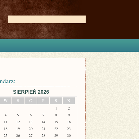
ndarz:
SIERPIEŃ 2026
W
Ś
C
P
S
N
1
2
4
5
6
7
8
9
11
12
13
14
15
16
18
19
20
21
22
23
25
26
27
28
29
30