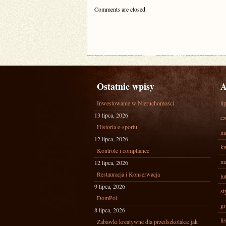
Comments are closed.
Ostatnie wpisy
A
Inwestowanie w Nieruchomości
li
13 lipca, 2026
cz
Historia e-sportu
ma
12 lipca, 2026
kw
Kontrole i compliance
ma
12 lipca, 2026
Restauracja i Konserwacja
lu
9 lipca, 2026
st
DomPol
gr
8 lipca, 2026
li
Zabawki kreatywne dla przedszkolaka: jak