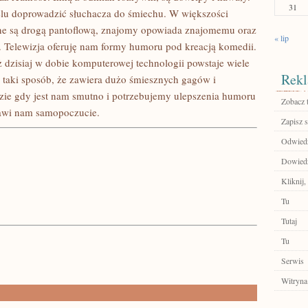
31
celu doprowadzić słuchacza do śmiechu. W większości
 są drogą pantoflową, znajomy opowiada znajomemu oraz
« lip
ne. Telewizja oferuję nam formy humoru pod kreacją komedii.
aż dzisiaj w dobie komputerowej technologii powstaje wiele
Rekl
 taki sposób, że zawiera dużo śmiesznych gagów i
zie gdy jest nam smutno i potrzebujemy ulepszenia humoru
Zobacz 
rawi nam samopoczucie.
Zapisz s
Odwiedź
Dowiedz 
Kliknij,
Tu
Tutaj
Tu
Serwis
Witryna