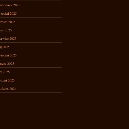
ździernik 2025
zesień 2025
erpień 2025
piec 2025
erwiec 2025
j 2025
iecień 2025
rzec 2025
ty 2025
yczeń 2025
udzień 2024