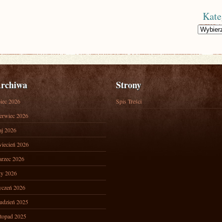
Kate
Kategorie
rchiwa
Strony
piec 2026
Spis Treści
erwiec 2026
j 2026
iecień 2026
rzec 2026
ty 2026
yczeń 2026
udzień 2025
stopad 2025