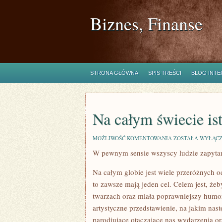
Biznes, Finanse
STRONA GŁÓWNA
SPIS TREŚCI
BLOG INT
Na całym świecie is
NA
MOŻLIWOŚĆ KOMENTOWANIA
ZOSTAŁA WYŁĄC
CAŁYM
W pewnym sensie wszyscy ludzie zapytan
ŚWIECIE
ISTNIEJE
WIELE
Na całym globie jest wiele przeróżnych 
RÓŻNYCH
ODMIAN
to zawsze mają jeden cel. Celem jest, ż
twarzach oraz miała poprawniejszy humor.
artystyczne przedstawienie, na jakim nas
parodiujące otaczające nas wydarzenia or