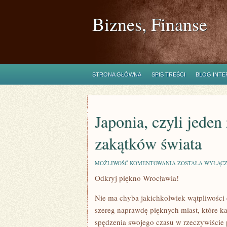
Biznes, Finanse
STRONA GŁÓWNA
SPIS TREŚCI
BLOG INT
Japonia, czyli jeden
zakątków świata
JAPONIA,
MOŻLIWOŚĆ KOMENTOWANIA
ZOSTAŁA WYŁĄC
CZYLI
Odkryj piękno Wrocławia!
JEDEN
Z
NAJBARDZIEJ
Nie ma chyba jakichkolwiek wątpliwości 
UROKLIWYCH
ZAKĄTKÓW
szereg naprawdę pięknych miast, które k
ŚWIATA
spędzenia swojego czasu w rzeczywiście