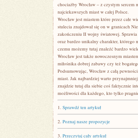
chociażby Wrocław – z czystym sercem m
najciekawszych miast w całej Polsce.
Wrocław jest miastem które przez całe wi
stulecia znajdował się on w granicach Ni
zakończeniu II wojny światowej. Sprawia
oraz bardzo unikalny charakter, którego
czemu możemy tutaj znaleźć bardzo wiele 
Wrocław jest także nowoczesnym miastem
miłośnika dobrej zabawy czy też bogateg
Podsumowując, Wrocław z całą pewnością 
miast. Jak najbardziej warto przynajmnie
znajdzie tutaj dla siebie coś faktycznie i
możliwości dla każdego, kto tylko pragnie
1.
Sprawdź ten artykuł
2.
Poznaj nasze propozycje
3.
Przeczytaj cały artykuł