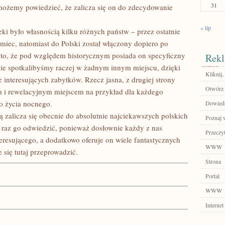
31
ożemy powiedzieć, że zalicza się on do zdecydowanie
« lip
eki było własnością kilku różnych państw – przez ostatnie
emiec, natomiast do Polski został włączony dopiero po
 to, że pod względem historycznym posiada on specyficzny
Rekl
 nie spotkalibyśmy raczej w żadnym innym miejscu, dzięki
Kliknij,
interesujących zabytków. Rzecz jasna, z drugiej strony
Otwórz 
 i rewelacyjnym miejscem na przykład dla każdego
o życia nocnego.
Dowiedz 
zalicza się obecnie do absolutnie najciekawszych polskich
Poznaj w
j raz go odwiedzić, ponieważ dosłownie każdy z nas
Przeczyt
nteresującego, a dodatkowo oferuje on wiele fantastycznych
WWW
 się tutaj przeprowadzić.
Strona
Portal
WWW
Internet