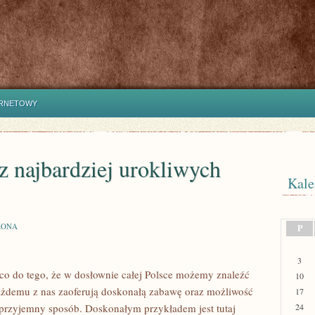
ERNETOWY
 z najbardziej urokliwych
Kale
ZONA
P
3
co do tego, że w dosłownie całej Polsce możemy znaleźć
10
ażdemu z nas zaoferują doskonałą zabawę oraz możliwość
17
 przyjemny sposób. Doskonałym przykładem jest tutaj
24