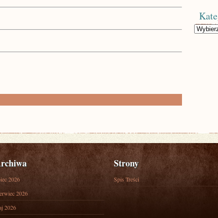
Kate
Kategorie
rchiwa
Strony
piec 2026
Spis Treści
erwiec 2026
j 2026