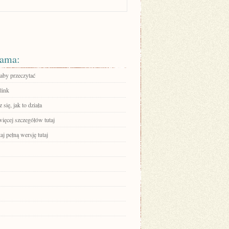
ama:
 aby przeczytać
link
się, jak to działa
ięcej szczegółów tutaj
aj pełną wersję tutaj