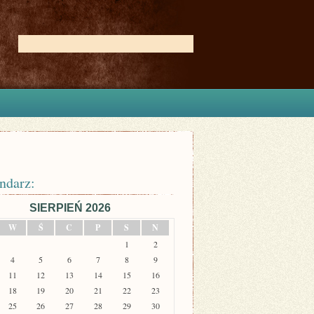
ndarz:
SIERPIEŃ 2026
W
Ś
C
P
S
N
1
2
4
5
6
7
8
9
11
12
13
14
15
16
18
19
20
21
22
23
25
26
27
28
29
30