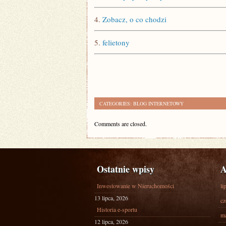
4.
Zobacz, o co chodzi
5.
felietony
CATEGORIES:
BLOG INTERNETOWY
Comments are closed.
Ostatnie wpisy
A
Inwestowanie w Nieruchomości
li
13 lipca, 2026
cz
Historia e-sportu
ma
12 lipca, 2026