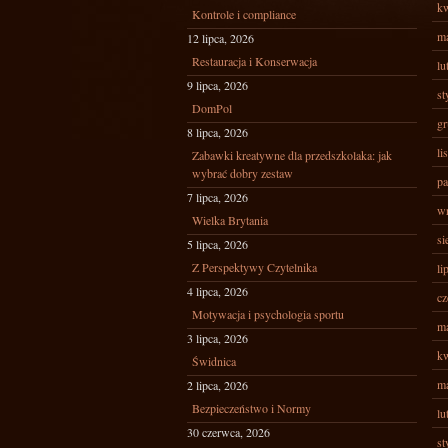
kw
Kontrole i compliance
ma
12 lipca, 2026
Restauracja i Konserwacja
lu
9 lipca, 2026
st
DomPol
gr
8 lipca, 2026
li
Zabawki kreatywne dla przedszkolaka: jak
wybrać dobry zestaw
pa
7 lipca, 2026
wr
Wielka Brytania
si
5 lipca, 2026
Z Perspektywy Czytelnika
li
4 lipca, 2026
cz
Motywacja i psychologia sportu
ma
3 lipca, 2026
kw
Świdnica
ma
2 lipca, 2026
Bezpieczeństwo i Normy
lu
30 czerwca, 2026
st