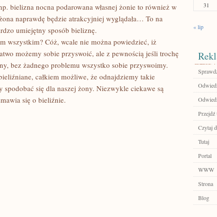
31
p. bielizna nocna podarowana własnej żonie to również w
eć żona naprawdę będzie atrakcyjniej wyglądała… To na
« lip
dzo umiejętny sposób bieliznę.
tym wszystkim? Cóż, wcale nie można powiedzieć, iż
 łatwo możemy sobie przyswoić, ale z pewnością jeśli trochę
Rekl
zny, bez żadnego problemu wszystko sobie przyswoimy.
Sprawdź
bieliźniane, całkiem możliwe, że odnajdziemy takie
Odwiedź 
y spodobać się dla naszej żony. Niezwykle ciekawe są
mawia się o bieliźnie.
Odwiedź
Przejdź 
Czytaj d
Tutaj
Portal
WWW
Strona
Blog