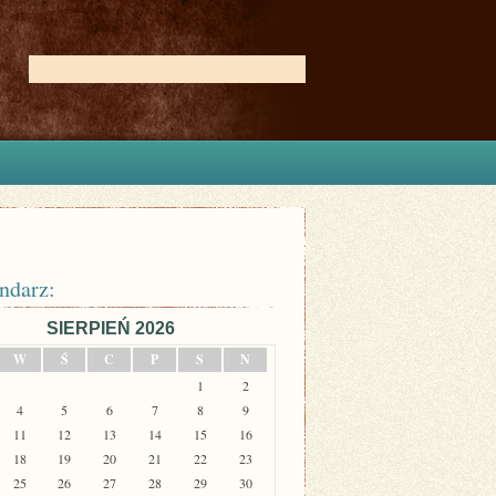
ndarz:
SIERPIEŃ 2026
W
Ś
C
P
S
N
1
2
4
5
6
7
8
9
11
12
13
14
15
16
18
19
20
21
22
23
25
26
27
28
29
30