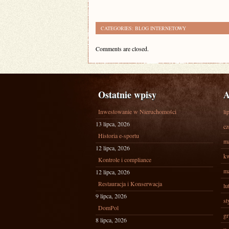
CATEGORIES:
BLOG INTERNETOWY
Comments are closed.
Ostatnie wpisy
A
Inwestowanie w Nieruchomości
li
13 lipca, 2026
cz
Historia e-sportu
ma
12 lipca, 2026
kw
Kontrole i compliance
ma
12 lipca, 2026
Restauracja i Konserwacja
lu
9 lipca, 2026
st
DomPol
gr
8 lipca, 2026