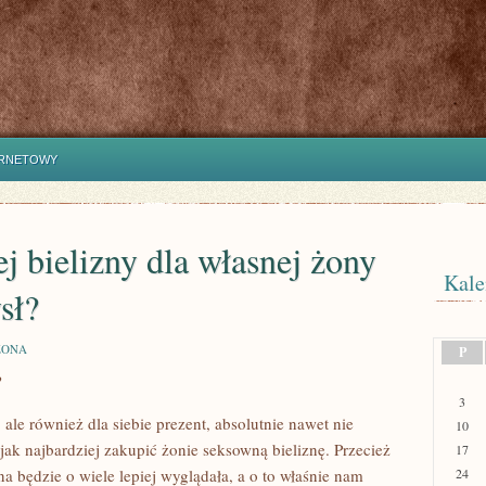
ERNETOWY
 bielizny dla własnej żony
Kale
sł?
ZONA
P
?
3
 ale również dla siebie prezent, absolutnie nawet nie
10
jak najbardziej zakupić żonie seksowną bieliznę. Przecież
17
a będzie o wiele lepiej wyglądała, a o to właśnie nam
24