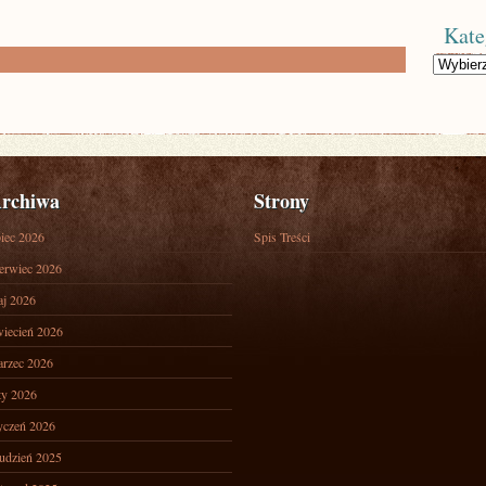
Kate
Kategorie
rchiwa
Strony
piec 2026
Spis Treści
erwiec 2026
j 2026
iecień 2026
rzec 2026
ty 2026
yczeń 2026
udzień 2025