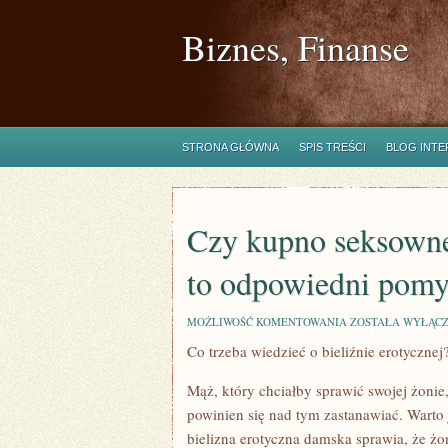
Biznes, Finanse
STRONA GŁÓWNA
SPIS TREŚCI
BLOG INT
Czy kupno seksownej
to odpowiedni pomy
CZY
MOŻLIWOŚĆ KOMENTOWANIA
ZOSTAŁA WYŁĄC
KUPNO
Co trzeba wiedzieć o bieliźnie erotycznej
SEKSOWNEJ
BIELIZNY
DLA
Mąż, który chciałby sprawić swojej żonie,
WŁASNEJ
ŻONY
powinien się nad tym zastanawiać. Warto 
TO
bielizna erotyczna damska sprawia, że żon
ODPOWIEDNI