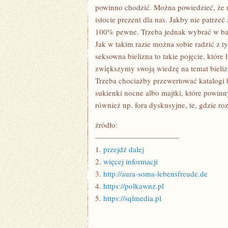
POMYSŁ?
powinno chodzić. Można powiedzieć, że n
istocie prezent dla nas. Jakby nie patrz
100% pewne. Trzeba jednak wybrać w bar
Jak w takim razie można sobie radzić z 
seksowna bielizna to takie pojęcie, które
zwiększymy swoją wiedzę na temat bieli
Trzeba chociażby przewertować katalogi 
sukienki nocne albo majtki, które powinn
również np. fora dyskusyjne, te, gdzie roz
źródło:
———————————
1.
przejdź dalej
2.
więcej informacji
3.
http://aura-soma-lebensfreude.de
4.
https://polkawnz.pl
5.
https://sqlmedia.pl