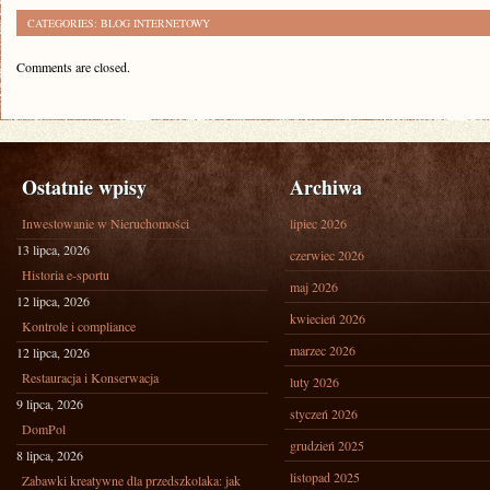
CATEGORIES:
BLOG INTERNETOWY
Comments are closed.
Ostatnie wpisy
Archiwa
Inwestowanie w Nieruchomości
lipiec 2026
13 lipca, 2026
czerwiec 2026
Historia e-sportu
maj 2026
12 lipca, 2026
kwiecień 2026
Kontrole i compliance
marzec 2026
12 lipca, 2026
Restauracja i Konserwacja
luty 2026
9 lipca, 2026
styczeń 2026
DomPol
grudzień 2025
8 lipca, 2026
listopad 2025
Zabawki kreatywne dla przedszkolaka: jak