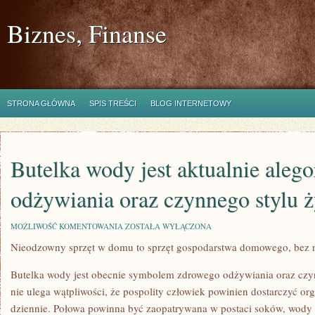
Biznes, Finanse
STRONA GŁÓWNA
SPIS TREŚCI
BLOG INTERNETOWY
Butelka wody jest aktualnie aleg
odżywiania oraz czynnego stylu ż
BUTELKA
MOŻLIWOŚĆ KOMENTOWANIA
ZOSTAŁA WYŁĄCZONA
WODY
Nieodzowny sprzęt w domu to sprzęt gospodarstwa domowego, bez
JEST
AKTUALNIE
ALEGORIĄ
Butelka wody jest obecnie symbolem zdrowego odżywiania oraz czyn
ZDROWEGO
ODŻYWIANIA
nie ulega wątpliwości, że pospolity człowiek powinien dostarczyć o
ORAZ
dziennie. Połowa powinna być zaopatrywana w postaci soków, wody 
CZYNNEGO