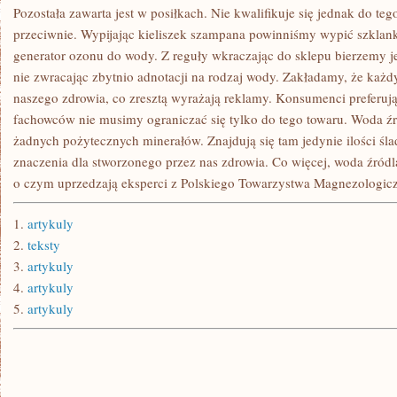
STYLU
Pozostała zawarta jest w posiłkach. Nie kwalifikuje się jednak do te
ŻYCIA
przeciwnie. Wypijając kieliszek szampana powinniśmy wypić szklan
generator ozonu do wody. Z reguły wkraczając do sklepu bierzemy 
nie zwracając zbytnio adnotacji na rodzaj wody. Zakładamy, że każd
naszego zdrowia, co zresztą wyrażają reklamy. Konsumenci preferuj
fachowców nie musimy ograniczać się tylko do tego towaru. Woda źr
żadnych pożytecznych minerałów. Znajdują się tam jedynie ilości śl
znaczenia dla stworzonego przez nas zdrowia. Co więcej, woda źród
o czym uprzedzają eksperci z Polskiego Towarzystwa Magnezologic
1.
artykuly
2.
teksty
3.
artykuly
4.
artykuly
5.
artykuly