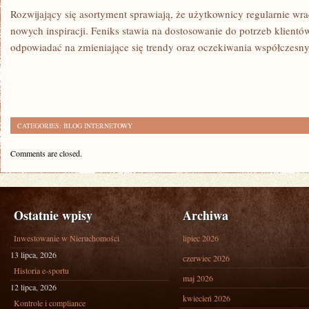
Rozwijający się asortyment sprawiają, że użytkownicy regularnie wr
nowych inspiracji. Feniks stawia na dostosowanie do potrzeb klient
odpowiadać na zmieniające się trendy oraz oczekiwania współczes
CATEGORIES:
BLOG INTERNETOWY
Comments are closed.
Ostatnie wpisy
Archiwa
Inwestowanie w Nieruchomości
lipiec 2026
13 lipca, 2026
czerwiec 2026
Historia e-sportu
maj 2026
12 lipca, 2026
kwiecień 2026
Kontrole i compliance