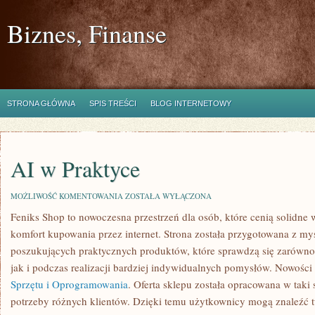
Biznes, Finanse
STRONA GŁÓWNA
SPIS TREŚCI
BLOG INTERNETOWY
AI w Praktyce
AI
MOŻLIWOŚĆ KOMENTOWANIA
ZOSTAŁA WYŁĄCZONA
W
Feniks Shop to nowoczesna przestrzeń dla osób, które cenią solidne
PRAKTYCE
komfort kupowania przez internet. Strona została przygotowana z m
poszukujących praktycznych produktów, które sprawdzą się zarówn
jak i podczas realizacji bardziej indywidualnych pomysłów. Nowośc
Sprzętu i Oprogramowania
. Oferta sklepu została opracowana w tak
potrzeby różnych klientów. Dzięki temu użytkownicy mogą znaleźć tu