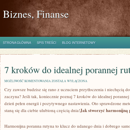
Biznes, Finanse
STRONA GŁÓWNA
SPIS TREŚCI
BLOG INTERNETOWY
7 kroków do idealnej porannej ru
7
MOŻLIWOŚĆ KOMENTOWANIA
ZOSTAŁA WYŁĄCZONA
KROKÓW
Czy zawsze budzisz się rano z uczuciem przytłoczenia i niechęcią do 
DO
IDEALNEJ
zaczyna?⁣ Jeśli tak, koniecznie ⁤poznaj 7 ‍kroków do idealnej poranne
PORANNEJ
RUTYNY
dzień pełen energii i‌ pozytywnego⁣ nastawienia. Oto sprawdzone met
Jak stworzyć harmonijną 
staną się dla ciebie ulubioną ⁣częścią dnia!
Harmonijna poranna rutyna to klucz do udanego dnia i dobrego samo