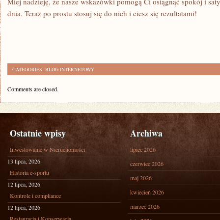
Miej nadzieję, że nasze wskazówki⁣ pomogą ‌Ci osiągnąć spokój i sa
dnia. Teraz po prostu stosuj się do nich i ‌ciesz się rezultatami!
CATEGORIES:
BLOG INTERNETOWY
Comments are closed.
Ostatnie wpisy
Archiwa
Inwestowanie w Nieruchomości
lipiec 2026
13 lipca, 2026
czerwiec 2026
Historia e-sportu
maj 2026
12 lipca, 2026
kwiecień 2026
Kontrole i compliance
marzec 2026
12 lipca, 2026
Restauracja i Konserwacja