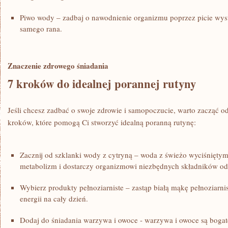
Piwo wody – zadbaj o nawodnienie organizmu poprzez picie wysta
samego⁣ rana.
Znaczenie zdrowego śniadania
7 ⁢kroków⁣ do idealnej⁢ porannej rutyny
Jeśli chcesz zadbać o swoje zdrowie i samopoczucie, warto zacząć o
kroków, które pomogą Ci stworzyć idealną poranną rutynę:
Zacznij od szklanki wody z cytryną – woda z świeżo wyciśnięty
metabolizm i dostarczy organizmowi niezbędnych składników o
Wybierz produkty pełnoziarniste – zastąp białą mąkę pełnoziarni
energii na cały dzień.
Dodaj ‌do śniadania warzywa i ‌owoce ‍- warzywa i owoce ⁣są boga