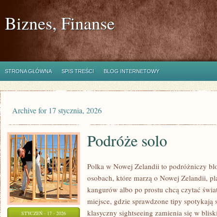
Biznes, Finanse
STRONA GŁÓWNA
SPIS TREŚCI
BLOG INTERNETOWY
Archive for 17 stycznia, 2026
Podróże solo
Polka w Nowej Zelandii to podróżniczy bl
osobach, które marzą o Nowej Zelandii, p
kangurów albo po prostu chcą czytać świa
miejsce, gdzie sprawdzone tipy spotykają s
klasyczny sightseeing zamienia się w blis
STYCZEŃ - 17 - 2026