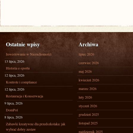
Ostatnie wpisy
Archiwa
Inwestowanie w Nieruchomości
lipiec 2026
13 lipca, 2026
czerwiec 2026
Historia e-sportu
maj 2026
12 lipca, 2026
kwiecień 2026
Kontrole i compliance
marzec 2026
12 lipca, 2026
Restauracja i Konserwacja
luty 2026
9 lipca, 2026
styczeń 2026
DomPol
grudzień 2025
8 lipca, 2026
listopad 2025
Zabawki kreatywne dla przedszkolaka: jak
wybrać dobry zestaw
październik 2025