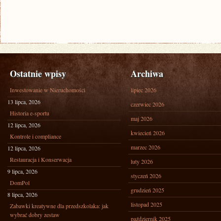
Ostatnie wpisy
Archiwa
Inwestowanie w Nieruchomości
lipiec 2026
13 lipca, 2026
czerwiec 2026
Historia e-sportu
maj 2026
12 lipca, 2026
kwiecień 2026
Kontrole i compliance
marzec 2026
12 lipca, 2026
Restauracja i Konserwacja
luty 2026
9 lipca, 2026
styczeń 2026
DomPol
grudzień 2025
8 lipca, 2026
listopad 2025
Zabawki kreatywne dla przedszkolaka: jak
wybrać dobry zestaw
październik 2025