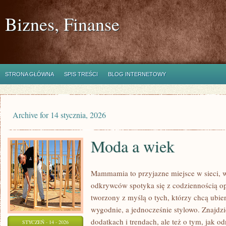
Biznes, Finanse
STRONA GŁÓWNA
SPIS TREŚCI
BLOG INTERNETOWY
Archive for 14 stycznia, 2026
Moda a wiek
Mammamia to przyjazne miejsce w sieci,
odkrywców spotyka się z codziennością o
tworzony z myślą o tych, którzy chcą ubier
wygodnie, a jednocześnie stylowo. Znajdzie
dodatkach i trendach, ale też o tym, jak o
STYCZEŃ - 14 - 2026