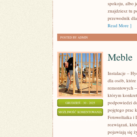
spokoju, albo j
znajdziesz tu 
przewodnik dl
Read More ]
POSTED BY ADMIN
Meble
Instalacje – H
dla osób, któr
remontowych –
którym konkret 
podpowiedzi do
GRUDZIEŃ - 30 - 2025
pojętego prac 
MEBLE
MOŻLIWOŚĆ KOMENTOWANIA
Fotowoltaika i
ZOSTAŁA WYŁĄCZONA
rozwiązań, któ
pojawiają się 