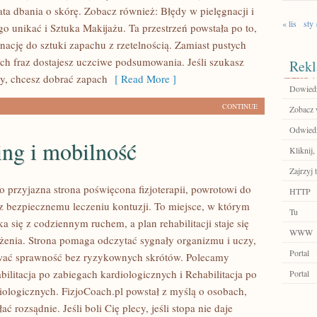
ata dbania o skórę. Zobacz również: Błędy w pielęgnacji i
« lis
sty 
o unikać i Sztuka Makijażu. Ta przestrzeń powstała po to,
nację do sztuki zapachu z rzetelnością. Zamiast pustych
ych fraz dostajesz uczciwe podsumowania. Jeśli szukasz
Rekl
y, chcesz dobrać zapach
[ Read More ]
Dowiedz 
CONTINUE
Zobacz 
Odwiedź
ing i mobilność
Kliknij,
Zajrzyj t
o przyjazna strona poświęcona fizjoterapii, powrotowi do
HTTP
z bezpiecznemu leczeniu kontuzji. To miejsce, w którym
Tu
a się z codziennym ruchem, a plan rehabilitacji staje się
WWW
żenia. Strona pomaga odczytać sygnały organizmu i uczy,
Portal
ać sprawność bez ryzykownych skrótów. Polecamy
bilitacja po zabiegach kardiologicznych i Rehabilitacja po
Portal
iologicznych. FizjoCoach.pl powstał z myślą o osobach,
ać rozsądnie. Jeśli boli Cię plecy, jeśli stopa nie daje