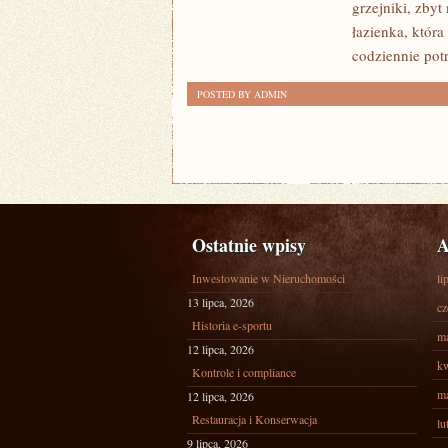
grzejniki, zbyt
łazienka, któr
codziennie pot
POSTED BY ADMIN
Ostatnie wpisy
A
Inwestowanie w Nieruchomości
li
13 lipca, 2026
cz
Historia e-sportu
ma
12 lipca, 2026
kw
Kontrole i compliance
ma
12 lipca, 2026
Restauracja i Konserwacja
lu
9 lipca, 2026