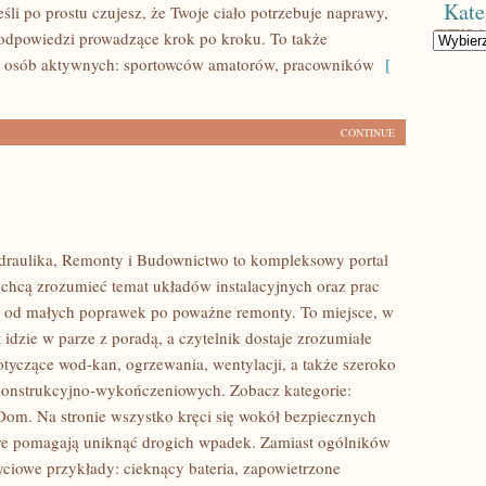
Kate
eśli po prostu czujesz, że Twoje ciało potrzebuje naprawy,
podpowiedzi prowadzące krok po kroku. To także
Kategorie
a osób aktywnych: sportowców amatorów, pracowników
[
CONTINUE
ydraulika, Remonty i Budownictwo to kompleksowy portal
e chcą zrozumieć temat układów instalacyjnych oraz prac
 od małych poprawek po poważne remonty. To miejsce, w
idzie w parze z poradą, a czytelnik dostaje zrozumiałe
tyczące wod-kan, ogrzewania, wentylacji, a także szeroko
konstrukcyjno-wykończeniowych. Zobacz kategorie:
 Dom. Na stronie wszystko kręci się wokół bezpiecznych
re pomagają uniknąć drogich wpadek. Zamiast ogólników
życiowe przykłady: cieknący bateria, zapowietrzone