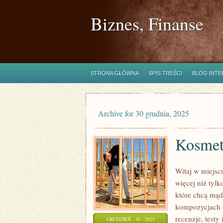
Biznes, Finanse
STRONA GŁÓWNA
SPIS TREŚCI
BLOG INT
Archive for 30 grudnia, 2025
Kosmet
Witaj w miejsc
więcej niż tyl
które chcą mąd
kompozycjach o
recenzje, test
GRUDZIEŃ - 30 - 2025