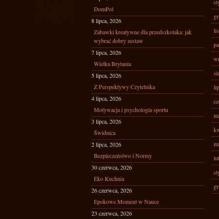
st
DomPol
gr
8 lipca, 2026
li
Zabawki kreatywne dla przedszkolaka: jak
wybrać dobry zestaw
pa
7 lipca, 2026
wr
Wielka Brytania
si
5 lipca, 2026
Z Perspektywy Czytelnika
li
4 lipca, 2026
cz
Motywacja i psychologia sportu
ma
3 lipca, 2026
kw
Świdnica
ma
2 lipca, 2026
Bezpieczeństwo i Normy
lu
30 czerwca, 2026
st
Eko Kuchnia
gr
26 czerwca, 2026
Epokowe Moment w Nauce
23 czerwca, 2026