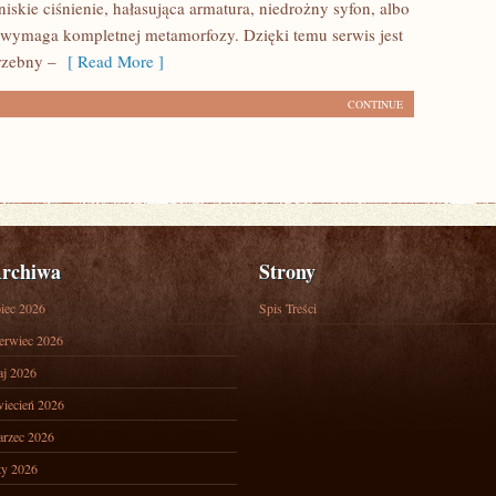
 niskie ciśnienie, hałasująca armatura, niedrożny syfon, albo
a wymaga kompletnej metamorfozy. Dzięki temu serwis jest
rzebny –
[ Read More ]
CONTINUE
rchiwa
Strony
piec 2026
Spis Treści
erwiec 2026
j 2026
iecień 2026
rzec 2026
ty 2026