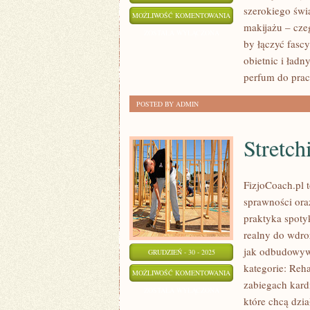
szerokiego świ
KOSMETYKI
MOŻLIWOŚĆ KOMENTOWANIA
makijażu – czeg
NATURALNE
ZOSTAŁA WYŁĄCZONA
by łączyć fascy
obietnic i ładn
perfum do prac
POSTED BY ADMIN
Stretch
FizjoCoach.pl t
sprawności ora
praktyka spotyk
realny do wdro
jak odbudowyw
GRUDZIEŃ - 30 - 2025
kategorie: Reha
STRETCHING
MOŻLIWOŚĆ KOMENTOWANIA
zabiegach kard
I
ZOSTAŁA WYŁĄCZONA
które chcą dział
MOBILNOŚĆ