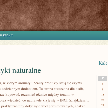
ERNETOWY
Kale
yki naturalne
P
u, w którym aromaty i beauty produkty stają się czymś
1
ko codziennym dodatkiem. To strona stworzona dla osób,
8
rze kupować, rozumieć różnice między tonami w
15
raz wiedzieć, co naprawdę kryje się w INCI. Znajdziesz tu
22
29
y i praktyczne tipy dotyczące wód perfumowanych, a także