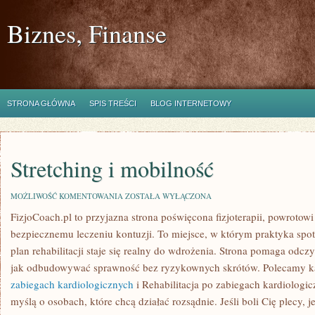
Biznes, Finanse
STRONA GŁÓWNA
SPIS TREŚCI
BLOG INTERNETOWY
Stretching i mobilność
STRETCHING
MOŻLIWOŚĆ KOMENTOWANIA
ZOSTAŁA WYŁĄCZONA
I
FizjoCoach.pl to przyjazna strona poświęcona fizjoterapii, powrotow
MOBILNOŚĆ
bezpiecznemu leczeniu kontuzji. To miejsce, w którym praktyka spo
plan rehabilitacji staje się realny do wdrożenia. Strona pomaga odcz
jak odbudowywać sprawność bez ryzykownych skrótów. Polecamy k
zabiegach kardiologicznych
i Rehabilitacja po zabiegach kardiologic
myślą o osobach, które chcą działać rozsądnie. Jeśli boli Cię plecy, je