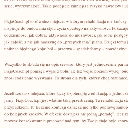
serie, wytrzymałość. Takie podejście zmniejsza ryzyko nawrotów i u
FizjoCoach.pl to również miejsce, w którym rehabilitacja nie kończy 
inspiruje do budowania stylu życia opartego na aktywności. Pokazuje
codzienność, jak dobrać aktywność do możliwości, jak robić postępy b
jak całość, a nie jak maszynę do „przepychania” planu. Dzięki temu ł
uniknąć błędnego koła: ból – przerwa – spadek formy – powrót zbyt 
Wszystko to składa się na opis serwisu, który jest jednocześnie par
FizjoCoach.pl pomaga wyjść z bólu, ale też wejść poziom wyżej: bud
znosi codzienne wyzwania. To strona dla tych, którzy chcą rozumieć, 
Jeżeli szukasz miejsca, które łączy fizjoterapię z edukacją, a jedno
jasny, FizjoCoach.pl jest właśnie taką przestrzenią. Tu rehabilitacja st
przypadkiem. Tu leczenie kontuzji oznacza nie tylko poprawę samop
do kolejnych kroków. W efekcie dostajesz nie jedną „poradę”, lecz z
możesz konsekwentnie pracować nad tym, by Twoje ciało było spraw