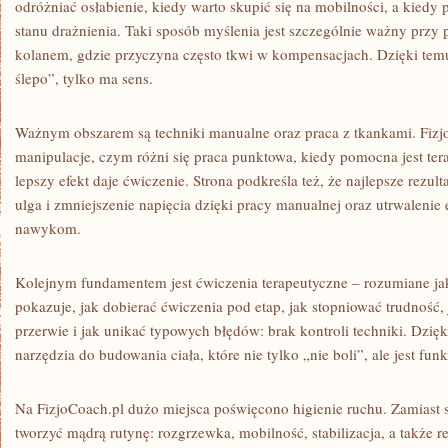
odróżniać osłabienie, kiedy warto skupić się na mobilności, a kiedy 
stanu drażnienia. Taki sposób myślenia jest szczególnie ważny przy
kolanem, gdzie przyczyna często tkwi w kompensacjach. Dzięki temu r
ślepo”, tylko ma sens.
Ważnym obszarem są techniki manualne oraz praca z tkankami. FizjoC
manipulacje, czym różni się praca punktowa, kiedy pomocna jest ter
lepszy efekt daje ćwiczenie. Strona podkreśla też, że najlepsze rezul
ulga i zmniejszenie napięcia dzięki pracy manualnej oraz utrwalenie 
nawykom.
Kolejnym fundamentem jest ćwiczenia terapeutyczne – rozumiane ja
pokazuje, jak dobierać ćwiczenia pod etap, jak stopniować trudność
przerwie i jak unikać typowych błędów: brak kontroli techniki. Dzięk
narzędzia do budowania ciała, które nie tylko „nie boli”, ale jest fun
Na FizjoCoach.pl dużo miejsca poświęcono higienie ruchu. Zamiast st
tworzyć mądrą rutynę: rozgrzewka, mobilność, stabilizacja, a także r