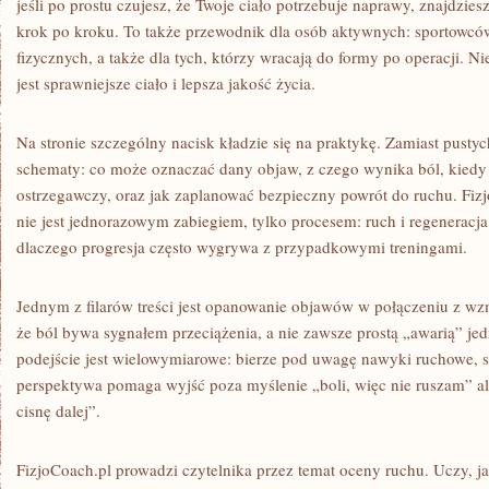
jeśli po prostu czujesz, że Twoje ciało potrzebuje naprawy, znajdzi
krok po kroku. To także przewodnik dla osób aktywnych: sportowc
fizycznych, a także dla tych, którzy wracają do formy po operacji. N
jest sprawniejsze ciało i lepsza jakość życia.
Na stronie szczególny nacisk kładzie się na praktykę. Zamiast pustyc
schematy: co może oznaczać dany objaw, z czego wynika ból, kiedy t
ostrzegawczy, oraz jak zaplanować bezpieczny powrót do ruchu. Fizj
nie jest jednorazowym zabiegiem, tylko procesem: ruch i regeneracja
dlaczego progresja często wygrywa z przypadkowymi treningami.
Jednym z filarów treści jest opanowanie objawów w połączeniu z wz
że ból bywa sygnałem przeciążenia, a nie zawsze prostą „awarią” je
podejście jest wielowymiarowe: bierze pod uwagę nawyki ruchowe, s
perspektywa pomaga wyjść poza myślenie „boli, więc nie ruszam” al
cisnę dalej”.
FizjoCoach.pl prowadzi czytelnika przez temat oceny ruchu. Uczy, j