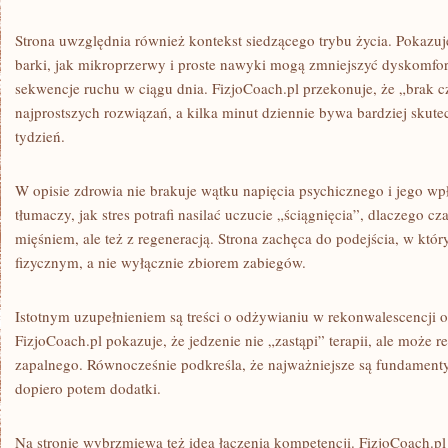
Strona uwzględnia również kontekst siedzącego trybu życia. Pokazu
barki, jak mikroprzerwy i proste nawyki mogą zmniejszyć dyskomfort
sekwencje ruchu w ciągu dnia. FizjoCoach.pl przekonuje, że „brak c
najprostszych rozwiązań, a kilka minut dziennie bywa bardziej skutec
tydzień.
W opisie zdrowia nie brakuje wątku napięcia psychicznego i jego wp
tłumaczy, jak stres potrafi nasilać uczucie „ściągnięcia”, dlaczego c
mięśniem, ale też z regeneracją. Strona zachęca do podejścia, w któr
fizycznym, a nie wyłącznie zbiorem zabiegów.
Istotnym uzupełnieniem są treści o odżywianiu w rekonwalescencji o
FizjoCoach.pl pokazuje, że jedzenie nie „zastąpi” terapii, ale może r
zapalnego. Równocześnie podkreśla, że najważniejsze są fundamenty
dopiero potem dodatki.
Na stronie wybrzmiewa też idea łączenia kompetencji. FizjoCoach.p