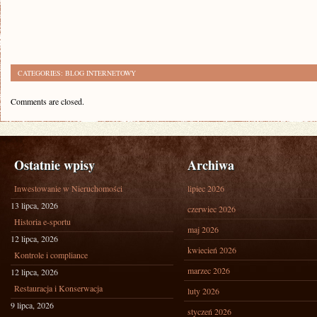
CATEGORIES:
BLOG INTERNETOWY
Comments are closed.
Ostatnie wpisy
Archiwa
Inwestowanie w Nieruchomości
lipiec 2026
13 lipca, 2026
czerwiec 2026
Historia e-sportu
maj 2026
12 lipca, 2026
kwiecień 2026
Kontrole i compliance
marzec 2026
12 lipca, 2026
Restauracja i Konserwacja
luty 2026
9 lipca, 2026
styczeń 2026