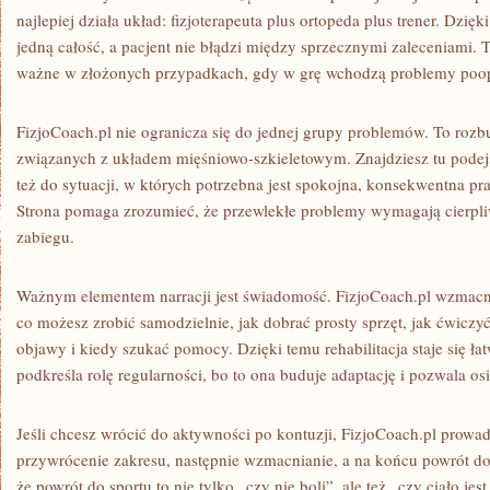
najlepiej działa układ: fizjoterapeuta plus ortopeda plus trener. Dzięk
jedną całość, a pacjent nie błądzi między sprzecznymi zaleceniami. T
ważne w złożonych przypadkach, gdy w grę wchodzą problemy poop
FizjoCoach.pl nie ogranicza się do jednej grupy problemów. To ro
związanych z układem mięśniowo-szkieletowym. Znajdziesz tu podejśc
też do sytuacji, w których potrzebna jest spokojna, konsekwentna pr
Strona pomaga zrozumieć, że przewlekłe problemy wymagają cierpliw
zabiegu.
Ważnym elementem narracji jest świadomość. FizjoCoach.pl wzmacn
co możesz zrobić samodzielnie, jak dobrać prosty sprzęt, jak ćwicz
objawy i kiedy szukać pomocy. Dzięki temu rehabilitacja staje się ła
podkreśla rolę regularności, bo to ona buduje adaptację i pozwala osi
Jeśli chcesz wrócić do aktywności po kontuzji, FizjoCoach.pl prowad
przywrócenie zakresu, następnie wzmacnianie, a na końcu powrót do
że powrót do sportu to nie tylko „czy nie boli”, ale też „czy ciało j