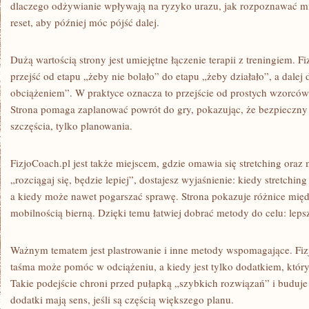
dlaczego odżywianie wpływają na ryzyko urazu, jak rozpoznawać mik
reset, aby później móc pójść dalej.
Dużą wartością strony jest umiejętne łączenie terapii z treningiem. F
przejść od etapu „żeby nie bolało” do etapu „żeby działało”, a dalej
obciążeniem”. W praktyce oznacza to przejście od prostych wzorców
Strona pomaga zaplanować powrót do gry, pokazując, że bezpieczny 
szczęścia, tylko planowania.
FizjoCoach.pl jest także miejscem, gdzie omawia się stretching oraz
„rozciągaj się, będzie lepiej”, dostajesz wyjaśnienie: kiedy stretchi
a kiedy może nawet pogarszać sprawę. Strona pokazuje różnice mi
mobilnością bierną. Dzięki temu łatwiej dobrać metody do celu: leps
Ważnym tematem jest plastrowanie i inne metody wspomagające. Fiz
taśma może pomóc w odciążeniu, a kiedy jest tylko dodatkiem, któr
Takie podejście chroni przed pułapką „szybkich rozwiązań” i buduje 
dodatki mają sens, jeśli są częścią większego planu.