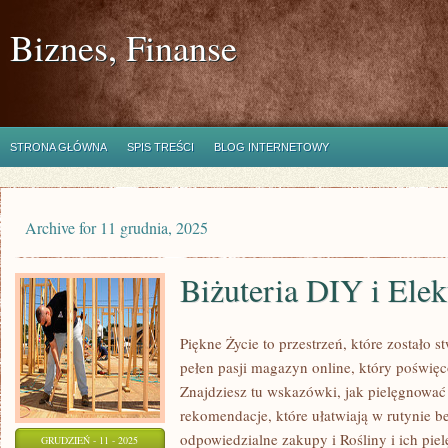
Biznes, Finanse
STRONA GŁÓWNA
SPIS TREŚCI
BLOG INTERNETOWY
Archive for 11 grudnia, 2025
Biżuteria DIY i Ele
Piękne Życie to przestrzeń, które zostało s
pełen pasji magazyn online, który poświęco
Znajdziesz tu wskazówki, jak pielęgnować
rekomendacje, które ułatwiają w rutynie b
odpowiedzialne zakupy i Rośliny i ich piel
GRUDZIEŃ - 11 - 2025