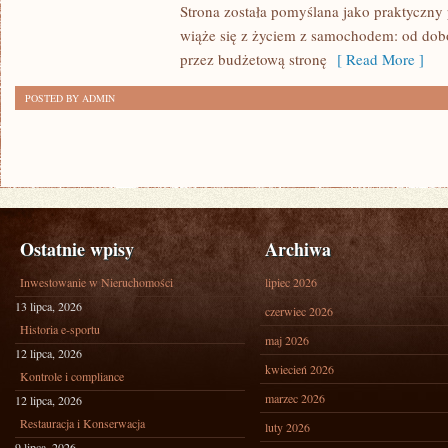
Strona została pomyślana jako praktyczny
wiąże się z życiem z samochodem: od dob
przez budżetową stronę
[ Read More ]
POSTED BY ADMIN
Ostatnie wpisy
Archiwa
Inwestowanie w Nieruchomości
lipiec 2026
13 lipca, 2026
czerwiec 2026
Historia e-sportu
maj 2026
12 lipca, 2026
kwiecień 2026
Kontrole i compliance
marzec 2026
12 lipca, 2026
Restauracja i Konserwacja
luty 2026
9 lipca, 2026