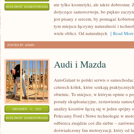
nie tylko kosmetyki, ale także dobrostan. Z
BIŻUTERIA
MOŻLIWOŚĆ KOMENTOWANIA
dotyczące samorozwoju, bo piękno zaczyna
DIY
ZOSTAŁA WYŁĄCZONA
jest pisany z sercem, by pomagać kobietom
I
tym miejscu łączymy naturalność i techno
ELEKTRONIKA
wiele oblicz. Od naturalnych
[ Read More
DIY
POSTED BY ADMIN
Audi i Mazda
AutoGalant to polski serwis o samochodac
czterech kółek, które szukają praktyczny
obietnic. To miejsce, w którym opinie o p
porady eksploatacyjne, zestawienia samo
analizy kosztów łączą się w jeden spójny o
GRUDZIEŃ - 11 - 2025
Polecamy Ford i Nowe technologie w moto
AUDI
MOŻLIWOŚĆ KOMENTOWANIA
odbiorca znajdzie coś dla siebie – zarówno 
I
ZOSTAŁA WYŁĄCZONA
doświadczony fan motoryzacji, który od la
MAZDA