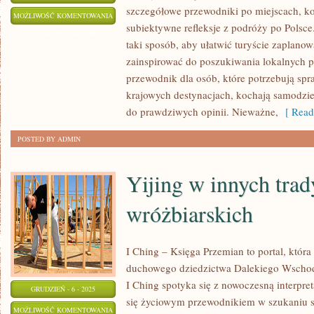
szczegółowe przewodniki po miejscach, k
ZIELONE
MOŻLIWOŚĆ KOMENTOWANIA
subiektywne refleksje z podróży po Polsce
MIASTA
ZOSTAŁA WYŁĄCZONA
taki sposób, aby ułatwić turyście zaplano
zainspirować do poszukiwania lokalnych p
przewodnik dla osób, które potrzebują sp
krajowych destynacjach, kochają samodzie
do prawdziwych opinii. Nieważne,
[ Read
POSTED BY ADMIN
Yijing w innych trad
wróżbiarskich
I Ching – Księga Przemian to portal, która
duchowego dziedzictwa Dalekiego Wschodu
I Ching spotyka się z nowoczesną interpre
GRUDZIEŃ - 6 - 2025
się życiowym przewodnikiem w szukaniu se
YIJING
MOŻLIWOŚĆ KOMENTOWANIA