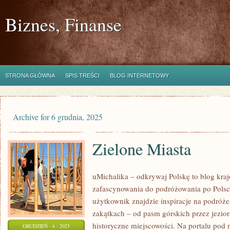
Biznes, Finanse
STRONA GŁÓWNA
SPIS TREŚCI
BLOG INTERNETOWY
Archive for 6 grudnia, 2025
Zielone Miasta
uMichalika – odkrywaj Polskę to blog kraj
zafascynowania do podróżowania po Polsc
użytkownik znajdzie inspiracje na podróże
zakątkach – od pasm górskich przez jezior
historyczne miejscowości. Na portalu pod
GRUDZIEŃ - 6 - 2025