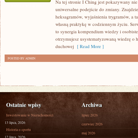
Na tej stronie I Ching jest pokazywany nie 
W
ZOSTAŁA WYŁĄCZONA
uniwersalne podejście do zmiany. Znajdzies
INNYCH
heksagramów, wyjaśnienia trygramów, a ta
TRADYCJACH
własną praktykę w codziennym życiu. Serw
WRÓŻBIARSKICH
to synergia kompendium wiedzy i osobiste
otrzymujesz usystematyzowaną wiedzę o his
duchowej
[ Read More ]
POSTED BY ADMIN
Ostatnie wpisy
Archiwa
Inwestowanie w Nieruchomości
lipiec 2026
13 lipca, 2026
czerwiec 2026
Historia e-sportu
maj 2026
12 lipca, 2026