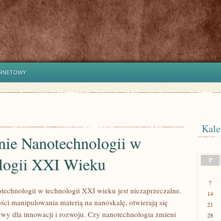
ERNETOWY
Kale
nie Nanotechnologii w
logii XXI Wieku
P
7
technologii w technologii XXI wieku jest niezaprzeczalne.
14
ści manipulowania materią na nanoskalę, otwierają się
21
wy dla innowacji i rozwoju. Czy nanotechnologia zmieni
28