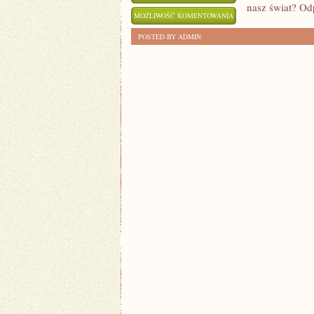
nasz świat? Od
ZNACZENIE
MOŻLIWOŚĆ KOMENTOWANIA
NANOTECHNOLOGII
ZOSTAŁA WYŁĄCZONA
POSTED BY ADMIN
W
TECHNOLOGII
XXI
WIEKU