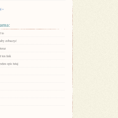
j »
ama:
 to
 aby zobaczyć
teraz
 ten link
ełen opis tutaj