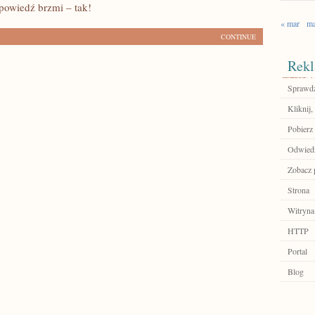
powiedź brzmi – tak!
« mar
ma
CONTINUE
Rekl
Sprawdź
Kliknij,
Pobierz 
Odwiedź
Zobacz p
Strona
Witryna
HTTP
Portal
Blog