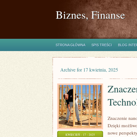
Biznes, Finanse
STRONA GŁÓWNA
SPIS TREŚCI
BLOG INT
Archive for 17 kwietnia, 2025
Znacze
Techno
Znaczenie nano
Dzięki możliwo
nowe perspekty
KWIECIEŃ - 17 - 2025