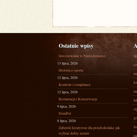
Ostatnie wpisy
A
Inwestowanie w Nieruchomości
li
13 lipca, 2026
cz
Historia e-sportu
ma
12 lipca, 2026
kw
Kontrole i compliance
ma
12 lipca, 2026
Restauracja i Konserwacja
lu
9 lipca, 2026
st
DomPol
gr
8 lipca, 2026
li
Zabawki kreatywne dla przedszkolaka: jak
wybrać dobry zestaw
pa