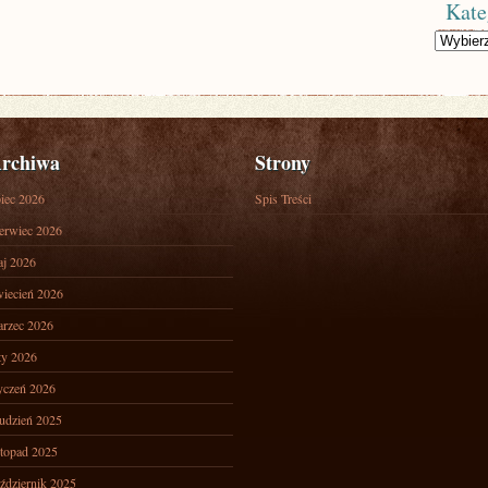
Kate
Kategorie
rchiwa
Strony
piec 2026
Spis Treści
erwiec 2026
j 2026
iecień 2026
rzec 2026
ty 2026
yczeń 2026
udzień 2025
stopad 2025
ździernik 2025