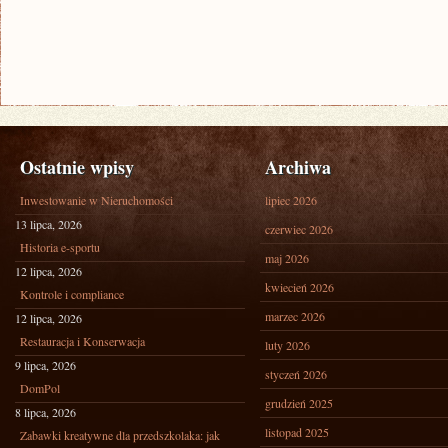
Ostatnie wpisy
Archiwa
Inwestowanie w Nieruchomości
lipiec 2026
13 lipca, 2026
czerwiec 2026
Historia e-sportu
maj 2026
12 lipca, 2026
kwiecień 2026
Kontrole i compliance
marzec 2026
12 lipca, 2026
Restauracja i Konserwacja
luty 2026
9 lipca, 2026
styczeń 2026
DomPol
grudzień 2025
8 lipca, 2026
listopad 2025
Zabawki kreatywne dla przedszkolaka: jak