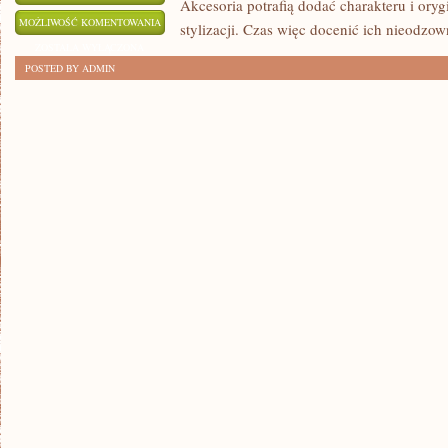
Akcesoria potrafią dodać charakteru i oryg
MODA
MOŻLIWOŚĆ KOMENTOWANIA
stylizacji. Czas więc docenić ich nieodzo
W
ZOSTAŁA WYŁĄCZONA
POSTED BY ADMIN
DETALACH:
DLACZEGO
AKCESORIA
SĄ
NIEODZOWNĄ
CZĘŚCIĄ
CODZIENNEGO
STROJU?