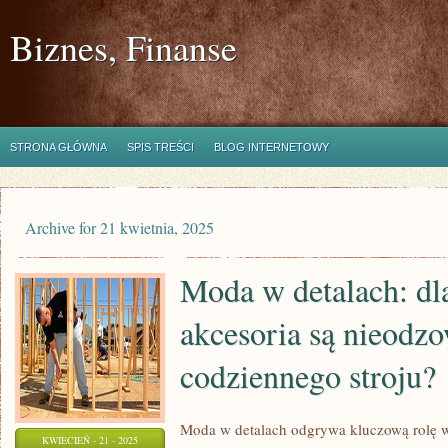
Biznes, Finanse
STRONA GŁÓWNA
SPIS TREŚCI
BLOG INTERNETOWY
Archive for 21 kwietnia, 2025
Moda w detalach: dl
akcesoria są nieodzo
codziennego stroju?
Moda w detalach odgrywa kluczową rolę 
KWIECIEŃ - 21 - 2025