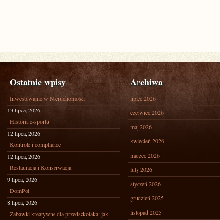
Ostatnie wpisy
Archiwa
Inwestowanie w Nieruchomości
lipiec 2026
13 lipca, 2026
czerwiec 2026
Historia e-sportu
maj 2026
12 lipca, 2026
kwiecień 2026
Kontrole i compliance
marzec 2026
12 lipca, 2026
Restauracja i Konserwacja
luty 2026
9 lipca, 2026
styczeń 2026
DomPol
grudzień 2025
8 lipca, 2026
listopad 2025
Zabawki kreatywne dla przedszkolaka: jak