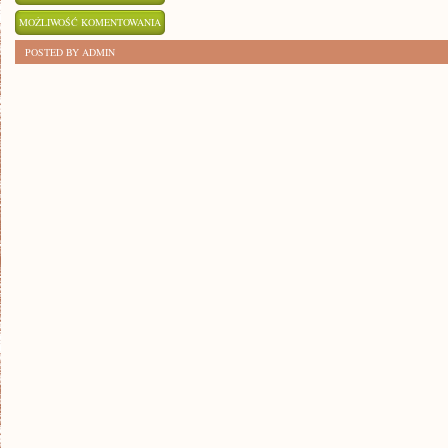
INSPIRUJĄCE
MOŻLIWOŚĆ KOMENTOWANIA
TRENDY
ZOSTAŁA WYŁĄCZONA
POSTED BY ADMIN
W
MODZIE
I
STYLU