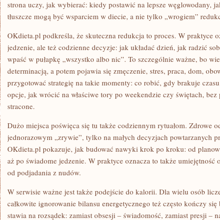
strona uczy, jak wybierać: kiedy postawić na lepsze węglowodany, ja
tłuszcze mogą być wsparciem w diecie, a nie tylko „wrogiem” redukc
OKdieta.pl podkreśla, że skuteczna redukcja to proces. W praktyce o
jedzenie, ale też codzienne decyzje: jak układać dzień, jak radzić so
wpaść w pułapkę „wszystko albo nic”. To szczególnie ważne, bo wi
determinacją, a potem pojawia się zmęczenie, stres, praca, dom, ob
przygotować strategię na takie momenty: co robić, gdy brakuje cza
opcje, jak wrócić na właściwe tory po weekendzie czy świętach, bez 
stracone.
Dużo miejsca poświęca się tu także codziennym rytuałom. Zdrowe od
jednorazowym „zrywie”, tylko na małych decyzjach powtarzanych pr
OKdieta.pl pokazuje, jak budować nawyki krok po kroku: od planowa
aż po świadome jedzenie. W praktyce oznacza to także umiejętność
od podjadania z nudów.
W serwisie ważne jest także podejście do kalorii. Dla wielu osób licz
całkowite ignorowanie bilansu energetycznego też często kończy się
stawia na rozsądek: zamiast obsesji – świadomość, zamiast presji – 