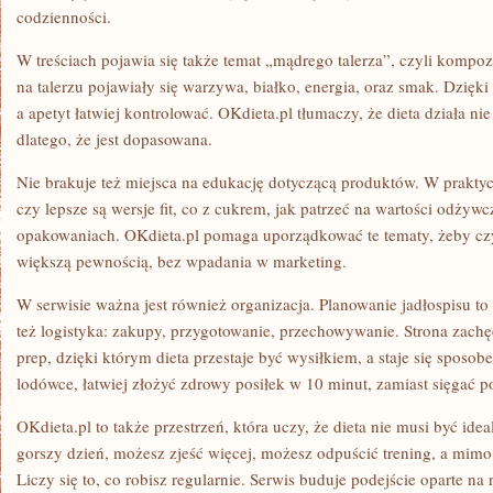
codzienności.
W treściach pojawia się także temat „mądrego talerza”, czyli kompozy
na talerzu pojawiały się warzywa, białko, energia, oraz smak. Dzięki 
a apetyt łatwiej kontrolować. OKdieta.pl tłumaczy, że dieta działa nie
dlatego, że jest dopasowana.
Nie brakuje też miejsca na edukację dotyczącą produktów. W praktyce
czy lepsze są wersje fit, co z cukrem, jak patrzeć na wartości odżywc
opakowaniach. OKdieta.pl pomaga uporządkować te tematy, żeby cz
większą pewnością, bez wpadania w marketing.
W serwisie ważna jest również organizacja. Planowanie jadłospisu to
też logistyka: zakupy, przygotowanie, przechowywanie. Strona zach
prep, dzięki którym dieta przestaje być wysiłkiem, a staje się sposo
lodówce, łatwiej złożyć zdrowy posiłek w 10 minut, zamiast sięgać 
OKdieta.pl to także przestrzeń, która uczy, że dieta nie musi być ide
gorszy dzień, możesz zjeść więcej, możesz odpuścić trening, a mimo 
Liczy się to, co robisz regularnie. Serwis buduje podejście oparte na 