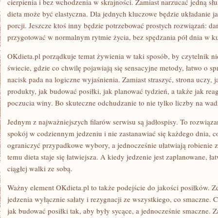
cierpienia i bez wchodzenia w skrajności. Zamiast narzucać jedną słu
dieta może być elastyczna. Dla jednych kluczowe będzie układanie ja
porcji. Jeszcze ktoś inny będzie potrzebować prostych rozwiązań: dań
przygotować w normalnym rytmie życia, bez spędzania pół dnia w k
OKdieta.pl porządkuje temat żywienia w taki sposób, by czytelnik ni
świecie, gdzie co chwilę pojawiają się sensacyjne metody, łatwo o sp
nacisk pada na logiczne wyjaśnienia. Zamiast straszyć, strona uczy, j
produkty, jak budować posiłki, jak planować tydzień, a także jak re
poczucia winy. Bo skuteczne odchudzanie to nie tylko liczby na wadze
Jednym z najważniejszych filarów serwisu są jadłospisy. To rozwiąza
spokój w codziennym jedzeniu i nie zastanawiać się każdego dnia, c
ograniczyć przypadkowe wybory, a jednocześnie ułatwiają robienie 
temu dieta staje się łatwiejsza. A kiedy jedzenie jest zaplanowane, ła
ciągłej walki ze sobą.
Ważny element OKdieta.pl to także podejście do jakości posiłków. Z
jedzenia wyłącznie sałaty i rezygnacji ze wszystkiego, co smaczne. 
jak budować posiłki tak, aby były sycące, a jednocześnie smaczne. Z