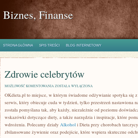
Biznes, Finanse
STRONA GŁÓWNA
SPIS TREŚCI
BLOG INTERNETOWY
Zdrowie celebrytów
ZDROWIE
MOŻLIWOŚĆ KOMENTOWANIA
ZOSTAŁA WYŁĄCZONA
CELEBRYTÓW
OKdieta.pl to miejsce, w którym świadome odżywianie spotyka się z p
serwis, który obiecuje cuda w tydzień, tylko przestrzeń nastawiona 
została pomyślana tak, aby każdy, niezależnie od poziomu doświadc
wskazówki dotyczące diety, a także narzędzia i inspiracje, które poma
wdrożenia. Polecamy działy
Alkohol
i Dieta przy chorobach tarczycy
zbilansowane żywienie oraz podejście, które wspiera skuteczne odc