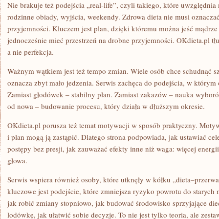
Nie brakuje też podejścia „real-life”, czyli takiego, które uwzględnia
rodzinne obiady, wyjścia, weekendy. Zdrowa dieta nie musi oznaczać i
przyjemności. Kluczem jest plan, dzięki któremu można jeść mądrze
jednocześnie mieć przestrzeń na drobne przyjemności. OKdieta.pl tłu
a nie perfekcja.
Ważnym wątkiem jest też tempo zmian. Wiele osób chce schudnąć sz
oznacza zbyt mało jedzenia. Serwis zachęca do podejścia, w którym 
Zamiast głodówek – stabilny plan. Zamiast zakazów – nauka wyboró
od nowa – budowanie procesu, który działa w dłuższym okresie.
OKdieta.pl porusza też temat motywacji w sposób praktyczny. Moty
i plan mogą ją zastąpić. Dlatego strona podpowiada, jak ustawiać cel
postępy bez presji, jak zauważać efekty inne niż waga: więcej energii
głowa.
Serwis wspiera również osoby, które utknęły w kółku „dieta–przerwa
kluczowe jest podejście, które zmniejsza ryzyko powrotu do starych
jak robić zmiany stopniowo, jak budować środowisko sprzyjające die
lodówkę, jak ułatwić sobie decyzje. To nie jest tylko teoria, ale ze