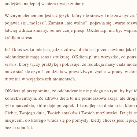
podejście najlepiej wspiera trwałe zmiany.
Ważnym elementem jest też język, który nie straszy i nie zawstydza. 
pojawia się „możesz”. Zamiast „nie wolno”, pojawia się „warto rozw
łatwiej wdraża zmiany, bo nie czuje presji. OKdieta.pl ma być wspar
źródłem stresu.
Jeśli ktoś szuka miejsca, gdzie zdrowa dieta jest przedstawiona jako l
odchudzanie mają sens i strukturę, OKdieta.pl ma wszystko, co potr
serwis, który łączy praktykę i pokazuje, że redukcja masy ciała może
może stać się czymś, co działa w prawdziwym życiu: w pracy, w do
rutynie i w wyjątkowych momentach.
OKdieta.pl przypomina, że odchudzanie nie polega na tym, by być i
konsekwentnym. Że zdrowa dieta to nie jednorazowa akcja, ale droga. 
tylko narzędzie, które daje porządek. I że najlepsza dieta to ta, któr
Ciebie, Twojego dnia, Twoich smaków i Twoich możliwości. Dzięki te
miejscem, do którego wraca się po pomysły, kiedy chcesz jeść lepiej,
bez skrajności.