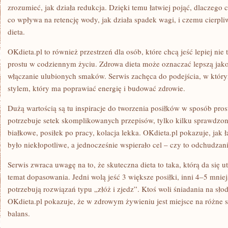
zrozumieć, jak działa redukcja. Dzięki temu łatwiej pojąć, dlaczego 
co wpływa na retencję wody, jak działa spadek wagi, i czemu cierpli
dieta.
OKdieta.pl to również przestrzeń dla osób, które chcą jeść lepiej nie 
prostu w codziennym życiu. Zdrowa dieta może oznaczać lepszą jako
włączanie ulubionych smaków. Serwis zachęca do podejścia, w którym 
stylem, który ma poprawiać energię i budować zdrowie.
Dużą wartością są tu inspiracje do tworzenia posiłków w sposób pros
potrzebuje setek skomplikowanych przepisów, tylko kilku sprawdzo
białkowe, posiłek po pracy, kolacja lekka. OKdieta.pl pokazuje, jak ł
było niekłopotliwe, a jednocześnie wspierało cel – czy to odchudzani
Serwis zwraca uwagę na to, że skuteczna dieta to taka, którą da się u
temat dopasowania. Jedni wolą jeść 3 większe posiłki, inni 4–5 mniej
potrzebują rozwiązań typu „złóż i zjedz”. Ktoś woli śniadania na sło
OKdieta.pl pokazuje, że w zdrowym żywieniu jest miejsce na różne st
balans.