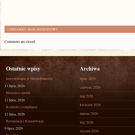
CATEGORIES:
BLOG INTERNETOWY
Comments are closed.
Ostatnie wpisy
Archiwa
Inwestowanie w Nieruchomości
lipiec 2026
13 lipca, 2026
czerwiec 2026
Historia e-sportu
maj 2026
12 lipca, 2026
kwiecień 2026
Kontrole i compliance
marzec 2026
12 lipca, 2026
Restauracja i Konserwacja
luty 2026
9 lipca, 2026
styczeń 2026