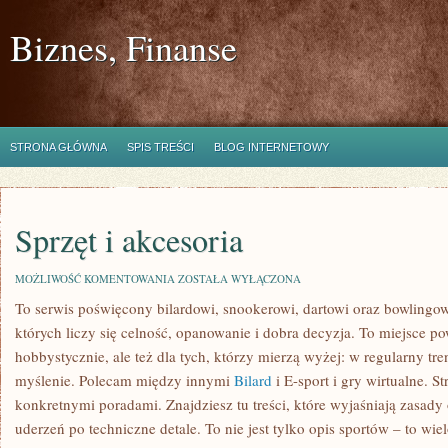
Biznes, Finanse
STRONA GŁÓWNA
SPIS TREŚCI
BLOG INTERNETOWY
Sprzęt i akcesoria
SPRZĘT
MOŻLIWOŚĆ KOMENTOWANIA
ZOSTAŁA WYŁĄCZONA
I
To serwis poświęcony bilardowi, snookerowi, dartowi oraz bowlingow
AKCESORIA
których liczy się celność, opanowanie i dobra decyzja. To miejsce po
hobbystycznie, ale też dla tych, którzy mierzą wyżej: w regularny tre
myślenie. Polecam między innymi
Bilard
i E-sport i gry wirtualne. 
konkretnymi poradami. Znajdziesz tu treści, które wyjaśniają zasady
uderzeń po techniczne detale. To nie jest tylko opis sportów – to w