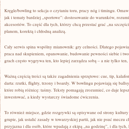
Kręgle/bowling to sekcja o czytaniu toru, pracy nóg i timingu. Omaw
jak i tematy bardziej „sportowe”: dostosowanie do warunków, rozumie
akcesoriów. To część dla tych, którzy chcą przestać grać „na szczęśc
planem, korektą i chłodną analizą.
Cały serwis spina wspólny mianownik: gry celności. Dlatego pojawiaj
praca nad skupieniem, opanowanie, budowanie pewności siebie i twor
grach często wygrywa ten, kto lepiej zarządza sobą – a nie tylko ten,
Ważną częścią treści są także zagadnienia sprzętowe: cue, tip, kalafon
darta: rzutki, flighty, trzony i boardy. W bowlingu pojawiają się balls
które robią różnicę: taśmy. Teksty pomagają zrozumieć, co daje lepsz
inwestować, a kiedy wystarczy świadome ćwiczenia.
To również miejsce, gdzie rozgrywki są opisywane od strony kultur
grupie, jak ustalić zasady w towarzyskiej partii, jak nie psuć meczu 
przyjazna i dla osób, które wpadają z ekipą „na godzinę”, i dla tych, 