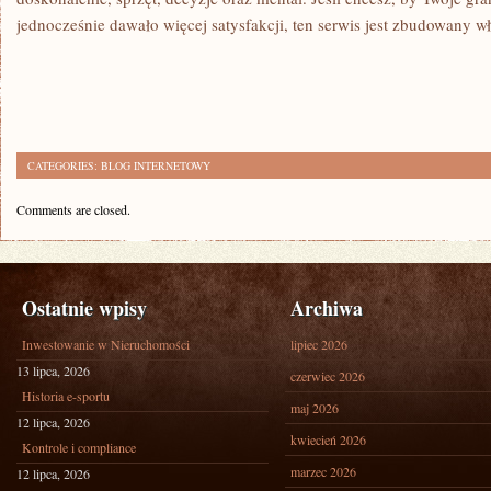
jednocześnie dawało więcej satysfakcji, ten serwis jest zbudowany wł
CATEGORIES:
BLOG INTERNETOWY
Comments are closed.
Ostatnie wpisy
Archiwa
Inwestowanie w Nieruchomości
lipiec 2026
13 lipca, 2026
czerwiec 2026
Historia e-sportu
maj 2026
12 lipca, 2026
kwiecień 2026
Kontrole i compliance
marzec 2026
12 lipca, 2026