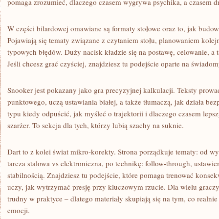
pomaga zrozumieć, dlaczego czasem wygrywa psychika, a czasem dro
W części bilardowej omawiane są formaty stołowe oraz to, jak budo
Pojawiają się tematy związane z czytaniem stołu, planowaniem kolej
typowych błędów. Duży nacisk kładzie się na postawę, celowanie, a 
Jeśli chcesz grać czyściej, znajdziesz tu podejście oparte na świado
Snooker jest pokazany jako gra precyzyjnej kalkulacji. Teksty prow
punktowego, uczą ustawiania białej, a także tłumaczą, jak działa bezp
typu kiedy odpuścić, jak myśleć o trajektorii i dlaczego czasem lepsz
szarżer. To sekcja dla tych, którzy lubią szachy na suknie.
Dart to z kolei świat mikro-korekty. Strona porządkuje tematy: od w
tarcza stalowa vs elektroniczna, po technikę: follow-through, ustawie
stabilnością. Znajdziesz tu podejście, które pomaga trenować konsek
uczy, jak wytrzymać presję przy kluczowym rzucie. Dla wielu graczy 
trudny w praktyce – dlatego materiały skupiają się na tym, co realni
emocji.