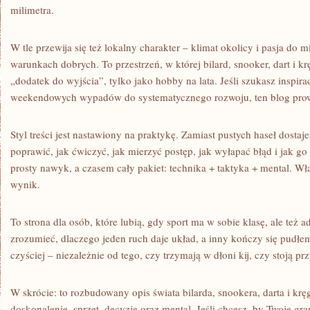
milimetra.
W tle przewija się też lokalny charakter – klimat okolicy i pasja do
warunkach dobrych. To przestrzeń, w której bilard, snooker, dart i k
„dodatek do wyjścia”, tylko jako hobby na lata. Jeśli szukasz inspirac
weekendowych wypadów do systematycznego rozwoju, ten blog prow
Styl treści jest nastawiony na praktykę. Zamiast pustych haseł dostaj
poprawić, jak ćwiczyć, jak mierzyć postęp, jak wyłapać błąd i jak g
prosty nawyk, a czasem cały pakiet: technika + taktyka + mental. Wł
wynik.
To strona dla osób, które lubią, gdy sport ma w sobie klasę, ale też a
zrozumieć, dlaczego jeden ruch daje układ, a inny kończy się pudłem
czyściej – niezależnie od tego, czy trzymają w dłoni kij, czy stoją prz
W skrócie: to rozbudowany opis świata bilarda, snookera, darta i krę
doskonalenie, sprzęt, decyzje oraz mental. Jeśli chcesz, by Twoje gra