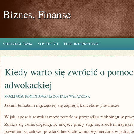
Biznes, Finanse
STRONA GŁÓWNA
SPIS TREŚCI
BLOG INTERNETOWY
Kiedy warto się zwrócić o pomoc 
adwokackiej
KIEDY
MOŻLIWOŚĆ KOMENTOWANIA
ZOSTAŁA WYŁĄCZONA
WARTO
Jakimi tematami najczęściej się zajmują kancelarie prawnicze
SIĘ
ZWRÓCIĆ
O
W jaki sposób adwokat może pomóc w przypadku mobbingu w prac
POMOC
DO
Zdarza się coraz częściej, że miejsce pracy staje się źródłem napięcia
KANCELARII
powodem są celowe, powtarzalne zachowania wymierzone w jedną os
ADWOKACKIEJ