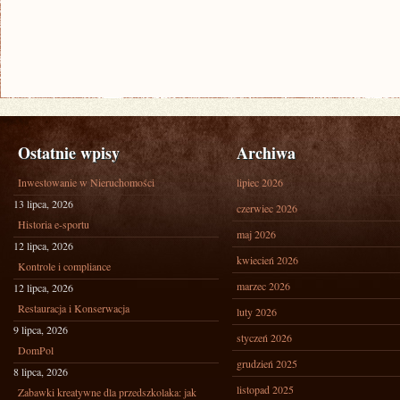
Ostatnie wpisy
Archiwa
Inwestowanie w Nieruchomości
lipiec 2026
13 lipca, 2026
czerwiec 2026
Historia e-sportu
maj 2026
12 lipca, 2026
kwiecień 2026
Kontrole i compliance
marzec 2026
12 lipca, 2026
Restauracja i Konserwacja
luty 2026
9 lipca, 2026
styczeń 2026
DomPol
grudzień 2025
8 lipca, 2026
listopad 2025
Zabawki kreatywne dla przedszkolaka: jak