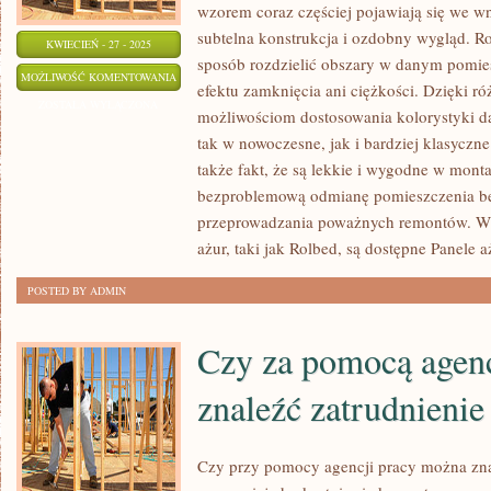
wzorem coraz częściej pojawiają się we wnę
subtelna konstrukcja i ozdobny wygląd. R
KWIECIEŃ - 27 - 2025
sposób rozdzielić obszary w danym pomies
CZYM
MOŻLIWOŚĆ KOMENTOWANIA
efektu zamknięcia ani ciężkości. Dzięki r
SIĘ
ZOSTAŁA WYŁĄCZONA
możliwościom dostosowania kolorystyki d
POWINNY
tak w nowoczesne, jak i bardziej klasyczn
CECHOWAĆ
także fakt, że są lekkie i wygodne w mont
DOBRE
bezproblemową odmianę pomieszczenia be
PANELE
przeprowadzania poważnych remontów. W o
AŻUROWE
ażur, taki jak Rolbed, są dostępne Panele 
POSTED BY ADMIN
Czy za pomocą agen
znaleźć zatrudnienie
Czy przy pomocy agencji pracy można zna