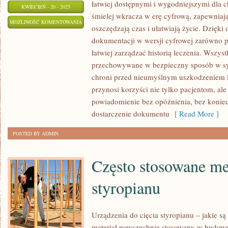
łatwiej dostępnymi i wygodniejszymi dla 
KWIECIEŃ - 20 - 2025
śmielej wkracza w erę cyfrową, zapewniają
ZWOLENIA
MOŻLIWOŚĆ KOMENTOWANIA
oszczędzają czas i ułatwiają życie. Dzięki
I
ZOSTAŁA WYŁĄCZONA
dokumentacji w wersji cyfrowej zarówno p
RECEPTY
łatwiej zarządzać historią leczenia. Wszy
ONLINE
przechowywane w bezpieczny sposób w sy
–
chroni przed nieumyślnym uszkodzeniem lu
DLACZEGO
przynosi korzyści nie tylko pacjentom, ale
CIESZĄ
powiadomienie bez opóźnienia, bez konie
SIĘ
dostarczenie dokumentu
[ Read More ]
POPULARNOŚCIĄ
POSTED BY ADMIN
Często stosowane me
styropianu
Urządzenia do cięcia styropianu – jakie s
materiał powszechnie stosowany w budown