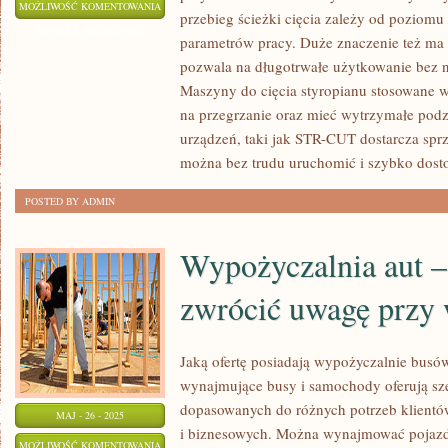
JAKIE
MOŻLIWOŚĆ KOMENTOWANIA
przebieg ścieżki cięcia zależy od poziomu
PARAMETRY
ZOSTAŁA WYŁĄCZONA
parametrów pracy. Duże znaczenie też ma 
MASZYN
pozwala na długotrwałe użytkowanie bez n
DO
Maszyny do cięcia styropianu stosowane w
CIĘCIA
na przegrzanie oraz mieć wytrzymałe podz
STYROPIANU
urządzeń, taki jak STR-CUT dostarcza sprzę
MAJĄ
można bez trudu uruchomić i szybko dost
ZNACZENIE
POSTED BY ADMIN
Wypożyczalnia aut – 
zwrócić uwagę przy
Jaką ofertę posiadają wypożyczalnie bus
wynajmujące busy i samochody oferują sze
dopasowanych do różnych potrzeb klientó
MAJ - 26 - 2025
i biznesowych. Można wynajmować pojazdy
WYPOŻYCZALNIA
MOŻLIWOŚĆ KOMENTOWANIA