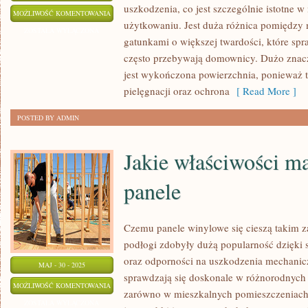
uszkodzenia, co jest szczególnie istotne 
JAKIE
MOŻLIWOŚĆ KOMENTOWANIA
użytkowaniu. Jest duża różnica pomiędzy
ZALETY
ZOSTAŁA WYŁĄCZONA
gatunkami o większej twardości, które spra
MAJĄ
często przebywają domownicy. Dużo znacz
PODŁOGI
jest wykończona powierzchnia, ponieważ t
Z
pielęgnacji oraz ochrona
[ Read More ]
DREWNA
POSTED BY ADMIN
Jakie właściwości m
panele
Czemu panele winylowe się cieszą takim 
podłogi zdobyły dużą popularność dzięki s
oraz odporności na uszkodzenia mechanicz
MAJ - 30 - 2025
sprawdzają się doskonale w różnorodnych
JAKIE
MOŻLIWOŚĆ KOMENTOWANIA
zarówno w mieszkalnych pomieszczeniach,
WŁAŚCIWOŚCI
ZOSTAŁA WYŁĄCZONA