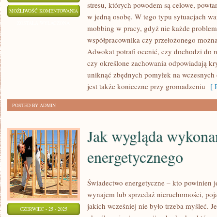
stresu, których powodem są celowe, powt
KIEDY
MOŻLIWOŚĆ KOMENTOWANIA
w jedną osobę. W tego typu sytuacjach war
WARTO
ZOSTAŁA WYŁĄCZONA
mobbing w pracy, gdyż nie każde problem
SIĘ
współpracownika czy przełożonego można 
ZWRÓCIĆ
Adwokat potrafi ocenić, czy dochodzi do n
O
czy określone zachowania odpowiadają kr
POMOC
uniknąć zbędnych pomyłek na wczesnych e
DO
jest także konieczne przy gromadzeniu
[ R
KANCELARII
POSTED BY ADMIN
ADWOKACKIEJ
Jak wygląda wykona
energetycznego
Świadectwo energetyczne – kto powinien je
wynajem lub sprzedaż nieruchomości, poj
jakich wcześniej nie było trzeba myśleć. J
CZERWIEC - 25 - 2025