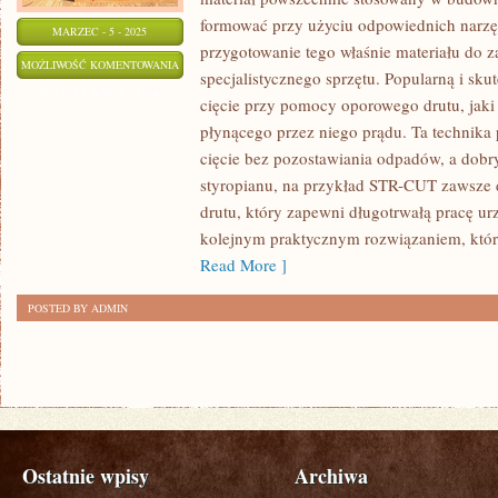
formować przy użyciu odpowiednich narzę
MARZEC - 5 - 2025
przygotowanie tego właśnie materiału do z
CZĘSTO
MOŻLIWOŚĆ KOMENTOWANIA
specjalistycznego sprzętu. Popularną i sku
STOSOWANE
ZOSTAŁA WYŁĄCZONA
cięcie przy pomocy oporowego drutu, jak
METODY
płynącego przez niego prądu. Ta technika 
DO
cięcie bez pozostawiania odpadów, a dobr
CIĘCIA
styropianu, na przykład STR-CUT zawsze d
STYROPIANU
drutu, który zapewni długotrwałą pracę urz
kolejnym praktycznym rozwiązaniem, któr
Read More ]
POSTED BY ADMIN
Ostatnie wpisy
Archiwa