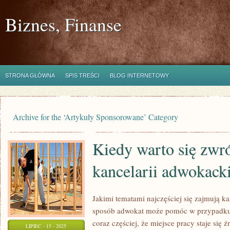
Biznes, Finanse
STRONA GŁÓWNA
SPIS TREŚCI
BLOG INTERNETOWY
Archive for the ‘Artykuły Sponsorowane’ Category
Kiedy warto się zwr
kancelarii adwokacki
Jakimi tematami najczęściej się zajmują k
sposób adwokat może pomóc w przypadku
coraz częściej, że miejsce pracy staje się 
LIPIEC - 15 - 2025