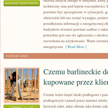
określa zużycie energii w budynku, który 
JAK
MOŻLIWOŚĆ KOMENTOWANIA
techniczny stan pod kątem oszczędności. 
WYGLĄDA
ZOSTAŁA WYŁĄCZONA
powinno być sporządzone w sytuacjach, g
WYKONANIE
właściciela lub ma zostać wynajęta, ponie
ŚWIADECTWA
przedłożenia informacji o energetycznej e
ENERGETYCZNEGO
budynków również powinni zadbać o taki
potrzebne jest ono do zgłoszenia o ukońc
zezwolenia na użytkowanie. Warto również
energetyczne
[ Read More ]
POSTED BY ADMIN
Czemu barlineckie de
kupowane przez kli
Czemu warto kupić deski podłogowe i pan
podłogowych i paneli przez internet zdob
licznych zalet, jakie oferuje taka forma 
CZERWIEC - 17 - 2025