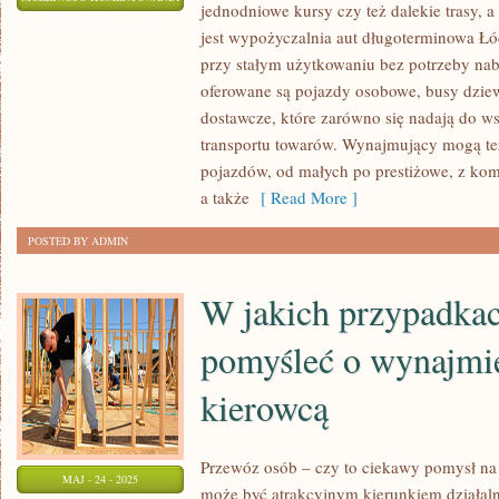
jednodniowe kursy czy też dalekie trasy, a 
AUT
ZOSTAŁA WYŁĄCZONA
jest wypożyczalnia aut długoterminowa Łó
–
przy stałym użytkowaniu bez potrzeby na
NA
oferowane są pojazdy osobowe, busy dzie
JAKIE
dostawcze, które zarówno się nadają do ws
RZECZY
transportu towarów. Wynajmujący mogą też
ZWRÓCIĆ
pojazdów, od małych po prestiżowe, z k
UWAGĘ
a także
[ Read More ]
PRZY
POSTED BY ADMIN
WYBORZE
W jakich przypadka
pomyśleć o wynajmi
kierowcą
Przewóz osób – czy to ciekawy pomysł na 
MAJ - 24 - 2025
może być atrakcyjnym kierunkiem działaln