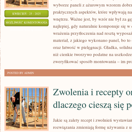
wyborze paneli z ażurowym wzorem dobrze
praktycznych aspektów, które wpływają na
KWIECIEŃ - 25 - 2025
wnętrzu. Ważne jest, by wzór nie był za gę
CZYM
MOŻLIWOŚĆ KOMENTOWANIA
najlepiej, gdy naturalnie komponuje się w 
SIĘ
ZOSTAŁA WYŁĄCZONA
wrażenia przytłoczenia nad resztą wyposa
POWINNY
materiał, z jakiego wykonano panel, bo to
CECHOWAĆ
oraz łatwość w pielęgnacji. Gładka, solidna
DOBRE
niż cienkie tworzywo podatne na uszkodze
AŻUROWE
zweryfikować sposób montowania – im pro
PANELE
POSTED BY ADMIN
Zwolenia i recepty o
dlaczego cieszą się 
Jakie są zalety recept i zwolnień wystawi
rozwiązania zmieniają formę używania z u