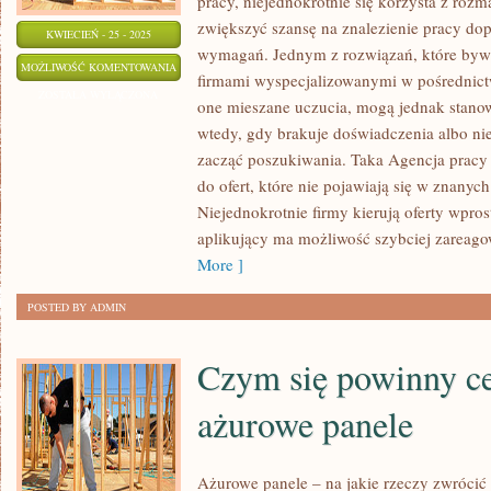
pracy, niejednokrotnie się korzysta z rozm
zwiększyć szansę na znalezienie pracy dop
KWIECIEŃ - 25 - 2025
wymagań. Jednym z rozwiązań, które bywa
CZY
MOŻLIWOŚĆ KOMENTOWANIA
firmami wyspecjalizowanymi w pośrednict
ZA
ZOSTAŁA WYŁĄCZONA
one mieszane uczucia, mogą jednak stano
POMOCĄ
wtedy, gdy brakuje doświadczenia albo nie
AGENCJI
zacząć poszukiwania. Taka Agencja pracy 
PRACY
do ofert, które nie pojawiają się w znanych
MOŻNA
Niejednokrotnie firmy kierują oferty wpros
ZNALEŹĆ
aplikujący ma możliwość szybciej zareago
ZATRUDNIENIE
More ]
POSTED BY ADMIN
Czym się powinny c
ażurowe panele
Ażurowe panele – na jakie rzeczy zwróci