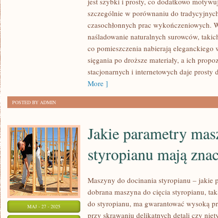
jest szybki i prosty, co dodatkowo motywu
MAJĄ
szczególnie w porównaniu do tradycyjny
WINYLOWE
czasochłonnych prac wykończeniowych. W
PANELE
naśladowanie naturalnych surowców, takic
co pomieszczenia nabierają eleganckiego 
sięgania po droższe materiały, a ich prop
stacjonarnych i internetowych daje prosty
More ]
POSTED BY ADMIN
Jakie parametry mas
styropianu mają zna
Maszyny do docinania styropianu – jakie p
dobrana maszyna do cięcia styropianu, tak
do styropianu, ma gwarantować wysoką pre
MAJ - 27 - 2025
przy skrawaniu delikatnych detali czy nie