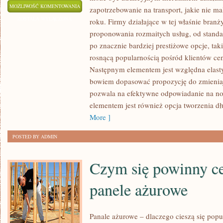
W
MOŻLIWOŚĆ KOMENTOWANIA
zapotrzebowanie na transport, jakie nie m
JAKICH
ZOSTAŁA WYŁĄCZONA
roku. Firmy działające w tej właśnie bran
PRZYPADKACH
proponowania rozmaitych usług, od stan
WARTO
po znacznie bardziej prestiżowe opcje, taki
POMYŚLEĆ
rosnącą popularnością pośród klientów ce
O
Następnym elementem jest względna elast
bowiem dopasować propozycję do zmieniaj
WYNAJMIE
pozwala na efektywne odpowiadanie na no
SAMOCHODU
elementem jest również opcja tworzenia 
Z
More ]
KIEROWCĄ
POSTED BY ADMIN
Czym się powinny c
panele ażurowe
Panale ażurowe – dlaczego cieszą się pop