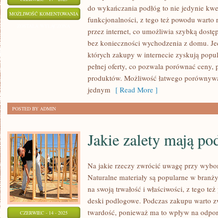
do wykańczania podłóg to nie jedynie kwes
CZEMU
MOŻLIWOŚĆ KOMENTOWANIA
funkcjonalności, z tego też powodu wart
BARLINECKIE
ZOSTAŁA WYŁĄCZONA
przez internet, co umożliwia szybką dost
DESKI
bez konieczności wychodzenia z domu. J
SĄ
których zakupy w internecie zyskują popul
CHĘTNIE
pełnej oferty, co pozwala porównać ceny, 
KUPOWANE
produktów. Możliwość łatwego porównywa
PRZEZ
jednym
[ Read More ]
KLIENTÓW
POSTED BY ADMIN
Jakie zalety mają po
Na jakie rzeczy zwrócić uwagę przy wybo
Naturalne materiały są popularne w branż
na swoją trwałość i właściwości, z tego te
deski podlogowe. Podczas zakupu warto z
twardość, ponieważ ma to wpływ na odpo
CZERWIEC - 14 - 2025