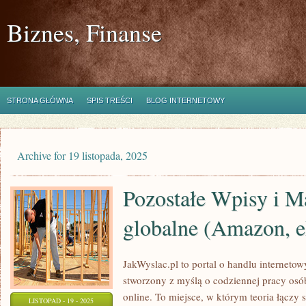
Biznes, Finanse
STRONA GŁÓWNA
SPIS TREŚCI
BLOG INTERNETOWY
Archive for 19 listopada, 2025
Pozostałe Wpisy i M
globalne (Amazon, e
JakWyslac.pl to portal o handlu internetow
stworzony z myślą o codziennej pracy os
online. To miejsce, w którym teoria łączy 
LISTOPAD - 19 - 2025