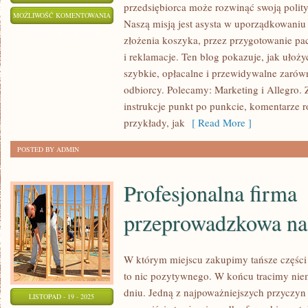
przedsiębiorca może rozwinąć swoją polity
POZOSTAŁE
MOŻLIWOŚĆ KOMENTOWANIA
Naszą misją jest asysta w uporządkowaniu
WPISY
ZOSTAŁA WYŁĄCZONA
złożenia koszyka, przez przygotowanie pac
I
i reklamacje. Ten blog pokazuje, jak ułoży
MARKETPLACE’Y
szybkie, opłacalne i przewidywalne zarówn
GLOBALNE
odbiorcy. Polecamy: Marketing i Allegro. 
(AMAZON,
instrukcje punkt po punkcie, komentarze r
EBAY,
przykłady, jak
[ Read More ]
ETSY)
POSTED BY ADMIN
Profesjonalna firma
przeprowadzkowa na
W którym miejscu zakupimy tańsze części d
to nic pozytywnego. W końcu tracimy nie
dniu. Jedną z najpoważniejszych przyczyn 
LISTOPAD - 19 - 2025