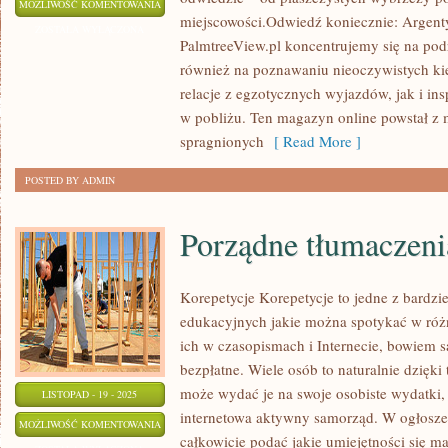
IRLANDIA
MOŻLIWOŚĆ KOMENTOWANIA
miejscowości.Odwiedź koniecznie: Argenty
I
ZOSTAŁA WYŁĄCZONA
PalmtreeView.pl koncentrujemy się na pod
SINGAPUR
również na poznawaniu nieoczywistych ki
relacje z egzotycznych wyjazdów, jak i in
w pobliżu. Ten magazyn online powstał z 
spragnionych
[ Read More ]
POSTED BY ADMIN
Porządne tłumaczeni
Korepetycje Korepetycje to jedne z bardzi
edukacyjnych jakie można spotykać w różn
ich w czasopismach i Internecie, bowiem
bezpłatne. Wiele osób to naturalnie dzięki
może wydać je na swoje osobiste wydatki, 
LISTOPAD - 19 - 2025
internetowa aktywny samorząd. W ogłoszen
PORZĄDNE
MOŻLIWOŚĆ KOMENTOWANIA
całkowicie podać jakie umiejętności się 