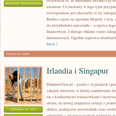
oczywiście to, że nierzadko frezarki czy 
PROFESJONALNA
MOŻLIWOŚĆ KOMENTOWANIA
awariom. Co możemy w tego typu przypa
FIRMA
ZOSTAŁA WYŁĄCZONA
rozwiązaniem jest chociażby to by zakupić 
PRZEPROWADZKOWA
Bardzo często są ogromne kłopoty z tym, 
NA
do przykładowo mieszadła – a oprócz teg
OBSZARZE
finansowym. I dlatego właśnie warto zakup
ŁODZI
internetowych. Ogólnie naprawa obrabiare
More ]
POSTED BY ADMIN
Irlandia i Singapur
PalmtreeView.pl – portal o wyjazdach i p
zakątek internetu, w której zamiłowanie d
się z konkretnymi wskazówkami i motywac
strona, na której znajdziesz relacje z po
słońca, praktyczne przewodniki oraz osobis
LISTOPAD - 19 - 2025
odwiedzić – od piaszczystych wybrzeży p