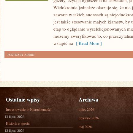
gazety, czytają ogłoszenia na serwisach, ja
KAŻDYM
ZOSTAŁA WYŁĄCZONA
Wielokrotnie jednakże okazuje się, że nie j
MIESZKANIU
zawarte w takich anonsach są niejednokro
ORAZ
jest także stosowanie małych kłamstw, by u
DOMU
etap to oglądanie wyselekcjonowanych mi
ODNAJDZIEMY
możemy zweryfikować to, co przeczytaliś
POMIESZCZENIE
wstąpić na
[ Read More ]
POSTED BY ADMIN
Ostatnie wpisy
Archiwa
Inwestowanie w Nieruchomości
lipiec 2026
13 lipca, 2026
czerwiec 2026
Historia e-sportu
maj 2026
12 lipca, 2026