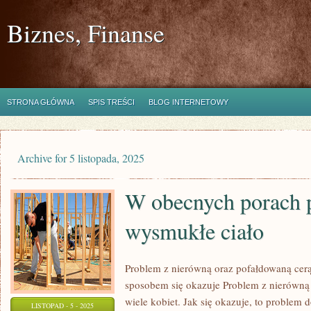
Biznes, Finanse
STRONA GŁÓWNA
SPIS TREŚCI
BLOG INTERNETOWY
Archive for 5 listopada, 2025
W obecnych porach 
wysmukłe ciało
Problem z nierówną oraz pofałdowaną cerą
sposobem się okazuje Problem z nierówną
wiele kobiet. Jak się okazuje, to problem 
LISTOPAD - 5 - 2025