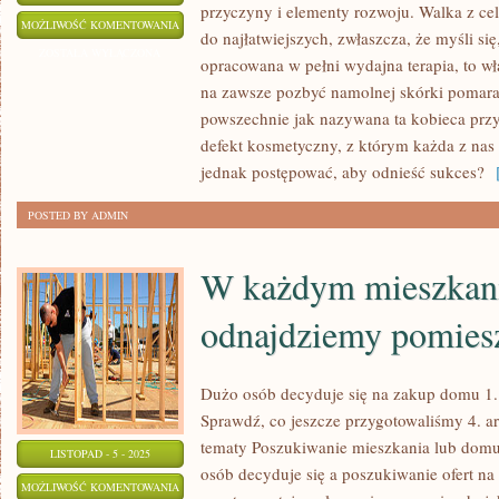
przyczyny i elementy rozwoju. Walka z cel
W
MOŻLIWOŚĆ KOMENTOWANIA
do najłatwiejszych, zwłaszcza, że myśli się
OBECNYCH
ZOSTAŁA WYŁĄCZONA
opracowana w pełni wydajna terapia, to wła
PORACH
na zawsze pozbyć namolnej skórki pomara
PANUJE
powszechnie jak nazywana ta kobieca przyp
MODA
defekt kosmetyczny, z którym każda z nas
NA
jednak postępować, aby odnieść sukces?
[
WYSMUKŁE
POSTED BY ADMIN
CIAŁO
W każdym mieszkan
odnajdziemy pomies
Dużo osób decyduje się na zakup domu 1. 
Sprawdź, co jeszcze przygotowaliśmy 4. a
tematy Poszukiwanie mieszkania lub domu n
LISTOPAD - 5 - 2025
osób decyduje się a poszukiwanie ofert na 
W
MOŻLIWOŚĆ KOMENTOWANIA