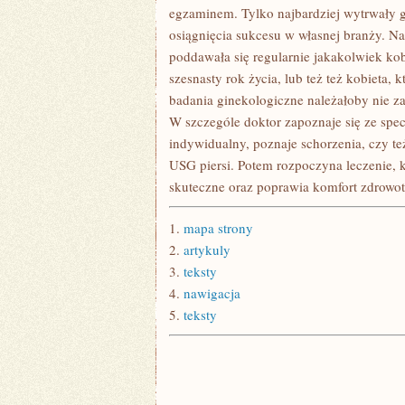
egzaminem. Tylko najbardziej wytrwały 
osiągnięcia sukcesu w własnej branży. N
poddawała się regularnie jakakolwiek kob
szesnasty rok życia, lub też też kobieta, 
badania ginekologiczne należałoby nie za
W szczególe doktor zapoznaje się ze spe
indywidualny, poznaje schorzenia, czy t
USG piersi. Potem rozpoczyna leczenie, 
skuteczne oraz poprawia komfort zdrowotn
1.
mapa strony
2.
artykuly
3.
teksty
4.
nawigacja
5.
teksty