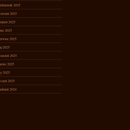
ździernik 2025
zesień 2025
erpień 2025
piec 2025
erwiec 2025
j 2025
iecień 2025
rzec 2025
ty 2025
yczeń 2025
udzień 2024