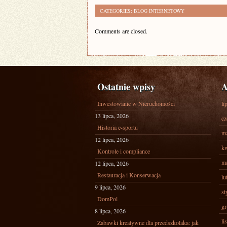
CATEGORIES:
BLOG INTERNETOWY
Comments are closed.
Ostatnie wpisy
A
Inwestowanie w Nieruchomości
li
13 lipca, 2026
cz
Historia e-sportu
ma
12 lipca, 2026
kw
Kontrole i compliance
ma
12 lipca, 2026
Restauracja i Konserwacja
lu
9 lipca, 2026
st
DomPol
gr
8 lipca, 2026
li
Zabawki kreatywne dla przedszkolaka: jak