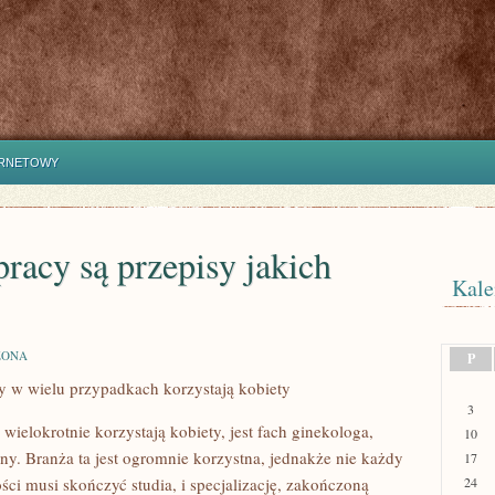
ERNETOWY
acy są przepisy jakich
Kale
ZONA
P
 w wielu przypadkach korzystają kobiety
3
elokrotnie korzystają kobiety, jest fach ginekologa,
10
ny. Branża ta jest ogromnie korzystna, jednakże nie każdy
17
ści musi skończyć studia, i specjalizację, zakończoną
24