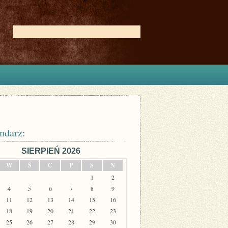
ndarz:
SIERPIEŃ 2026
W
Ś
C
P
S
N
1
2
4
5
6
7
8
9
11
12
13
14
15
16
18
19
20
21
22
23
25
26
27
28
29
30