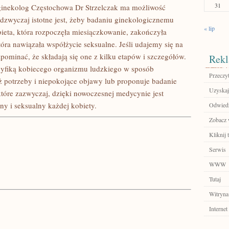
31
ginekolog Częstochowa Dr Strzelczak ma możliwość
adzwyczaj istotne jest, żeby badaniu ginekologicznemu
« lip
ieta, która rozpoczęła miesiączkowanie, zakończyła
która nawiązała współżycie seksualne. Jeśli udajemy się na
pominać, że składają się one z kilku etapów i szczegółów.
Rekl
cyfiką kobiecego organizmu ludzkiego w sposób
Przeczyt
eż potrzeby i niepokojące objawy lub proponuje badanie
Uzyskaj
które zazwyczaj, dzięki nowoczesnej medycynie jest
y i seksualny każdej kobiety.
Odwiedź
Zobacz w
Kliknij 
Serwis
WWW
Tutaj
Witryna
Internet