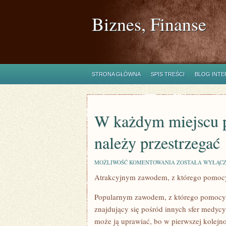
Biznes, Finanse
STRONA GŁÓWNA
SPIS TREŚCI
BLOG INT
W każdym miejscu pr
należy przestrzegać
W
MOŻLIWOŚĆ KOMENTOWANIA
ZOSTAŁA WYŁĄC
KAŻDYM
Atrakcyjnym zawodem, z którego pomocy
MIEJSCU
PRACY
SĄ
Popularnym zawodem, z którego pomocy wi
PRZEPISY
JAKICH
znajdujący się pośród innych sfer medycy
NALEŻY
może ją uprawiać, bo w pierwszej kolejno
PRZESTRZEGAĆ