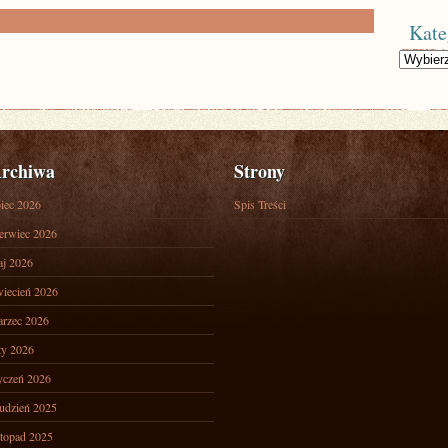
Kate
Kategorie
rchiwa
Strony
piec 2026
Spis Treści
erwiec 2026
j 2026
iecień 2026
rzec 2026
ty 2026
yczeń 2026
udzień 2025
stopad 2025