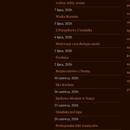
wybrać dobry zestaw
pa
7 lipca, 2026
wr
Wielka Brytania
si
5 lipca, 2026
Z Perspektywy Czytelnika
li
4 lipca, 2026
cz
Motywacja i psychologia sportu
ma
3 lipca, 2026
kw
Świdnica
ma
2 lipca, 2026
Bezpieczeństwo i Normy
lu
30 czerwca, 2026
st
Eko Kuchnia
gr
26 czerwca, 2026
Epokowe Moment w Nauce
23 czerwca, 2026
Składniki pod lupą
20 czerwca, 2026
Profesjonalne triki wizażystów