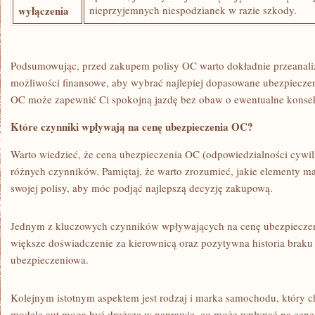
wyłączenia
nieprzyjemnych ⁣niespodzianek ‍w razie szkody.
Podsumowując, przed ⁤zakupem ​polisy‌ OC⁤ warto dokładnie przeanal
⁢możliwości finansowe, aby ‍wybrać ⁣najlepiej dopasowane ubezpieczenie
OC może⁤ zapewnić Ci spokojną jazdę bez obaw​ o ⁣ewentualne konse
Które⁢ czynniki wpływają na cenę ubezpieczenia OC?
Warto wiedzieć,⁤ że​ cena ubezpieczenia OC (odpowiedzialności cywiln
różnych czynników. Pamiętaj, ‌że ‌warto zrozumieć, jakie elementy‌ m
swojej polisy, ​aby móc podjąć najlepszą decyzję zakupową.
Jednym z kluczowych ‌czynników wpływających na cenę ubezpieczenia 
większe doświadczenie ⁤za⁣ kierownicą‍ oraz pozytywna historia braku⁤ 
ubezpieczeniowa.
Kolejnym istotnym aspektem ⁤jest rodzaj‍ i marka samochodu, który ⁢
⁤modele aut mogą być​ droższe ⁣w ‍naprawie, co ⁣może‌ wpłynąć na cenę ⁤p