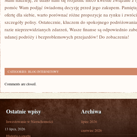
Mam ⁤nadzieję, że udało nam ‌się rozjaśnić⁤ nieco kwestie ⁢związane z⁣
pomóc Wam podjąć świadomą decyzję‌ przed jego zakupem. ‌Pamiętajci
‌ofertę dla siebie, warto porównać różne propozycje ⁤na ​rynku‌ i zwró
szczegóły polisy. Ostatecznie, kluczem do spokojnego podróżowania j
razie nieprzewidzianych zdarzeń,⁤ Wasze finanse są odpowiednio z
udanej ⁤podróży i ⁢bezproblemowych⁣ przejazdów! Do⁢ zobaczenia!
CATEGORIES:
BLOG INTERNETOWY
Comments are closed.
Ostatnie wpisy
Archiwa
Inwestowanie w Nieruchomości
lipiec 2026
13 lipca, 2026
czerwiec 2026
Historia e-sportu