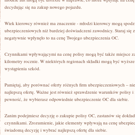
decydując się na zakup nowego ⁣pojazdu.
Wiek kierowcy również ma znaczenie -‍ młodzi‍ kierowcy mogą ⁣spodz
ubezpieczeniowych ‍niż bardziej doświadczeni zawodnicy. Staraj się​ 
negatywnie ‍wpłynęło to na cenę ​Twojego ubezpieczenia OC.
Czynnikami ‍wpływającymi ⁢na cenę polisy mogą​ być także miejsce‌ z
kilometry rocznie. W ‌niektórych regionach​ składki ⁣mogą być‍ wyższe 
wystąpienia szkód.
Pamiętaj, aby porównać oferty⁤ różnych ‌firm ubezpieczeniowych⁢ – nie
​najlepszą ofertę. Ważne jest⁤ również⁤ sprawdzenie warunków polisy i
pewność, ⁤że wybierasz odpowiednie ubezpieczenie ​OC‌ dla siebie.
Zanim podejmiesz decyzję o zakupie polisy OC, zastanów się ​dokła
czynnikami. Zrozumienie, ⁢jakie elementy wpływają ​na cenę ​ubezpiecz
świadomą decyzję ‍i wybrać najlepszą ofertę ‌dla ⁢siebie.