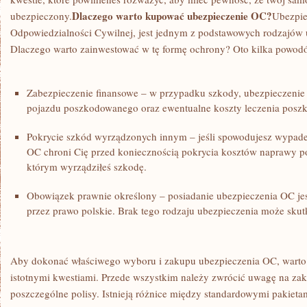
Dlaczego warto⁤ kupować‍ ubezpieczenie OC?
⁤ubezpieczony.
Ubezpiec
Odpowiedzialności ⁣Cywilnej, ‍jest ‍jednym‍ z podstawowych ​rodzajów
Dlaczego warto zainwestować w ⁤tę formę ochrony?‍ Oto kilka powodó
Zabezpieczenie⁤ finansowe – w przypadku szkody, ubezpieczenie
pojazdu poszkodowanego oraz ​ewentualne ⁢koszty leczenia pos
Pokrycie szkód wyrządzonych ‌innym – jeśli ​spowodujesz wypadek
OC chroni ​Cię przed⁢ koniecznością pokrycia⁢ kosztów‍ naprawy p
którym wyrządziłeś⁢ szkodę.
Obowiązek ‌prawnie określony – posiadanie ubezpieczenia OC j
przez prawo ⁢polskie. Brak tego rodzaju ubezpieczenia⁢ może s
Aby​ dokonać właściwego wyboru i zakupu ubezpieczenia OC, warto 
istotnymi kwestiami. Przede wszystkim należy zwrócić uwagę na za
poszczególne polisy. ⁤Istnieją ⁤różnice między standardowymi⁢ pakietam