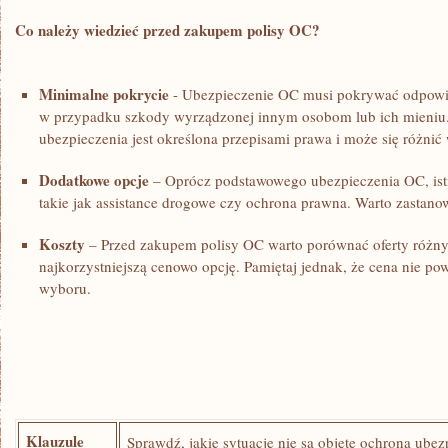
Co należy wiedzieć⁤ przed zakupem polisy​ OC?
Minimalne pokrycie
‌- ‍Ubezpieczenie OC musi pokrywać odpowi
w przypadku szkody wyrządzonej innym osobom lub ich mieniu.
‍ubezpieczenia jest określona⁢ przepisami⁢ prawa i⁤ może się różnić 
Dodatkowe ​opcje
– Oprócz podstawowego ubezpieczenia OC, ⁢istn
takie jak assistance⁣ drogowe czy ochrona prawna. Warto zastanowi
Koszty
– ‌Przed zakupem polisy OC warto ​porównać oferty różnyc
najkorzystniejszą cenowo opcję. Pamiętaj jednak, ⁤że ‍cena nie‍ p
wyboru.
Klauzule
Sprawdź, jakie sytuacje‌ nie są ⁣objęte ochroną‌ ube