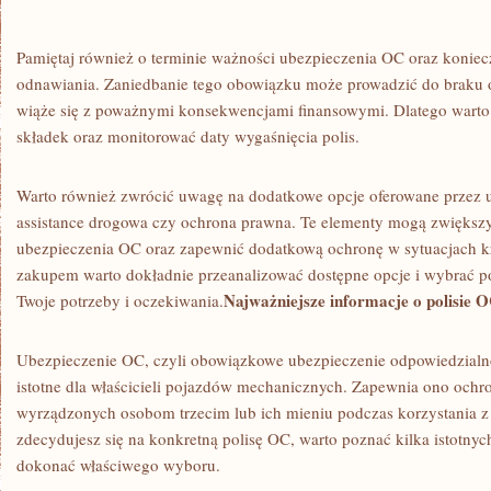
Pamiętaj​ również ⁤o ⁢terminie ważności ubezpieczenia OC⁤ oraz koniec
‌odnawiania. Zaniedbanie tego obowiązku może prowadzić ⁢do braku 
wiąże się ‍z poważnymi ⁤konsekwencjami⁢ finansowymi. ​Dlatego warto
składek⁤ oraz monitorować daty wygaśnięcia polis.
Warto również zwrócić⁤ uwagę‍ na dodatkowe opcje ‌oferowane przez ubez
assistance ​drogowa czy ochrona⁤ prawna. ⁤Te ‍elementy⁣ mogą ‌zwiększ
ubezpieczenia OC⁤ oraz⁢ zapewnić ‌dodatkową⁣ ochronę w sytuacjach k
zakupem warto⁤ dokładnie ‍przeanalizować ⁤dostępne opcje i ⁤wybrać poli
Najważniejsze informacje⁤ o polisie 
Twoje potrzeby i oczekiwania.
Ubezpieczenie ⁢OC, czyli obowiązkowe ‌ubezpieczenie ⁢odpowiedzialnoś
istotne dla⁢ właścicieli pojazdów mechanicznych. Zapewnia ono ochron
wyrządzonych osobom trzecim lub ich mieniu ⁤podczas korzystania z
zdecydujesz ​się ‍na konkretną polisę⁣ OC, warto⁣ poznać kilka istotnyc
dokonać‍ właściwego wyboru.