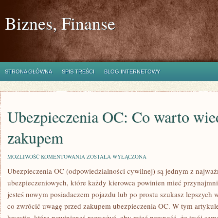
Biznes, Finanse
STRONA GŁÓWNA
SPIS TREŚCI
BLOG INTERNETOWY
Ubezpieczenia OC: Co warto wie
zakupem
UBEZPIECZENIA
MOŻLIWOŚĆ KOMENTOWANIA
ZOSTAŁA WYŁĄCZONA
OC:
Ubezpieczenia OC⁤ (odpowiedzialności cywilnej) są jednym z najwa
CO
WARTO
ubezpieczeniowych, ⁤które każdy kierowca powinien⁤ mieć przynajmni
WIEDZIEĆ
PRZED
‌jesteś ⁢nowym posiadaczem pojazdu‌ lub po prostu⁤ szukasz lepszych w
ZAKUPEM
co zwrócić uwagę ⁣przed ⁤zakupem ubezpieczenia OC. W tym artykul
kwestie, które powinieneś rozważyć, aby mieć pewność, ⁣że ⁣twój samo