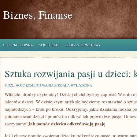
Biznes, Finanse
STRONA GŁÓWNA
SPIS TREŚCI
BLOG INTERNETOWY
Sztuka rozwijania pasji u dzieci:
SZTUKA
MOŻLIWOŚĆ KOMENTOWANIA
ZOSTAŁA WYŁĄCZONA
ROZWIJANIA
Witajcie, drodzy czytelnicy! Dzisiaj chcielibyśmy zaprosić‌ Was do m
PASJI
U
talentów⁣ dzieci. W dzisiejszym artykule będziemy rozmawiać o‍ sztuce
DZIECI:
KROK
najmłodszych – krok po⁤ kroku.⁢ Odkryjemy, ‌jakie​ działania można po
PO
zainteresowań dzieci‌ i pomóc im odkryć ich prawdziwe pasje. Gotowi 
KROKU
Jak pomóc‍ dziecku​ odkryć swoją⁣ pasję
zaczynamy!
Jeśli chcesz pomóc swojemu⁢ dziecku‍ odkryć jego pasję, to warto⁣ pami