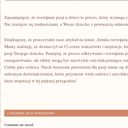
Zapamiętajcie,⁤ że rozwijanie pasji‌ u⁤ dzieci to proces, który wymaga ⁢
Nie zrażajcie się trudnościami,⁢ a Wasze dziecko z pewnością odniesi
Dziękujemy, że ‍przeczytałeś nasz artykuł na temat „Sztuka ⁢rozwijania
Mamy nadzieję,‌ że ⁢dostarczył on‍ Ci cenne ‌wskazówki i ​inspiracje, 
pasji Twojego dziecka. Pamiętaj, że⁣ proces odkrywania ‍i rozwijania ⁣
zaangażowania,​ ale efekty mogą być ​niezwykle satysfakcjonujące‍ zar
Ciebie jako ⁤rodzica. ⁣Niech tworzenie przestrzeni dla pasji‍ stanie⁤ się
radosnym doświadczeniem, które przyniesie wiele ​radości i satysfakc
⁣dużo inspiracji w tej pięknej przygodzie!
CATEGORIES:
BLOG INTERNETOWY
Comments are closed.