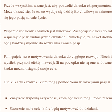
Przede​ wszystkim, ważne jest, aby pozwolić dziecku eksperymentować
Może okazać się, że to, co wydaje się⁢ dziś ‍tylko chwilowym⁤ zaintere
się ‍jego pasją na całe życie.
Wsparcie⁢ rodziców i ⁤bliskich ⁢jest kluczowe. Zachęcajcie dzieci⁢ do rob
wspierajcie je w trudniejszych⁢ chwilach. Pamiętajcie, że ⁣nawet drobn
będą‌ bardziej skłonne do rozwijania swoich ⁢pasji.
Pamiętajcie też o motywowaniu dziecka do⁢ ciągłego rozwoju. Niech
wysiłek przynosi efekty, nawet jeśli na początku nie​ są one ⁣widoczne
kroku ‍można osiągnąć swoje cele.
Oto ‍kilka ⁤wskazówek,‌ które mogą pomóc Wam ⁣w ⁢rozwijaniu pasji⁢ 
Znajdźcie wspólną aktywność, ‍którą będziecie⁤ mogli robić⁤ razem
Stworzcie małe cele, które będą motywować do działania.