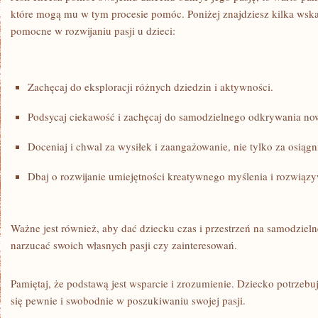
które mogą ⁤mu ‍w tym procesie pomóc. ​Poniżej znajdziesz kilka wsk
pomocne w rozwijaniu⁣ pasji⁣ u dzieci:
Zachęcaj do ‍eksploracji różnych ⁣dziedzin i ⁤aktywności.
Podsycaj⁢ ciekawość ‍i zachęcaj‌ do samodzielnego ⁣odkrywania no
Doceniaj i chwal ‍za‌ wysiłek ⁢i zaangażowanie, ⁣nie tylko za ‍osiągn
Dbaj o ⁤rozwijanie ⁣umiejętności ⁣kreatywnego myślenia ​i rozwią
Ważne ⁢jest również, aby dać ⁢dziecku czas i przestrzeń​ na samodzieln
narzucać swoich własnych pasji czy zainteresowań.
Pamiętaj, że podstawą⁣ jest ‍wsparcie i zrozumienie. Dziecko potrzeb
się ⁣pewnie i​ swobodnie ⁢w⁤ poszukiwaniu⁣ swojej pasji.