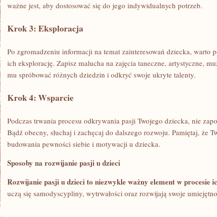
‍ważne jest, aby dostosować się do ‌jego indywidualnych potrzeb.
Krok 3: ‌Eksploracja
Po zgromadzeniu ‍informacji na temat zainteresowań dziecka, warto p
ich eksplorację. Zapisz ⁣malucha na zajęcia ‍taneczne, artystyczne, muz
mu spróbować różnych dziedzin i odkryć swoje ukryte talenty.
Krok 4:​ Wsparcie
Podczas ​trwania ‍procesu odkrywania pasji Twojego dziecka, nie‍ zap
Bądź obecny, słuchaj​ i zachęcaj‍ do dalszego rozwoju. Pamiętaj, że ‌T
budowania pewności ⁣siebie i motywacji u dziecka.
Sposoby na rozwijanie ⁢pasji ‍u dzieci
Rozwijanie pasji u dzieci to niezwykle ważny element w procesie ic
uczą ⁢się samodyscypliny,⁢ wytrwałości oraz rozwijają swoje umiejętno