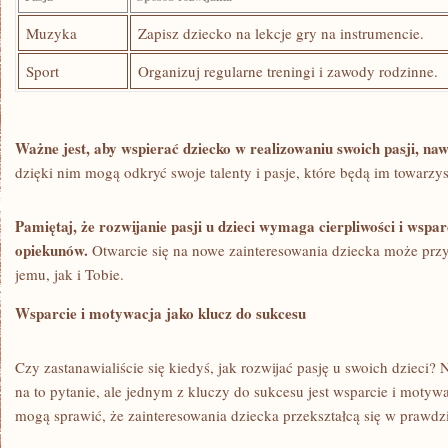
Muzyka
Zapisz dziecko na⁢ lekcje ‍gry na instrumencie.
Sport
Organizuj regularne treningi i zawody rodzinne.
Ważne jest, ‌aby wspierać ​dziecko ⁤w⁣ realizowaniu ‌swoich pasji, nawet
dzięki nim mogą ​odkryć swoje ‌talenty i pasje, ‍które⁤ będą im towarzysz
Pamiętaj, że ​rozwijanie ​pasji ‍u‌ dzieci wymaga cierpliwości i wspa
opiekunów.
​Otwarcie ⁢się na ⁢nowe zainteresowania dziecka może ​przy
jemu, ⁢jak ‌i⁣ Tobie.
Wsparcie i motywacja jako klucz⁣ do ⁤sukcesu
Czy zastanawialiście się ⁢kiedyś, jak⁤ rozwijać pasję u ‌swoich dzieci?
na⁢ to pytanie, ale jednym z kluczy ⁤do sukcesu jest wsparcie ⁣i motywa
mogą ‍sprawić, ​że zainteresowania dziecka przekształcą się w prawdz