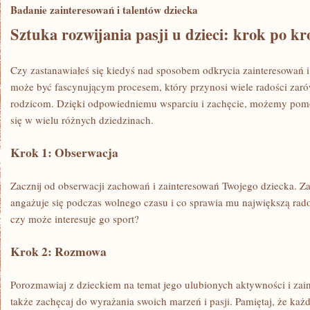
Badanie zainteresowań i talentów dziecka
Sztuka rozwijania​ pasji ⁤u dzieci: krok po⁢ k
Czy zastanawiałeś się kiedyś ​nad sposobem odkrycia​ zainteresowań i
może⁢ być‌ fascynującym ⁢procesem, który⁣ przynosi ⁤wiele radości zar
⁤rodzicom.⁣ Dzięki odpowiedniemu⁢ wsparciu‌ i⁤ zachęcie, możemy po
się w wielu‍ różnych ‍dziedzinach.
Krok 1:⁢ Obserwacja
Zacznij⁢ od obserwacji zachowań i zainteresowań ⁣Twojego dziecka. Za
angażuje się ‌podczas wolnego ​czasu i co sprawia mu największą rado
czy ⁤może interesuje go sport?
Krok 2: Rozmowa
Porozmawiaj ‌z dzieckiem​ na temat ⁤jego ulubionych⁣ aktywności i ‌za
także zachęcaj do wyrażania swoich marzeń i pasji. Pamiętaj, że każd