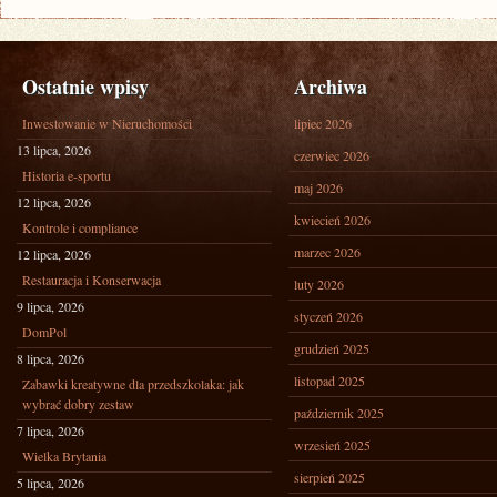
Ostatnie wpisy
Archiwa
Inwestowanie w Nieruchomości
lipiec 2026
13 lipca, 2026
czerwiec 2026
Historia e-sportu
maj 2026
12 lipca, 2026
kwiecień 2026
Kontrole i compliance
marzec 2026
12 lipca, 2026
Restauracja i Konserwacja
luty 2026
9 lipca, 2026
styczeń 2026
DomPol
grudzień 2025
8 lipca, 2026
listopad 2025
Zabawki kreatywne dla przedszkolaka: jak
wybrać dobry zestaw
październik 2025
7 lipca, 2026
wrzesień 2025
Wielka Brytania
sierpień 2025
5 lipca, 2026