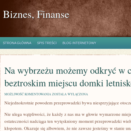
Biznes, Finanse
STRONA GŁÓWNA
SPIS TREŚCI
BLOG INTERNETOWY
Na wybrzeżu możemy odkryć w c
beztroskim miejscu domki letnis
NA
MOŻLIWOŚĆ KOMENTOWANIA
ZOSTAŁA WYŁĄCZONA
WYBRZEŻU
Niejednokrotnie powodem przeprowadzki bywa niesprzyjające otocz
MOŻEMY
ODKRYĆ
W
Nie ulega wątpliwości, że każdy z nas ma w głowie wymarzone miej
CICHYM
I
ostateczności nadciąga ten wytęskniony moment przeprowadzki wielu
BEZTROSKIM
kłopotem. Okazuje się albowiem, że nie zawsze jesteśmy w stanie un
MIEJSCU