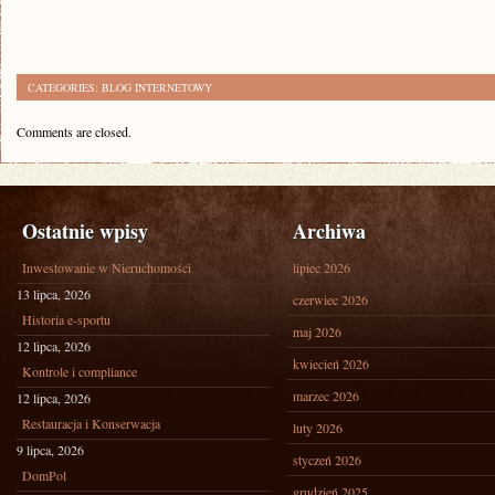
CATEGORIES:
BLOG INTERNETOWY
Comments are closed.
Ostatnie wpisy
Archiwa
Inwestowanie w Nieruchomości
lipiec 2026
13 lipca, 2026
czerwiec 2026
Historia e-sportu
maj 2026
12 lipca, 2026
kwiecień 2026
Kontrole i compliance
marzec 2026
12 lipca, 2026
Restauracja i Konserwacja
luty 2026
9 lipca, 2026
styczeń 2026
DomPol
grudzień 2025