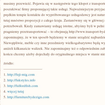
DOMKI
musimy przewieźć. Pojawia się w następstwie tego kłopot z transpo
LETNISKOWE
poszukiwać firmy proponującej takie usługi. Najważniejszym przyja
prędkim tempie kontaktu do wypróbowanego usługodawcy jest natura
tutaj mnóstwo propozycji z całego kraju. Zastanówmy się w głównej
potrzebowali. Kiedy zamawiamy usługę istotne, abyśmy byli w pełn
pragniemy przetransportować – to obejmują http://www.transport-byd
zapominajmy, że w ten sposób będziemy w stanie urządzić najbardzi
Niewątpliwie, meble czy inne przedmioty wielkogabarytowe będą 
aniżeli kilkanaście walizek. Nie zapominajmy też o odpowiednim za
końcu chcemy ażeby dojechały do oryginalnego miejsca w stanie ni
źródło:
———————————
1.
http://fuji-mig.com
2.
http://fukstyles.info
3.
http://fulfordfish.com
4.
więcej tutaj
5.
http://furniturebydezign.com