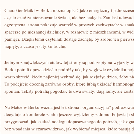
Charakter Matki w Berku można opisać jako energiczny i jednocześn
często czuć zainteresowanie świata, ale bez nadęcia. Zamiast udowad
egzotyczna, strona pokazuje wartość w prostych zachwytach: w smak
spacerze po nieznanej dzielnicy, w rozmowie z mieszkańcami, w wido
pamięci. Dzięki temu czytelnik dostaje zachętę, by zrobić ten pierwsz
napięty, a czasu jest tylko trochę.
Jednym z największych atutów tej strony są podszepty na wyjazdy w
Berku potrafi opowiedzieć o podróży tak, by w głowie czytelnika poja
warto skręcić, kiedy najlepiej wybrać się, jak rozłożyć dzień, żeby 
To podejście docenią zarówno osoby, które lubią układać harmonogram
spontan. Teksty potrafią pogodzić te dwa światy: dają ramy, ale zost
Na Matce w Berku ważna jest też strona „organizacyjna” podróżowani
decyduje o komforcie zanim jeszcze wyjdziemy z domu. Pojawiają s
przygotowań: jak szukać noclegu dopasowanego do potrzeb, jak ogarni
bez wpadania w czarnowidztwo, jak wybierać miejsca, które pasują 