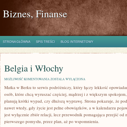
Biznes, Finanse
STRONA GŁÓWNA
SPIS TREŚCI
BLOG INTERNETOWY
Belgia i Włochy
BELGIA
MOŻLIWOŚĆ KOMENTOWANIA
ZOSTAŁA WYŁĄCZONA
I
Matka w Berku to serwis podróżniczy, który łączy lekkość opowiadan
WŁOCHY
osób, które chcą wyruszać częściej, mądrzej i z większym spokojem, 
planują krótki wypad, czy dłuższą wyprawę. Strona pokazuje, że po
nawet wtedy, gdy życie jest pełne obowiązków, a w kalendarzu pojaw
jest wyłącznie zbiór relacji, lecz przewodnik pomagająca przejść od 
pierwszego pomysłu, przez plan, aż po wspomnienia.