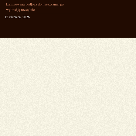
Laminowana podłoga do mieszkania: jak
wybrać ją rozsądnie
12 czerwca, 2026