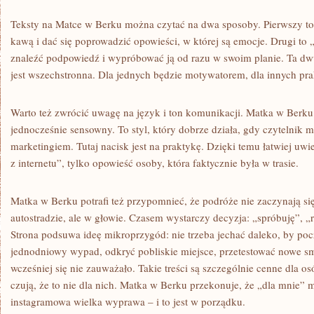
Teksty na Matce w Berku można czytać na dwa sposoby. Pierwszy to 
kawą i dać się poprowadzić opowieści, w której są emocje. Drugi to
znaleźć podpowiedź i wypróbować ją od razu w swoim planie. Ta dwu
jest wszechstronna. Dla jednych będzie motywatorem, dla innych p
Warto też zwrócić uwagę na język i ton komunikacji. Matka w Berku
jednocześnie sensowny. To styl, który dobrze działa, gdy czytelnik
marketingiem. Tutaj nacisk jest na praktykę. Dzięki temu łatwiej uwie
z internetu”, tylko opowieść osoby, która faktycznie była w trasie.
Matka w Berku potrafi też przypomnieć, że podróże nie zaczynają si
autostradzie, ale w głowie. Czasem wystarczy decyzja: „spróbuję”, „
Strona podsuwa ideę mikroprzygód: nie trzeba jechać daleko, by poc
jednodniowy wypad, odkryć pobliskie miejsce, przetestować nowe smak
wcześniej się nie zauważało. Takie treści są szczególnie cenne dla o
czują, że to nie dla nich. Matka w Berku przekonuje, że „dla mnie” 
instagramowa wielka wyprawa – i to jest w porządku.