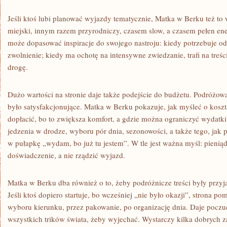
Jeśli ktoś lubi planować wyjazdy tematycznie, Matka w Berku też to
miejski, innym razem przyrodniczy, czasem slow, a czasem pełen ener
może dopasować inspiracje do swojego nastroju: kiedy potrzebuje o
zwolnienie; kiedy ma ochotę na intensywne zwiedzanie, trafi na treśc
drogę.
Dużo wartości na stronie daje także podejście do budżetu. Podróżowa
było satysfakcjonujące. Matka w Berku pokazuje, jak myśleć o koszt
dopłacić, bo to zwiększa komfort, a gdzie można ograniczyć wydatki.
jedzenia w drodze, wyboru pór dnia, sezonowości, a także tego, jak 
w pułapkę „wydam, bo już tu jestem”. W tle jest ważna myśl: pienią
doświadczenie, a nie rządzić wyjazd.
Matka w Berku dba również o to, żeby podróżnicze treści były przyj
Jeśli ktoś dopiero startuje, bo wcześniej „nie było okazji”, strona p
wyboru kierunku, przez pakowanie, po organizację dnia. Daje poczuc
wszystkich trików świata, żeby wyjechać. Wystarczy kilka dobrych z