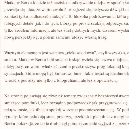
Matka w Berku kładzie też nacisk na odkrywanie miejsc w sposób ś
przewija się idea, że warto zwolnić, rozejrzeć się, usłyszeć dźwięki 
zamiast tylko „odhaczać atrakcje”. To filozofia podróżowania, która
lubiących detale, jak i do tych, którzy po prostu szukają odpoczynku.
tylko źródłem informacji, ale też strefą dobrych myśli. Czasem wysta
nową perspektywę, a potem samemu ułożyć własną trasę.
Ważnym elementem jest warstwa „ciekawostkowa”, czyli wszystko, c
smaku. Matka w Berku lubi smaczki: skąd wzięła się nazwa miejsca,
nietypowy, co warto wiedzieć, zanim przekroczysz próg lokalnej kna
sytuacjach, które mogą być kulturowo inne. Takie treści są idealne dl
wrócić z podróży nie tylko z fotografiami, ale też z opowieścią.
Na stronie pojawiają się również tematy związane z bezpieczeństwem
straszące poradniki, lecz rozsądne podpowiedzi: jak przygotować si
ręką w trasie, jak dbać o spokój w czasie przemieszczania się. W po
rytuały, które redukują stres: przerwy, przekąski, plan dnia z marg
Berku pokazuje, że takie drobiazgi potrafią zmienić wyjazd z „przet