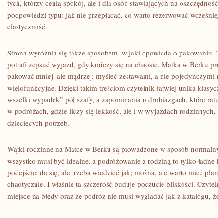
tych, którzy cenią spokój, ale i dla osób stawiających na oszczędnoś
podpowiedzi typu: jak nie przepłacać, co warto rezerwować wcześniej,
elastyczność.
Strona wyróżnia się także sposobem, w jaki opowiada o pakowaniu. T
potrafi zepsuć wyjazd, gdy kończy się na chaosie. Matka w Berku pr
pakować mniej, ale mądrzej; myśleć zestawami, a nie pojedynczymi 
wielofunkcyjne. Dzięki takim treściom czytelnik łatwiej unika klasy
wszelki wypadek” pół szafy, a zapominania o drobiazgach, które rat
w podróżach, gdzie liczy się lekkość, ale i w wyjazdach rodzinnych,
dziecięcych potrzeb.
Wątki rodzinne na Matce w Berku są prowadzone w sposób normalny. 
wszystko musi być idealne, a podróżowanie z rodziną to tylko ładne k
podejście: da się, ale trzeba wiedzieć jak; można, ale warto mieć pl
chaotycznie. I właśnie ta szczerość buduje poczucie bliskości. Czyteln
miejsce na błędy oraz że podróż nie musi wyglądać jak z katalogu, ż