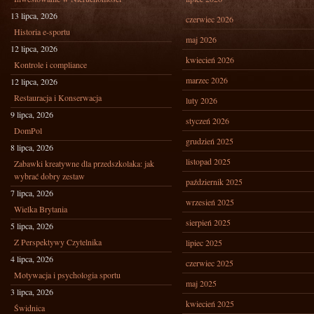
13 lipca, 2026
czerwiec 2026
Historia e-sportu
maj 2026
12 lipca, 2026
kwiecień 2026
Kontrole i compliance
marzec 2026
12 lipca, 2026
Restauracja i Konserwacja
luty 2026
9 lipca, 2026
styczeń 2026
DomPol
grudzień 2025
8 lipca, 2026
listopad 2025
Zabawki kreatywne dla przedszkolaka: jak
wybrać dobry zestaw
październik 2025
7 lipca, 2026
wrzesień 2025
Wielka Brytania
sierpień 2025
5 lipca, 2026
Z Perspektywy Czytelnika
lipiec 2025
4 lipca, 2026
czerwiec 2025
Motywacja i psychologia sportu
maj 2025
3 lipca, 2026
kwiecień 2025
Świdnica