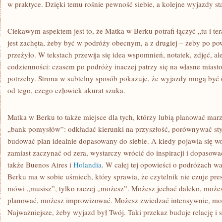
w praktyce. Dzięki temu rośnie pewność siebie, a kolejne wyjazdy staj
Ciekawym aspektem jest to, że Matka w Berku potrafi łączyć „tu i ter
jest zachęta, żeby być w podróży obecnym, a z drugiej – żeby po pow
przeżyło. W tekstach przewija się idea wspomnień, notatek, zdjęć, a
codzienności: czasem po podróży inaczej patrzy się na własne miasto
potrzeby. Strona w subtelny sposób pokazuje, że wyjazdy mogą być
od tego, czego człowiek akurat szuka.
Matka w Berku to także miejsce dla tych, którzy lubią planować mar
„bank pomysłów”: odkładać kierunki na przyszłość, porównywać sty
budować plan idealnie dopasowany do siebie. A kiedy pojawia się w
zamiast zaczynać od zera, wystarczy wrócić do inspiracji i dopasowa
także Buenos Aires i
Holandia
. W całej tej opowieści o podróżach wa
Berku ma w sobie uśmiech, który sprawia, że czytelnik nie czuje presji
mówi „musisz”, tylko raczej „możesz”. Możesz jechać daleko, możes
planować, możesz improwizować. Możesz zwiedzać intensywnie, m
Najważniejsze, żeby wyjazd był Twój. Taki przekaz buduje relację i sp