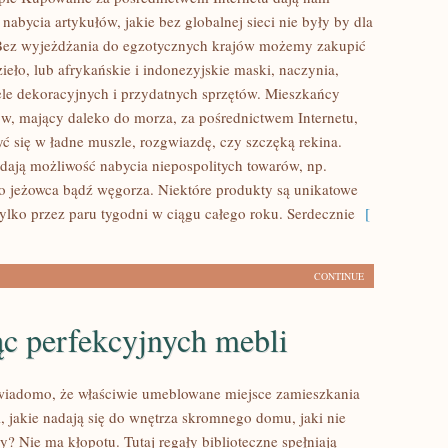
nabycia artykułów, jakie bez globalnej sieci nie były by dla
 Bez wyjeżdżania do egzotycznych krajów możemy zakupić
ieło, lub afrykańskie i indonezyjskie maski, naczynia,
iele dekoracyjnych i przydatnych sprzętów. Mieszkańcy
ów, mający daleko do morza, za pośrednictwem Internetu,
ć się w ładne muszle, rozgwiazdę, czy szczęką rekina.
adają możliwość nabycia niepospolitych towarów, np.
 jeżowca bądź węgorza. Niektóre produkty są unikatowe
tylko przez paru tygodni w ciągu całego roku. Serdecznie
[
CONTINUE
c perfekcyjnych mebli
 wiadomo, że właściwie umeblowane miejsce zamieszkania
 jakie nadają się do wnętrza skromnego domu, jaki nie
y? Nie ma kłopotu. Tutaj regały biblioteczne spełniają