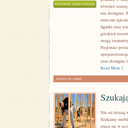
JEST
MOŻLIWOŚĆ KOMENTOWANIA
również szansę 
TO
ZOSTAŁA WYŁĄCZONA
nas dostępne.
NAJPOPULARNIEJSZA
etniczne rękodz
BŁAHOSTKA,
figurki oraz w
KTÓRA
górskich teren
DOTYCHCZAS
mogą zaopatrzy
Pasjonaci posi
POJAWIŁA
spreparowanego
SIĘ
oraz dostępne 
NA
Read More ]
PÓŁKACH
W
POSTED BY ADMIN
PUNKCIE
SPRZEDAŻY
Szukają
Nie od dzisiaj
Szukamy mebli,
rzuca się w ocz