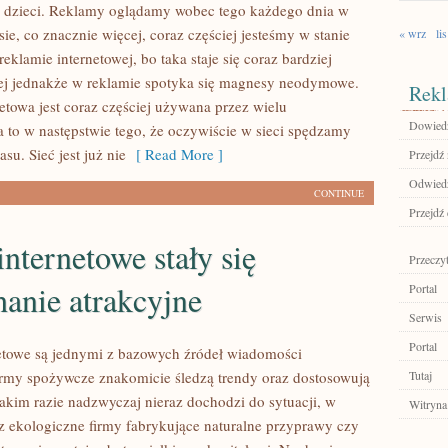
 dzieci. Reklamy oglądamy wobec tego każdego dnia w
asie, co znacznie więcej, coraz częściej jesteśmy w stanie
« wrz
lis
eklamie internetowej, bo taka staje się coraz bardziej
ej jednakże w reklamie spotyka się magnesy neodymowe.
Rekl
etowa jest coraz częściej używana przez wielu
Dowiedz 
 to w następstwie tego, że oczywiście w sieci spędzamy
su. Sieć jest już nie
[ Read More ]
Przejdź 
Odwiedź 
CONTINUE
Przejdź
internetowe stały się
Przeczyt
hanie atrakcyjne
Portal
Serwis
Portal
etowe są jednymi z bazowych źródeł wiadomości
rmy spożywcze znakomicie śledzą trendy oraz dostosowują
Tutaj
takim razie nadzwyczaj nieraz dochodzi do sytuacji, w
Witryna
az ekologiczne firmy fabrykujące naturalne przyprawy czy