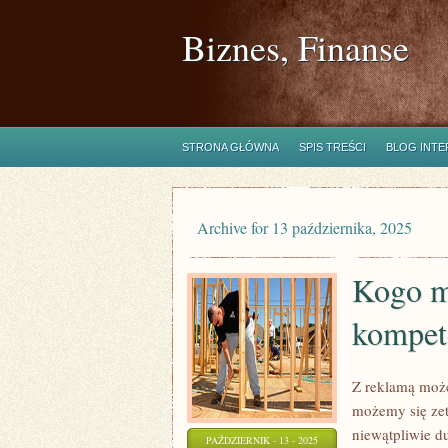
Biznes, Finanse
STRONA GŁÓWNA
SPIS TREŚCI
BLOG INT
Archive for 13 października, 2025
Kogo m
kompet
Z reklamą może
możemy się zet
niewątpliwie d
PAŹDZIERNIK - 13 - 2025