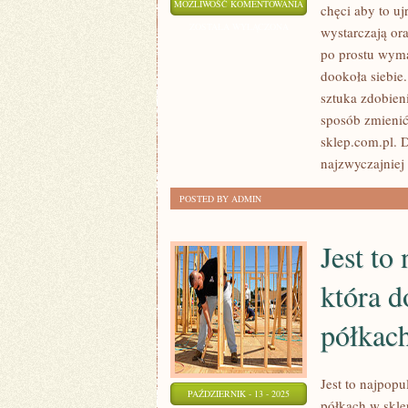
SZTUKA
MOŻLIWOŚĆ KOMENTOWANIA
chęci aby to u
W
ZOSTAŁA WYŁĄCZONA
wystarczają or
NOWOCZESNYM
po prostu wyma
POJĘCIU
dookoła siebie
NIEZMIERNIE
sztuka zdobieni
KONKRETNIE
sposób zmienić
sklep.com.pl. 
ZOSTAJE
najzwyczajniej 
ZAPREZENTOWANA
POSTED BY ADMIN
Jest to
która d
półkac
Jest to najpopu
PAŹDZIERNIK - 13 - 2025
półkach w skle