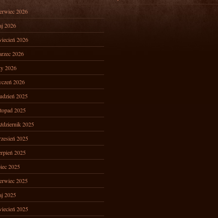
erwiec 2026
j 2026
iecień 2026
rzec 2026
ty 2026
yczeń 2026
udzień 2025
stopad 2025
ździernik 2025
zesień 2025
erpień 2025
piec 2025
erwiec 2025
j 2025
iecień 2025