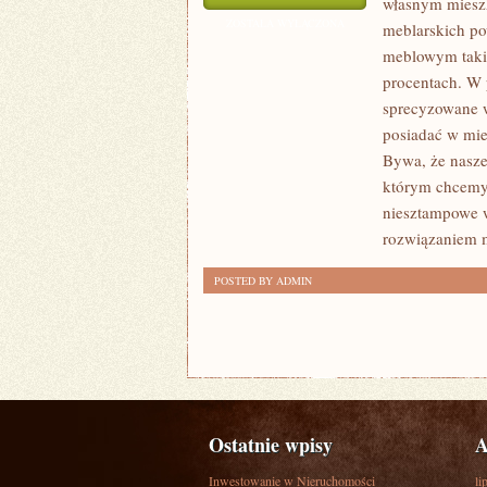
własnym mieszk
POSIADA
ZOSTAŁA WYŁĄCZONA
meblarskich po
RÓŻNE
meblowym taki
WYOBRAŻENIE
procentach. W 
TRAKTUJĄCE
sprecyzowane w
ARANŻACJI
posiadać w mie
Bywa, że nasze
WNĘTRZ
którym chcemy
WE
niesztampowe 
WŁASNYM
rozwiązaniem m
MIESZKANIA
POSTED BY ADMIN
Ostatnie wpisy
A
Inwestowanie w Nieruchomości
li