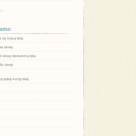
 »
ama:
się więcej tutaj
na stronę
stronę internetową tutaj
 do strony
aj pełną wersję tutaj