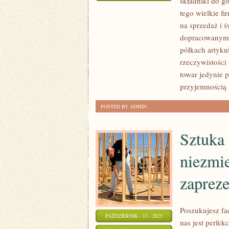
składniki do g
INTERNETOWE
ZOSTAŁA WYŁĄCZONA
tego wielkie f
STAŁY
na sprzedaż i
SIĘ
dopracowanym m
NIESŁYCHANIE
półkach artykuł
ATRAKCYJNE
rzeczywistości
towar jedynie 
przyjemnością
POSTED BY ADMIN
Sztuka
niezmie
zaprez
Poszukujesz fac
PAŹDZIERNIK - 13 - 2025
nas jest perfe