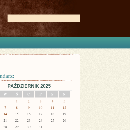
ndarz:
PAŹDZIERNIK 2025
W
Ś
C
P
S
N
1
2
3
4
5
7
8
9
10
11
12
14
15
16
17
18
19
21
22
23
24
25
26
28
29
30
31