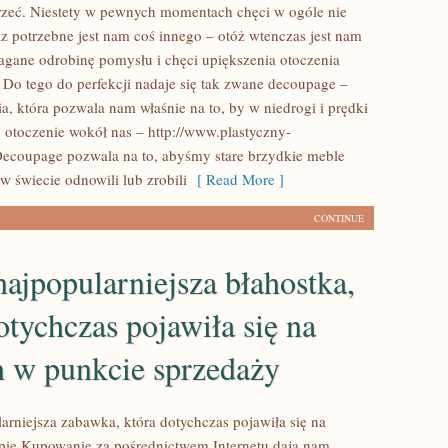
jrzeć. Niestety w pewnych momentach chęci w ogóle nie
az potrzebne jest nam coś innego – otóż wtenczas jest nam
gane odrobinę pomysłu i chęci upiększenia otoczenia
. Do tego do perfekcji nadaje się tak zwane decoupage –
a, która pozwala nam właśnie na to, by w niedrogi i prędki
 otoczenie wokół nas – http://www.plastyczny-
Decoupage pozwala na to, abyśmy stare brzydkie meble
w świecie odnowili lub zrobili
[ Read More ]
CONTINUE
 najpopularniejsza błahostka,
otychczas pojawiła się na
h w punkcie sprzedaży
larniejsza zabawka, która dotychczas pojawiła się na
pie Kupowanie za pośrednictwem Internetu dają nam