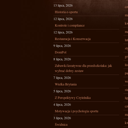
13 lipca, 2026
cz
Historia e-sportu
ma
12 lipca, 2026
kw
Kontrole i compliance
ma
12 lipca, 2026
Restauracja i Konserwacja
lu
9 lipca, 2026
st
DomPol
gr
8 lipca, 2026
li
Zabawki kreatywne dla przedszkolaka: jak
wybrać dobry zestaw
pa
7 lipca, 2026
wr
Wielka Brytania
si
5 lipca, 2026
Z Perspektywy Czytelnika
li
4 lipca, 2026
cz
Motywacja i psychologia sportu
ma
3 lipca, 2026
kw
Świdnica