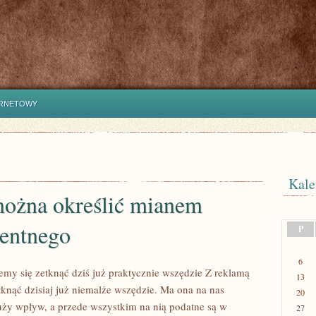
ERNETOWY
Kale
ożna określić mianem
entnego
P
6
my się zetknąć dziś już praktycznie wszędzie Z reklamą
13
knąć dzisiaj już niemalże wszędzie. Ma ona na nas
20
uży wpływ, a przede wszystkim na nią podatne są w
27