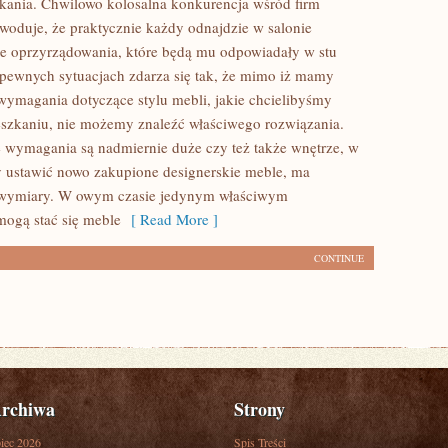
ania. Chwilowo kolosalna konkurencja wśród firm
woduje, że praktycznie każdy odnajdzie w salonie
e oprzyrządowania, które będą mu odpowiadały w stu
pewnych sytuacjach zdarza się tak, że mimo iż mamy
ymagania dotyczące stylu mebli, jakie chcielibyśmy
szkaniu, nie możemy znaleźć właściwego rozwiązania.
 wymagania są nadmiernie duże czy też także wnętrze, w
 ustawić nowo zakupione designerskie meble, ma
wymiary. W owym czasie jedynym właściwym
ogą stać się meble
[ Read More ]
CONTINUE
rchiwa
Strony
piec 2026
Spis Treści