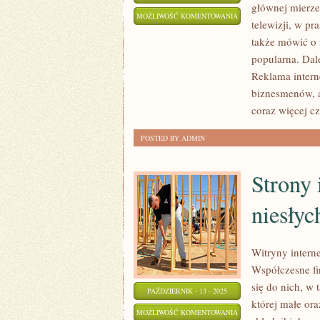
głównej mierze
KOGO
MOŻLIWOŚĆ KOMENTOWANIA
telewizji, w pr
MOŻNA
ZOSTAŁA WYŁĄCZONA
także mówić o r
OKREŚLIĆ
popularna. Dal
MIANEM
Reklama intern
KOMPETENTNEGO
biznesmenów, a
coraz więcej cza
POSTED BY ADMIN
Strony 
niesłyc
Witryny intern
Współczesne fi
się do nich, w 
PAŹDZIERNIK - 13 - 2025
której małe or
STRONY
MOŻLIWOŚĆ KOMENTOWANIA