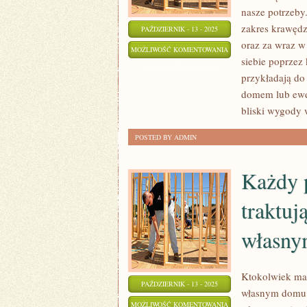
nasze potrzeby
zakres krawędz
PAŹDZIERNIK - 13 - 2025
oraz za wraz w
SZUKAJĄC
MOŻLIWOŚĆ KOMENTOWANIA
siebie poprzez
PERFEKCYJNYCH
ZOSTAŁA WYŁĄCZONA
przykładają do 
MEBLI
domem lub ewen
bliski wygody 
POSTED BY ADMIN
Każdy 
traktuj
własny
Ktokolwiek ma
PAŹDZIERNIK - 13 - 2025
własnym domu K
KAŻDY
MOŻLIWOŚĆ KOMENTOWANIA