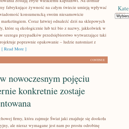
otowania zostają zbyte wielkiemu kapitałowi. Na domiar
irmy fabrykujące żywność na całym świecie umieją wpływać
Kate
 świadomość konsumencką swoim niesamowicie
Kategorie
arketingiem. Coraz łatwiej odnaleźć dziś na sklepowych
y, które są ekologicznie lub też bio z nazwy, jakkolwiek w
 w szeregu przypadków przedsiębiorstwo wytwarzające taki
projektuje poprawnie opakowanie – ludzie natomiast z
[ Read More ]
CONTINUE
 w nowoczesnym pojęciu
rnie konkretnie zostaje
entowana
howej firmy, która zajmuje Świat jaki znajduje się dookoła
kcyjny, ale nieraz wymagane jest nam po prostu odrobinę