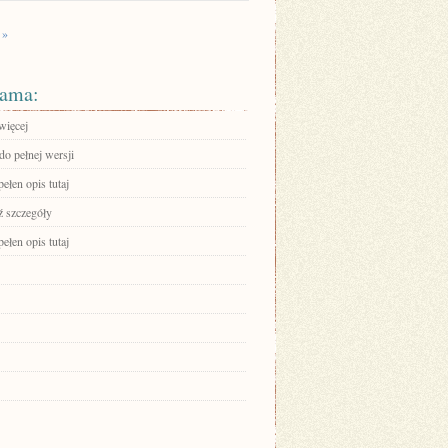
 »
ama:
więcej
do pełnej wersji
ełen opis tutaj
 szczegóły
ełen opis tutaj