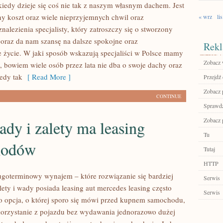
iedy dzieje się coś nie tak z naszym własnym dachem. Jest
tny koszt oraz wiele nieprzyjemnych chwil oraz
« wrz
lis
alezienia specjalisty, który zatroszczy się o stworzony
 oraz da nam szansę na dalsze spokojne oraz
Rekl
życie. W jaki sposób wskazują specjaliści w Polsce mamy
Zobacz 
, bowiem wiele osób przez lata nie dba o swoje dachy oraz
edy tak
[ Read More ]
Przejdź 
Zobacz p
CONTINUE
Sprawdź
Zobacz p
ady i zalety ma leasing
Tu
hodów
Tutaj
HTTP
ugoterminowy wynajem – które rozwiązanie się bardziej
Serwis
lety i wady posiada leasing aut mercedes leasing często
Serwis
ko opcja, o której sporo się mówi przed kupnem samochodu,
orzystanie z pojazdu bez wydawania jednorazowo dużej