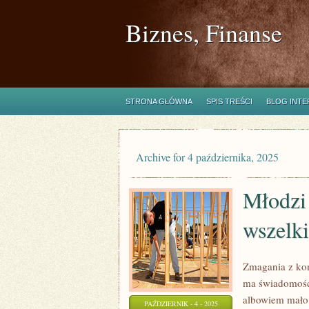
Biznes, Finanse
STRONA GŁÓWNA
SPIS TREŚCI
BLOG INT
Archive for 4 października, 2025
Młodzi 
wszelki
Zmagania z kom
ma świadomość
albowiem mało 
PAŹDZIERNIK - 4 - 2025