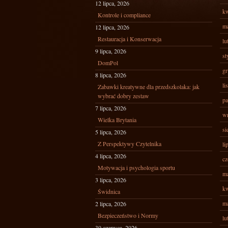
12 lipca, 2026
kw
Kontrole i compliance
ma
12 lipca, 2026
Restauracja i Konserwacja
lu
9 lipca, 2026
st
DomPol
gr
8 lipca, 2026
li
Zabawki kreatywne dla przedszkolaka: jak
wybrać dobry zestaw
pa
7 lipca, 2026
wr
Wielka Brytania
si
5 lipca, 2026
Z Perspektywy Czytelnika
li
4 lipca, 2026
cz
Motywacja i psychologia sportu
ma
3 lipca, 2026
kw
Świdnica
ma
2 lipca, 2026
Bezpieczeństwo i Normy
lu
30 czerwca, 2026