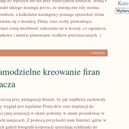
tęp do lepszych aut niż przy tradycyjnym kredycie. Jedną z
Kate
let takiego leasingu jest to, że miesięczne raty można
Kategorie
udżetu, a kalkulator leasingowy pomaga sprawdzić różne
ienia się z doradcą. Firmy oraz osoby prowadzące
nież cenią możliwość zaliczania rat w koszty, co ogranicza
atkowe i ułatwia planowanie środków przeznaczanych
[
CONTINUE
amodzielne kreowanie firan
acza
zeczą przy pielęgnacji firanek, by jak najdłużej zachowały
y wygląd jest regularne Pomysłów oraz inspiracji do
akcyjnej aranżacji w oknie jesteśmy w stanie poszukiwać w
ielu miejscach. Z pomocą przychodzi nam Internet, gdzie w
ch galerii fotografii korporacji sprzedającychfiranki do