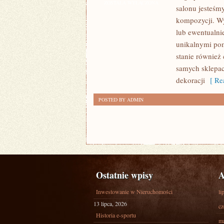
SAMODZIELNE
ZOSTAŁA WYŁĄCZONA
salonu jesteśm
KREOWANIE
kompozycji. Wy
FIRAN
lub ewentualni
NIE
unikalnymi po
OZNACZA
stanie również
samych sklepac
dekoracji
[ Rea
POSTED BY ADMIN
Ostatnie wpisy
A
Inwestowanie w Nieruchomości
li
13 lipca, 2026
cz
Historia e-sportu
ma