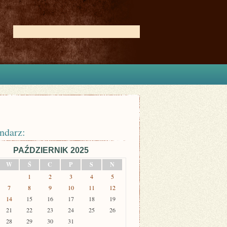
ndarz:
PAŹDZIERNIK 2025
W
Ś
C
P
S
N
1
2
3
4
5
7
8
9
10
11
12
14
15
16
17
18
19
21
22
23
24
25
26
28
29
30
31