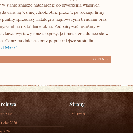
y w stanie znaleźć natchnienie do stworzenia własnych
dawane są też niejednokrotnie przez tego rodzaju firmy
e punkty sprzedaży katalogi z najnowszymi trendami oraz
mysłami na ozdobienie okna. Podpatrywać jesteśmy w
 ciekawe wystawy oraz ekspozycje firanek znajdujące się w
h. Coraz modniejsze oraz popularniejsze są studia
d More ]
CONTINUE
rchiwa
Strony
piec 2026
Spis Treści
erwiec 2026
j 2026