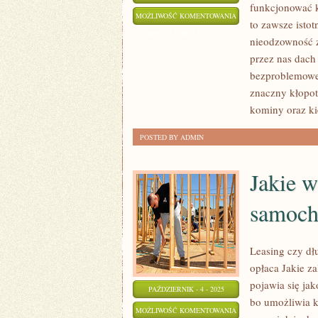
funkcjonować k
MŁODZI
MOŻLIWOŚĆ KOMENTOWANIA
to zawsze isto
LUDZIE
ZOSTAŁA WYŁĄCZONA
nieodzowność zn
MAJĄ
przez nas dach
DUŻO
bezproblemowe 
ZABAW.
znaczny kłopot
NIE
kominy oraz ki
WSZELKIE
POSTED BY ADMIN
ONE
SĄ
Jakie w
AKCEPTOWANE
PRZEZ
samoc
Leasing czy dł
opłaca Jakie za
pojawia się ja
PAŹDZIERNIK - 4 - 2025
bo umożliwia k
JAKIE
MOŻLIWOŚĆ KOMENTOWANIA