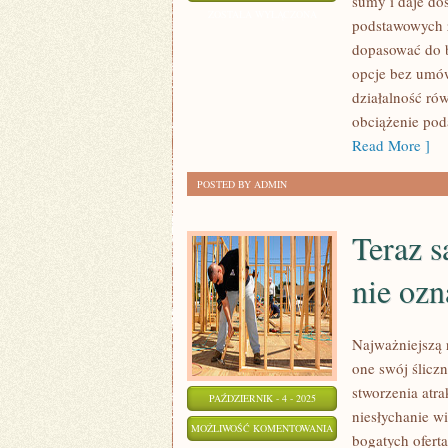
sumy i daje dos
WADY
ZOSTAŁA WYŁĄCZONA
podstawowych za
I
dopasować do b
ZALETY
opcje bez umów
MA
działalność rów
LEASING
obciążenie pod
SAMOCHODÓW
Read More ]
POSTED BY ADMIN
Teraz s
nie ozn
Najważniejszą r
one swój śliczn
stworzenia atr
PAŹDZIERNIK - 4 - 2025
niesłychanie w
TERAZ
MOŻLIWOŚĆ KOMENTOWANIA
bogatych oferta