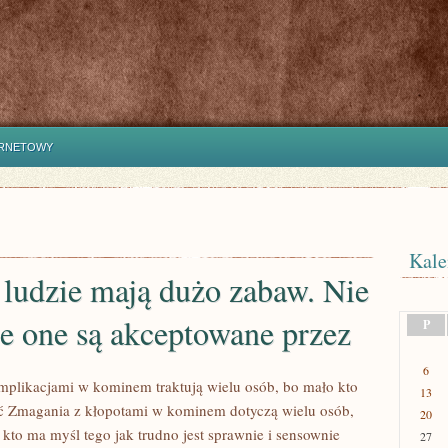
ERNETOWY
Kale
ludzie mają dużo zabaw. Nie
e one są akceptowane przez
P
6
plikacjami w kominem traktują wielu osób, bo mało kto
13
 Zmagania z kłopotami w kominem dotyczą wielu osób,
20
kto ma myśl tego jak trudno jest sprawnie i sensownie
27