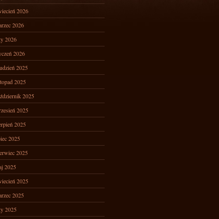
iecień 2026
rzec 2026
ty 2026
yczeń 2026
udzień 2025
stopad 2025
ździernik 2025
zesień 2025
erpień 2025
piec 2025
erwiec 2025
j 2025
iecień 2025
rzec 2025
ty 2025