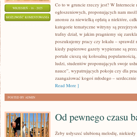
Co to w gruncie rzeczy jest? W Internecie
WRZESIEŃ - 16 - 2025
ogłoszeniowych, proponujących nam możl
TO
MOŻLIWOŚĆ KOMENTOWANIA
anonsu za niewielką opłatą a niektóre, ca
JAK
ZOSTAŁA WYŁĄCZONA
kategorie tematyczne witryny są przejrzys
ISTOTNE
trafny dział, w jakim pragniemy się zarek
JEST
poszukujemy pracy czy lokalu – sprawdź 
PROWADZENIE
kiedy papierowe gazety wypierane są przez
ZDROWEGO
portale cieszą się kolosalną popularności
ludzi, studentów proponujących swoje us
TRYBU
nauce”, wypatrujących pokoju czy dla pr
ŻYCIA
zaangażować kogoś młodego – serdecznie
JEST
Read More ]
WIADOME
DLA
POSTED BY ADMIN
DUŻEJ
GRUPY
Od pewnego czasu b
LUDZI
Żeby usłyszeć ulubioną melodię, niekiedy