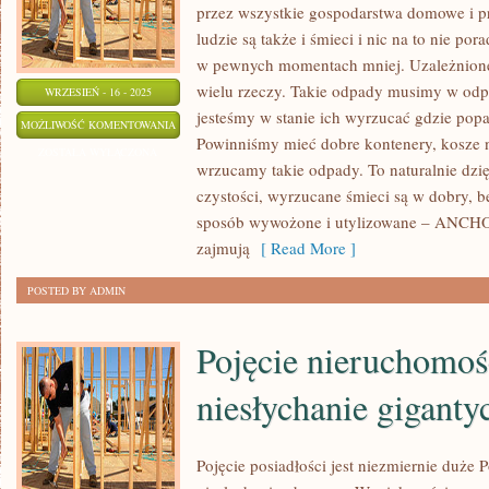
przez wszystkie gospodarstwa domowe i pr
ludzie są także i śmieci i nic na to nie por
w pewnych momentach mniej. Uzależnione 
wielu rzeczy. Takie odpady musimy w odp
WRZESIEŃ - 16 - 2025
jesteśmy w stanie ich wyrzucać gdzie popa
OD
MOŻLIWOŚĆ KOMENTOWANIA
Powinniśmy mieć dobre kontenery, kosze n
PEWNEGO
ZOSTAŁA WYŁĄCZONA
wrzucamy takie odpady. To naturalnie dzi
CZASU
czystości, wyrzucane śmieci są w dobry, 
BARDZO
sposób wywożone i utylizowane – ANCHOR
zajmują
[ Read More ]
POSTED BY ADMIN
Pojęcie nieruchomośc
niesłychanie giganty
Pojęcie posiadłości jest niezmiernie duże 