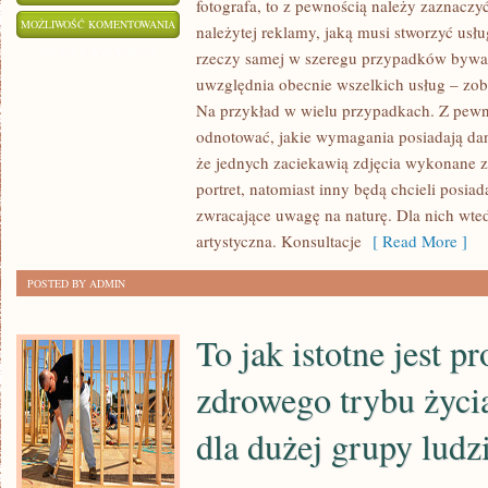
fotografa, to z pewnością należy zaznaczy
GDYBY
MOŻLIWOŚĆ KOMENTOWANIA
należytej reklamy, jaką musi stworzyć usł
WZIĄĆ
ZOSTAŁA WYŁĄCZONA
rzeczy samej w szeregu przypadków bywa t
POD
uwzględnia obecnie wszelkich usług – zob
UWAGĘ
Na przykład w wielu przypadkach. Z pewno
CAŁKOWITĄ
odnotować, jakie wymagania posiadają dan
PRACĘ
że jednych zaciekawią zdjęcia wykonane z
portret, natomiast inny będą chcieli posia
FOTOGRAFA,
zwracające uwagę na naturę. Dla nich wtedy
TO
artystyczna. Konsultacje
[ Read More ]
Z
PEWNOŚCIĄ
POSTED BY ADMIN
NALEŻY
ZAZNACZYĆ
To jak istotne jest p
zdrowego trybu życi
dla dużej grupy ludz