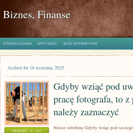
Biznes, Finanse
STRONA GŁÓWNA
SPIS TREŚCI
BLOG INTERNETOWY
Archive for 16 września, 2025
Gdyby wziąć pod uw
pracę fotografa, to 
należy zaznaczyć
Nieraz odrobinę Gdyby wziąć pod szczegó
WRZESIEŃ - 16 - 2025