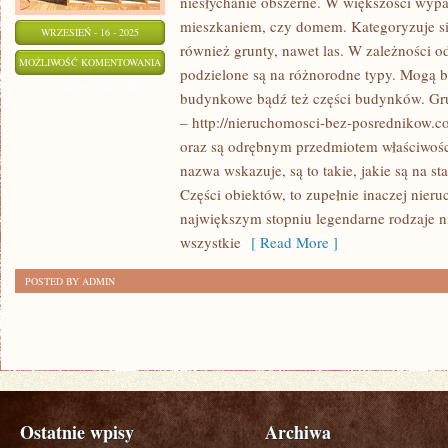
niesłychanie obszerne. W większości wyp
mieszkaniem, czy domem. Kategoryzuje si
WRZESIEŃ - 16 - 2025
również grunty, nawet las. W zależności od 
POJĘCIE
MOŻLIWOŚĆ KOMENTOWANIA
podzielone są na różnorodne typy. Mogą b
NIERUCHOMOŚCI
ZOSTAŁA WYŁĄCZONA
budynkowe bądź też części budynków. Gru
JEST
– http://nieruchomosci-bez-posrednikow.c
NIESŁYCHANIE
oraz są odrębnym przedmiotem właściwośc
GIGANTYCZNE
nazwa wskazuje, są to takie, jakie są na 
Części obiektów, to zupełnie inaczej nier
największym stopniu legendarne rodzaje 
wszystkie
[ Read More ]
POSTED BY ADMIN
Ostatnie wpisy
Archiwa