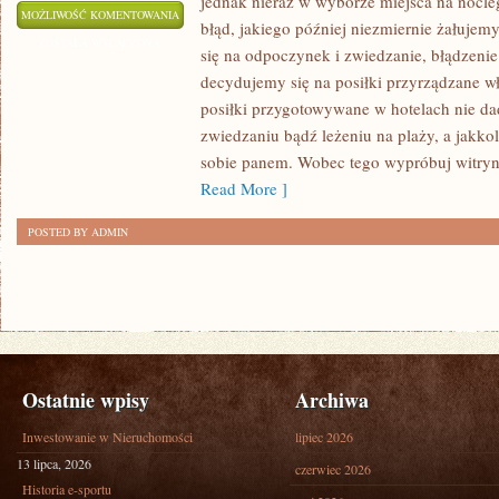
jednak nieraz w wyborze miejsca na nocle
DŁUGO
MOŻLIWOŚĆ KOMENTOWANIA
błąd, jakiego później niezmiernie żałujem
CZEKAMY
ZOSTAŁA WYŁĄCZONA
się na odpoczynek i zwiedzanie, błądzeni
NA
decydujemy się na posiłki przyrządzane w
URLOP,
posiłki przygotowywane w hotelach nie 
TO
zwiedzaniu bądź leżeniu na plaży, a jakko
NATURALNIE
sobie panem. Wobec tego wypróbuj witryn
DZIĘKI
Read More ]
KTÓREMU
POSTED BY ADMIN
BĘDZIEMY
Ostatnie wpisy
Archiwa
Inwestowanie w Nieruchomości
lipiec 2026
13 lipca, 2026
czerwiec 2026
Historia e-sportu