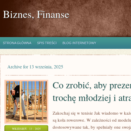
Biznes, Finanse
STRONA GŁÓWNA
SPIS TREŚCI
BLOG INTERNETOWY
Archive for 13 września, 2025
Co zrobić, aby preze
trochę młodziej i atr
Zakochaj się w tenisie Jak wiadomo w każ
są koła rowerowe. W zależności od modelu
dostosowywane tak, by spełniały one swoją 
WRZESIEŃ - 13 - 2025