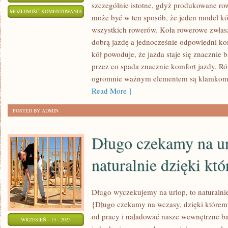
szczególnie istotne, gdyż produkowane row
CO
MOŻLIWOŚĆ KOMENTOWANIA
może być w ten sposób, że jeden model kó
ZROBIĆ,
ZOSTAŁA WYŁĄCZONA
wszystkich rowerów. Koła rowerowe zwła
ABY
dobrą jazdę a jednocześnie odpowiedni ko
PREZENTOWAĆ
kół powoduje, że jazda staje się znacznie b
SIĘ
przez co spada znacznie komfort jazdy. 
TROCHĘ
ogromnie ważnym elementem są klamkoman
MŁODZIEJ
Read More ]
I
POSTED BY ADMIN
ATRAKCYJNIEJ?
Długo czekamy na ur
naturalnie dzięki k
Długo wyczekujemy na urlop, to naturalni
{Długo czekamy na wczasy, dzięki które
od pracy i naładować nasze wewnętrzne bat
WRZESIEŃ - 13 - 2025