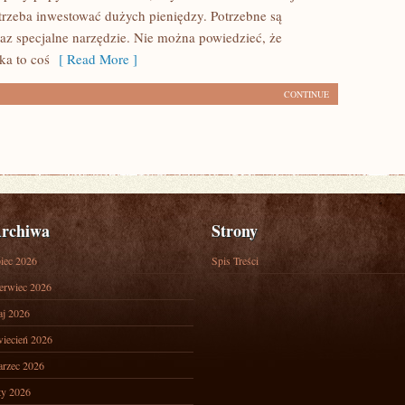
 trzeba inwestować dużych pieniędzy. Potrzebne są
raz specjalne narzędzie. Nie można powiedzieć, że
ka to coś
[ Read More ]
CONTINUE
rchiwa
Strony
piec 2026
Spis Treści
erwiec 2026
j 2026
iecień 2026
rzec 2026
ty 2026