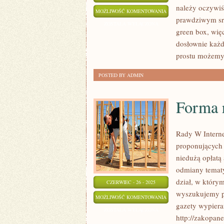
należy oczywiś
W
MOŻLIWOŚĆ KOMENTOWANIA
prawdziwym srz
JAKI
ZOSTAŁA WYŁĄCZONA
green box, wię
SPOSÓB
dosłownie każd
NAKRĘCIĆ
prostu możem
REKLAMĘ?
POSTED BY ADMIN
Forma 
Rady W Interne
proponujących
niedużą opłatą 
odmiany tematy
dział, w który
CZERWIEC - 26 - 2025
wyszukujemy pr
FORMA
MOŻLIWOŚĆ KOMENTOWANIA
gazety wypieran
REKLAMY
ZOSTAŁA WYŁĄCZONA
http://zakopane