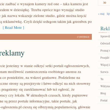
30
cie zadbać o wynajem kamery red one – taka kamera jest
ałem w dziesiątkę. Trzeba oprócz tego wynająć studio
« maj
lip
c jak nazwa wskazuje zielone studio, gdzie można kręcić
ą reklamówkę. Czyli dzięki usługom takim jak greenbox po
y
[ Read More ]
Rekl
Sprawdź
CONTINUE
Odwiedź 
reklamy
Poznaj 
Przejdź 
Więcej i
cie jesteśmy w stanie odkryć setki portali ogłoszeniowych,
 nam możliwość zamieszczenia osobistego anonsu za
Serwis
a co poniektóre, na wskroś gratisowe. Podzielone na
Tu
czne strony są przejrzyste i łatwo odkryć na nich stosowny
Witryna
m pragniemy się zareklamować lub też ogłosić, że
Blog
acy czy lokalu. W aktualnych czasach, kiedy papierowe
Portal
e są przez portale informacyjne, takie portale, jak
-ogloszenia.pl cieszą się olbrzymią popularnością, głównie