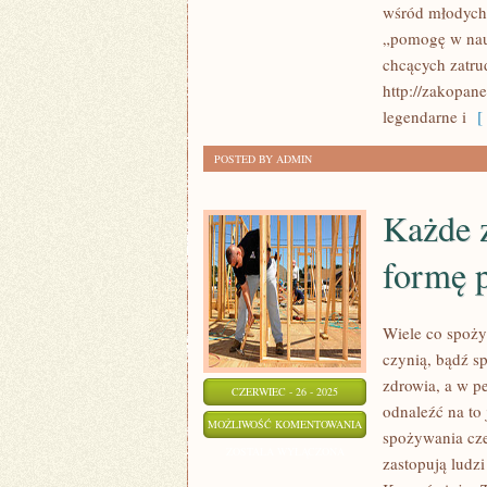
wśród młodych 
„pomogę w nau
chcących zatru
http://zakopan
legendarne i
[ 
POSTED BY ADMIN
Każde 
formę p
Wiele co spoży
czynią, bądź sp
zdrowia, a w p
CZERWIEC - 26 - 2025
odnaleźć na to
KAŻDE
MOŻLIWOŚĆ KOMENTOWANIA
spożywania cze
Z
ZOSTAŁA WYŁĄCZONA
zastopują ludzi
URZĄDZEŃ