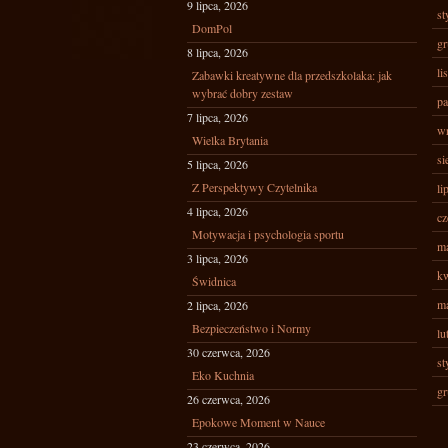
9 lipca, 2026
st
DomPol
gr
8 lipca, 2026
li
Zabawki kreatywne dla przedszkolaka: jak
wybrać dobry zestaw
pa
7 lipca, 2026
wr
Wielka Brytania
si
5 lipca, 2026
Z Perspektywy Czytelnika
li
4 lipca, 2026
cz
Motywacja i psychologia sportu
ma
3 lipca, 2026
kw
Świdnica
ma
2 lipca, 2026
Bezpieczeństwo i Normy
lu
30 czerwca, 2026
st
Eko Kuchnia
gr
26 czerwca, 2026
Epokowe Moment w Nauce
23 czerwca, 2026