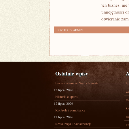
Z
ten biznes, nie
POWODZENIEM
umiejętności o
PROWADZIĆ
otwieranie zam
WŁASNY
POSTED BY ADMIN
BIZNES?
Ostatnie wpisy
A
Inwestowanie w Nieruchomości
li
13 lipca, 2026
cz
Historia e-sportu
ma
12 lipca, 2026
kw
Kontrole i compliance
ma
12 lipca, 2026
Restauracja i Konserwacja
lu