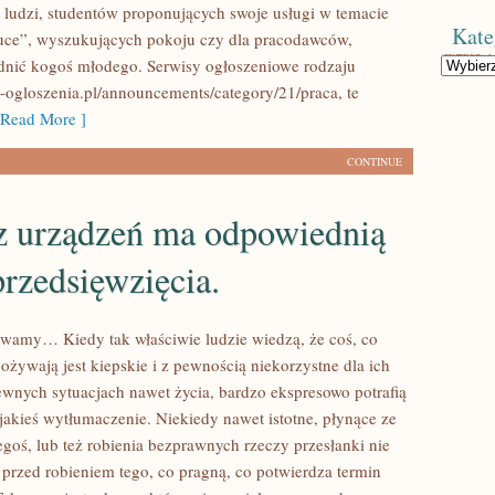
ludzi, studentów proponujących swoje usługi w temacie
Kate
ce”, wyszukujących pokoju czy dla pracodawców,
dnić kogoś młodego. Serwisy ogłoszeniowe rodzaju
Kategorie
e-ogloszenia.pl/announcements/category/21/praca, te
Read More ]
CONTINUE
z urządzeń ma odpowiednią
rzedsięwzięcia.
wamy… Kiedy tak właściwie ludzie wiedzą, że coś, co
ożywają jest kiepskie i z pewnością niekorzystne dla ich
ewnych sytuacjach nawet życia, bardzo ekspresowo potrafią
 jakieś wytłumaczenie. Niekiedy nawet istotne, płynące ze
goś, lub też robienia bezprawnych rzeczy przesłanki nie
 przed robieniem tego, co pragną, co potwierdza termin