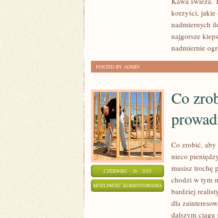
Kawa świeża. T
MA
korzyści, jaki
ODPOWIEDNIĄ
nadmiernych il
FORMĘ
najgorsze kiep
PRZEDSIĘWZIĘCIA.
nadmiernie og
POSTED BY ADMIN
Co zro
prowad
Co zrobić, aby
nieco pieniędz
musisz trochę 
CZERWIEC - 26 - 2025
chodzi w tym m
CO
MOŻLIWOŚĆ KOMENTOWANIA
bardziej reali
ZROBIĆ,
ZOSTAŁA WYŁĄCZONA
dla zainteresow
ABY
dalszym ciągu 