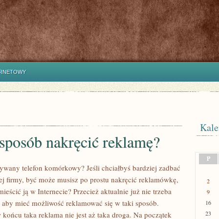
ERNETOWY
Kale
sposób nakręcić reklamę?
P
ywany telefon komórkowy? Jeśli chciałbyś bardziej zadbać
ej firmy, być może musisz po prostu nakręcić reklamówkę,
2
ieścić ją w Internecie? Przecież aktualnie już nie trzeba
9
, aby mieć możliwość reklamować się w taki sposób.
16
23
 końcu taka reklama nie jest aż taka droga. Na początek