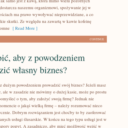
ak samo jest z kawą, która mimo wielu pozornych
e dostarcza naszemu organizmowi, spożywanie jej w
ościach ma prawo wywoływać nieprzewidziane, a co
skie skutki. Ze względu na zawartą w kawie kofeinę
romne
[ Read More ]
CONTINUE
bić, aby z powodzeniem
zić własny biznes?
 z dużym powodzeniem prowadzić swój biznes? Jeżeli masz
y, ale w zasadzie nie mówimy o dużej kasie, może po prostu
pomyśleć o tym, aby założyć swoją firmę? Jednak nie
omencie o jakąś wielką firmę – należy rozumować nieco
stycznie. Dobrym rozwiązaniem jest choćby to by zaoferować
anych usługi ślusarskie. W końcu na tego typu usługi jest w
spory popyt. A zasadniczo, aby mieć możliwość wejść w