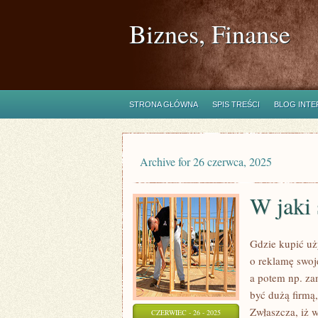
Biznes, Finanse
STRONA GŁÓWNA
SPIS TREŚCI
BLOG INT
Archive for 26 czerwca, 2025
W jaki 
Gdzie kupić uż
o reklamę swoj
a potem np. zam
być dużą firmą
Zwłaszcza, iż w
CZERWIEC - 26 - 2025