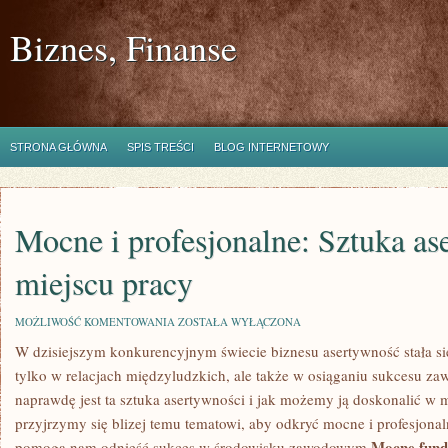
Biznes, Finanse
STRONA GŁÓWNA
SPIS TREŚCI
BLOG INTERNETOWY
Mocne i profesjonalne: Sztuka a
miejscu pracy
MOCNE
MOŻLIWOŚĆ KOMENTOWANIA
ZOSTAŁA WYŁĄCZONA
I
W dzisiejszym ‍konkurencyjnym świecie biznesu asertywność ⁤stała się
PROFESJONALNE:
SZTUKA
tylko ⁤w ⁣relacjach międzyludzkich, ale także w osiąganiu sukcesu⁢ 
ASERTYWNOŚCI
W
naprawdę ⁣jest ta ‌sztuka asertywności i‌ jak‍ możemy ją doskonalić w 
MIEJSCU
⁢przyjrzymy⁣ się blizej temu tematowi, aby odkryć mocne i profesjonal
PRACY
Mocne fund
pomogą nam odnieść sukces w środowisku zawodowym.