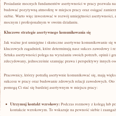
Posiadanie mocnych ‍fundamentów asertywności​ w pracy pozwala ‌n
budować pozytywną​ atmosferę w‌ miejscu pracy oraz osiągać zamierz
⁣siebie.⁣ Warto więc⁣ inwestować ⁤w rozwój umiejętności⁣ asertywności, ⁢a
mocnym i profesjonalnym w swoim działaniu.
Kluczowe strategie asertywnego komunikowania się
Jak ważne jest‍ umiejętne ⁢i skuteczne asertywne komunikowanie się w
kluczowych zagadnień, które determinują⁤ nasz⁣ sukces ‍zawodowy i r
Sztuka asertywności⁢ polega ⁣na wyrażaniu swoich potrzeb, opinii‌ i gra
zdecydowany, jednocześnie ⁢szanując prawa i ​perspektywy innych os
Pracownicy, którzy potrafią asertywnie komunikować się, ⁣mają większą
sukcesu w pracy oraz budowanie ⁢zdrowych relacji​ zawodowych. Oto k
pomogą Ci stać się bardziej‍ asertywnym w miejscu pracy:
Utrzymuj kontakt wzrokowy:
⁣Podczas ⁤rozmowy z kolegą lub⁤ pr
kontakcie wzrokowym. To wskazuje na pewność siebie i ‌zaanga