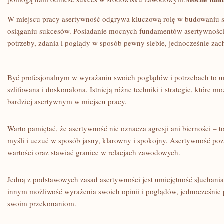
W miejscu⁣ pracy asertywność odgrywa kluczową rolę w budowaniu sil
osiąganiu sukcesów. Posiadanie mocnych‌ fundamentów⁤ asertywności⁢
potrzeby, zdania i poglądy w sposób pewny siebie, jednocześnie​ zach
Być profesjonalnym w⁣ wyrażaniu swoich poglądów​ i potrzebach to u
szlifowana i‍ doskonalona. Istnieją różne ‍techniki i strategie, które‍ moż
bardziej asertywnym w miejscu pracy.
Warto‌ pamiętać, że asertywność nie oznacza​ agresji ani bierności –
myśli i ‌uczuć ⁢w ‌sposób ⁢jasny, klarowny i​ spokojny. Asertywność po
wartości⁤ oraz stawiać granice⁣ w ⁤relacjach ⁢zawodowych.
Jedną z⁣ podstawowych zasad asertywności ‌jest umiejętność słuchania​
innym możliwość wyrażenia swoich ‍opinii i poglądów, ⁢jednocześnie ⁤p
swoim przekonaniom.