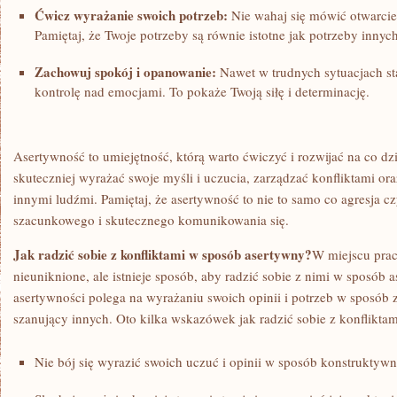
Ćwicz wyrażanie swoich⁤ potrzeb:
Nie wahaj⁣ się mówić otwarcie
Pamiętaj, że Twoje potrzeby są równie ​istotne jak potrzeby innyc
Zachowuj ‌spokój⁣ i ​opanowanie:
Nawet w trudnych sytuacjach ⁢st
kontrolę nad emocjami. To pokaże Twoją‍ siłę ⁤i determinację.
Asertywność to umiejętność, którą warto ćwiczyć i rozwijać na co⁢ dz
skuteczniej wyrażać swoje‌ myśli i uczucia, zarządzać konfliktami or
innymi ludźmi. Pamiętaj, że‌ asertywność to nie to‌ samo co agresja c
szacunkowego i ‍skutecznego komunikowania ⁣się.
Jak radzić sobie z konfliktami w sposób asertywny?
W miejscu ‍pra
nieuniknione, ale istnieje sposób, ⁢aby‌ radzić sobie z nimi w sposób 
asertywności polega na‌ wyrażaniu swoich opinii i potrzeb w ‍sposób 
szanujący ​innych. Oto kilka ‍wskazówek jak radzić sobie z konflikta
Nie ‌bój się wyrazić swoich uczuć i opinii ‌w sposób konstruktywn