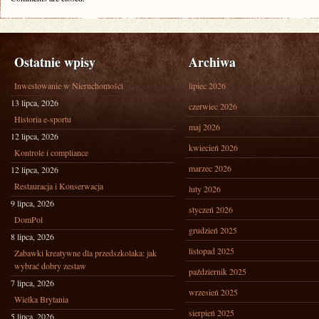
Ostatnie wpisy
Archiwa
Inwestowanie w Nieruchomości
lipiec 2026
13 lipca, 2026
czerwiec 2026
Historia e-sportu
maj 2026
12 lipca, 2026
kwiecień 2026
Kontrole i compliance
marzec 2026
12 lipca, 2026
Restauracja i Konserwacja
luty 2026
9 lipca, 2026
styczeń 2026
DomPol
grudzień 2025
8 lipca, 2026
listopad 2025
Zabawki kreatywne dla przedszkolaka: jak
wybrać dobry zestaw
październik 2025
7 lipca, 2026
wrzesień 2025
Wielka Brytania
sierpień 2025
5 lipca, 2026