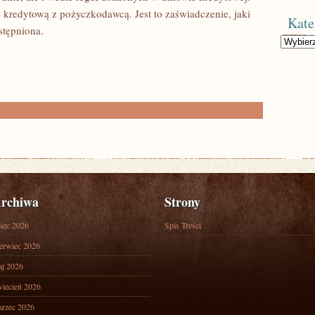
kredytową z pożyczkodawcą. Jest to zaświadczenie, jaki
Kate
stępniona.
Kategorie
rchiwa
Strony
piec 2026
Spis Treści
erwiec 2026
j 2026
iecień 2026
rzec 2026