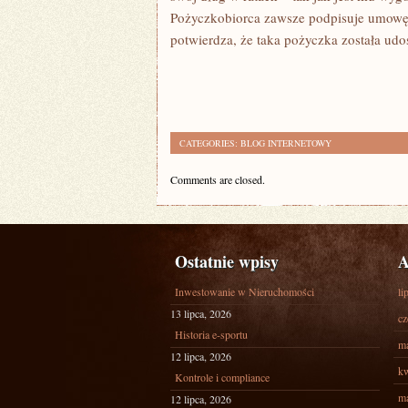
Pożyczkobiorca zawsze podpisuje umowę 
potwierdza, że taka pożyczka została udo
CATEGORIES:
BLOG INTERNETOWY
Comments are closed.
Ostatnie wpisy
A
Inwestowanie w Nieruchomości
li
13 lipca, 2026
cz
Historia e-sportu
ma
12 lipca, 2026
kw
Kontrole i compliance
ma
12 lipca, 2026