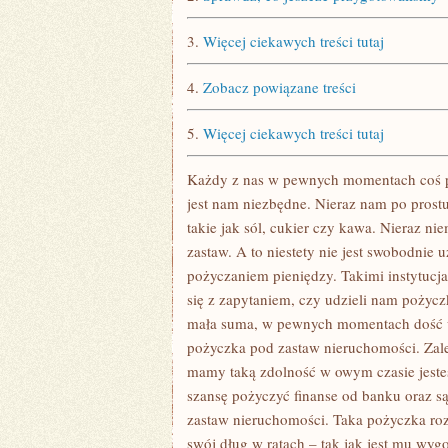
3.
Więcej ciekawych treści tutaj
4.
Zobacz powiązane treści
5.
Więcej ciekawych treści tutaj
Każdy z nas w pewnych momentach coś po
jest nam niezbędne. Nieraz nam po prost
takie jak sól, cukier czy kawa. Nieraz n
zastaw. A to niestety nie jest swobodnie u
pożyczaniem pieniędzy. Takimi instytucja
się z zapytaniem, czy udzieli nam pożyc
mała suma, w pewnych momentach dość 
pożyczka pod zastaw nieruchomości. Zależ
mamy taką zdolność w owym czasie jeste
szansę pożyczyć finanse od banku oraz 
zastaw nieruchomości. Taka pożyczka rozk
swój dług w ratach – tak jak jest mu wyg