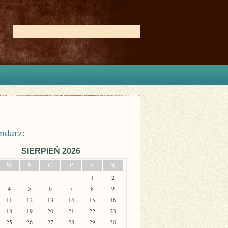
ndarz:
SIERPIEŃ 2026
W
Ś
C
P
S
N
1
2
4
5
6
7
8
9
11
12
13
14
15
16
18
19
20
21
22
23
25
26
27
28
29
30