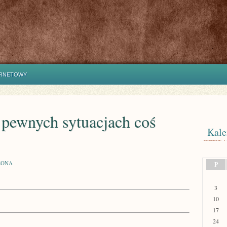
ERNETOWY
 pewnych sytuacjach coś
Kale
ZONA
P
3
10
17
24