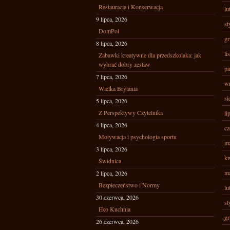
Restauracja i Konserwacja
lu
9 lipca, 2026
st
DomPol
gr
8 lipca, 2026
li
Zabawki kreatywne dla przedszkolaka: jak
wybrać dobry zestaw
pa
7 lipca, 2026
wr
Wielka Brytania
si
5 lipca, 2026
Z Perspektywy Czytelnika
li
4 lipca, 2026
cz
Motywacja i psychologia sportu
ma
3 lipca, 2026
kw
Świdnica
ma
2 lipca, 2026
Bezpieczeństwo i Normy
lu
30 czerwca, 2026
st
Eko Kuchnia
gr
26 czerwca, 2026