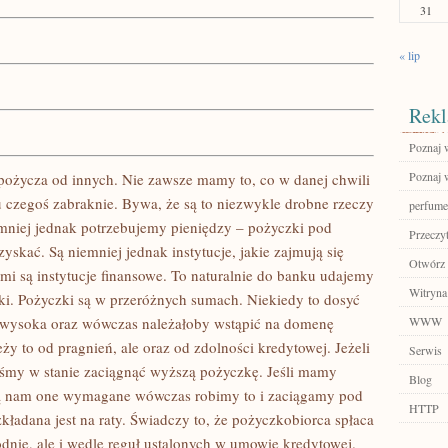
31
« lip
Rekl
Poznaj w
Poznaj w
życza od innych. Nie zawsze mamy to, co w danej chwili
u czegoś zabraknie. Bywa, że są to niezwykle drobne rzeczy
perfume
iemniej jednak potrzebujemy pieniędzy – pożyczki pod
Przeczyt
zyskać. Są niemniej jednak instytucje, jakie zajmują się
Otwórz 
mi są instytucje finansowe. To naturalnie do banku udajemy
Witryna
zki. Pożyczki są w przeróżnych sumach. Niekiedy to dosyć
wysoka oraz wówczas należałoby wstąpić na domenę
WWW
y to od pragnień, ale oraz od zdolności kredytowej. Jeżeli
Serwis
śmy w stanie zaciągnąć wyższą pożyczkę. Jeśli mamy
Blog
są nam one wymagane wówczas robimy to i zaciągamy pod
HTTP
ładana jest na raty. Świadczy to, że pożyczkobiorca spłaca
odnie, ale i wedle reguł ustalonych w umowie kredytowej.