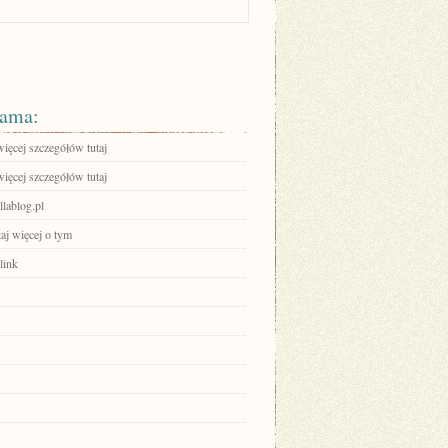
ama:
ięcej szczegółów tutaj
ięcej szczegółów tutaj
llablog.pl
aj więcej o tym
link