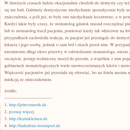
MUSZĄ
W dawnych czasach ludzie okazjonalnie chodzili do dentysty czy też c
ONI
się nie bali. Gabinety dentystyczne niesłychanie sporadycznie były
ZDAWAĆ
SOBIE
znieczulenia, a jeśli już, to były one niesłychanie kosztowne, a w p
SPRAWĘ,
Kiedyś takie były czasy, że stomatolog gdańsk musiał oszczędzać pie
ŻE
KAŻDY
lub to stomatolog tracił pacjenta, ponieważ kiedy tak właściwie na fot
PACJENT
RÓWNIEŻ
przypadkach zachodziła reakcja, że pacjent już przenigdy do dentyst
JEST
lekarza i jego osobę, jednak o sam ból i strach przed nim. W przyp
INNY
niezmiernie długi okres przerwy w odwiedzaniu stomatologa, nieraz je
szczęście, postęp techniczny ruszył do przodu, a wspólnie z nim poja
gabinetach stomatologicznych wiele unowocześnianych leków i metod
Większość pacjentów już przestała się obawiać, bo na fotelu można 
iniekcją ze znieczuleniem.
źródło:
———————————
1.
http://jettevonroth.de
2.
poznaj więcej
3.
http://karinkleinen.de
4.
http://ladenbau-troempert.de